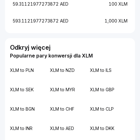
59.31121977273872 AED
100 XLM
593.1121977273872 AED
1,000 XLM
Odkryj więcej
Popularne pary konwersji dla XLM
XLM to PLN
XLM to NZD
XLM to ILS
XLM to SEK
XLM to MYR
XLM to GBP
XLM to BGN
XLM to CHF
XLM to CLP
XLM to INR
XLM to AED
XLM to DKK