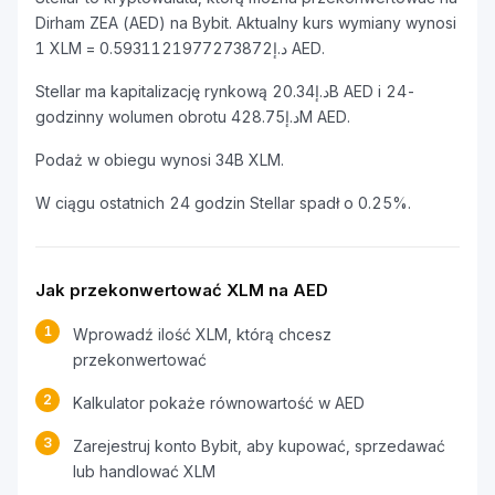
Dirham ZEA (AED) na Bybit. Aktualny kurs wymiany wynosi
1 XLM = د.إ0.5931121977273872 AED.
Stellar ma kapitalizację rynkową د.إ20.34B AED i 24-
godzinny wolumen obrotu د.إ428.75M AED.
Podaż w obiegu wynosi 34B XLM.
W ciągu ostatnich 24 godzin Stellar spadł o 0.25%.
Jak przekonwertować XLM na AED
1
Wprowadź ilość XLM, którą chcesz
przekonwertować
2
Kalkulator pokaże równowartość w AED
3
Zarejestruj konto Bybit, aby kupować, sprzedawać
lub handlować XLM