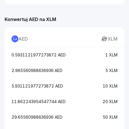
Konwertuj AED na XLM
AED
XLM
0.5931121977273872 AED
1 XLM
2.965560988636936 AED
5 XLM
5.931121977273872 AED
10 XLM
11.862243954547744 AED
20 XLM
29.65560988636936 AED
50 XLM