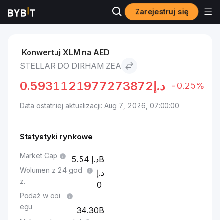
Zarejestruj się
Markets
Cena Stellar XLM
Stellar to Dirham ZEA
Konwertuj XLM na AED
STELLAR DO DIRHAM ZEA
0.5931121977273872
د.إ
-0.25%
Data ostatniej aktualizacji: Aug 7, 2026, 07:00:00
Statystyki rynkowe
Market Cap
5.54B
Wolumen z 24 god
z.
0
Podaż w obi
egu
34.30B