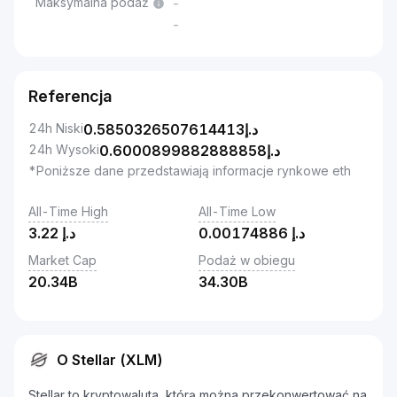
Maksymalna podaż
-
-
Referencja
24h Niski
0.5850326507614413
د.إ
24h Wysoki
0.6000899882888858
د.إ
*Poniższe dane przedstawiają informacje rynkowe eth
All-Time High
All-Time Low
3.22
د.إ
0.00174886
د.إ
Market Cap
Podaż w obiegu
20.34B
34.30B
O Stellar (XLM)
Stellar to kryptowaluta, którą można przekonwertować na