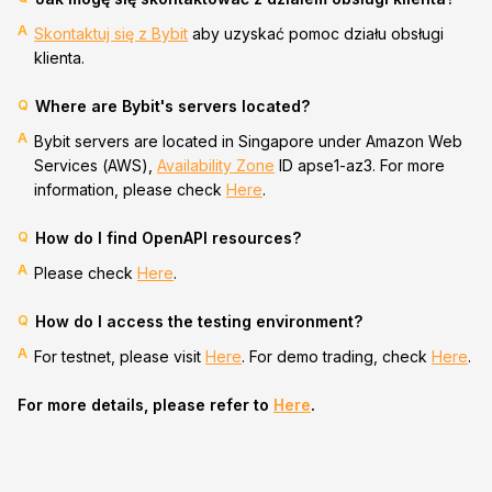
A
Skontaktuj się z Bybit
aby uzyskać pomoc działu obsługi
klienta.
Q
Where are Bybit's servers located?
A
Bybit servers are located in Singapore under Amazon Web
Services (AWS),
Availability Zone
ID apse1-az3. For more
information, please check
Here
.
Q
How do I find OpenAPI resources?
A
Please check
Here
.
Q
How do I access the testing environment?
A
For testnet, please visit
Here
. For demo trading, check
Here
.
For more details, please refer to
Here
.