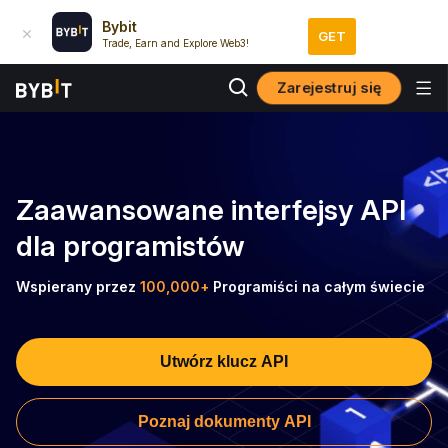
Bybit
GET
Trade, Earn and Explore Web3!
Zarejestruj się
Zaawansowane interfejsy API
dla programistów
Wspierany przez
100,000+
Programiści na całym świecie
Utwórz klucz API
Poznaj dokumenty API