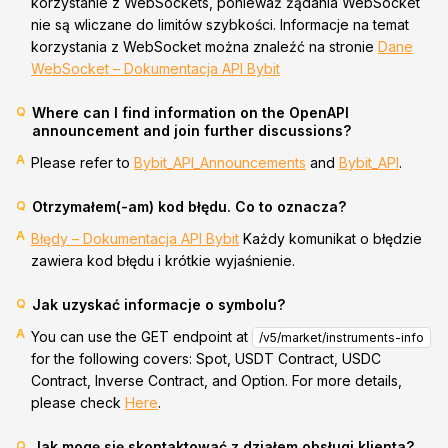
korzystanie z WebSockets, ponieważ żądania WebSocket
nie są wliczane do limitów szybkości. Informacje na temat
korzystania z WebSocket można znaleźć na stronie
Dane
WebSocket – Dokumentacja API Bybit
Q
Where can I find information on the OpenAPI
announcement and join further discussions?
A
Please refer to
Bybit_API_Announcements
and
Bybit_API
.
Q
Otrzymałem(-am) kod błędu. Co to oznacza?
A
Błędy – Dokumentacja API Bybit
Każdy komunikat o błędzie
zawiera kod błędu i krótkie wyjaśnienie.
Q
Jak uzyskać informacje o symbolu?
A
You can use the GET endpoint at
/v5/market/instruments-info
for the following covers: Spot, USDT Contract, USDC
Contract, Inverse Contract, and Option. For more details,
please check
Here
.
Q
Jak mogę się skontaktować z działem obsługi klienta?