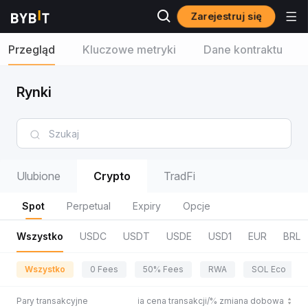
Zarejestruj się
Przegląd
Kluczowe metryki
Dane kontraktu
Rynki
Ulubione
Crypto
TradFi
Spot
Perpetual
Expiry
Opcje
Wszystko
USDC
USDT
USDE
USD1
EUR
BRL
Wszystko
0 Fees
50% Fees
RWA
SOL Eco
Pary transakcyjne
Ostatnia cena transakcji/% zmiana dobowa