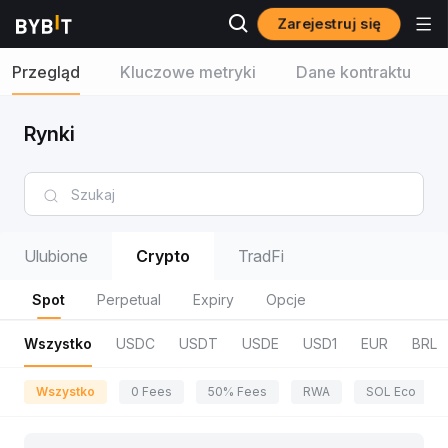
Zarejestruj się
Przegląd
Kluczowe metryki
Dane kontraktu
Rynki
Ulubione
Crypto
TradFi
Spot
Perpetual
Expiry
Opcje
Wszystko
USDC
USDT
USDE
USD1
EUR
BRL
Wszystko
0 Fees
50% Fees
RWA
SOL Eco