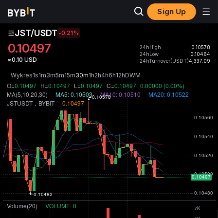
Sign Up
JST/USDT
-0.21
%
0.10497
24hHigh
0.10578
24hLow
0.10464
≈0.10 USD
24hTurnover(USDT)
4,337.09
Wykres
1s
1m
3m
5m
15m
30m
1h
2h
4h
6h
12h
D
W
M