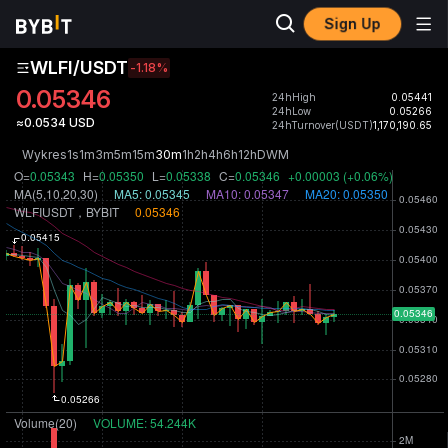
Sign Up
WLFI/USDT
-1.18
%
0.05346
24hHigh
0.05441
24hLow
0.05266
≈0.0534 USD
24hTurnover(USDT)
1,170,190.65
Wykres
1s
1m
3m
5m
15m
30m
1h
2h
4h
6h
12h
D
W
M