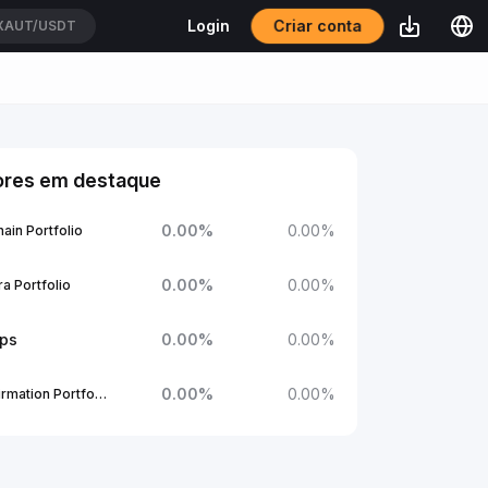
Criar conta
Login
XAUT/USDT
ores em destaque
0.00
%
0.00
%
ain Portfolio
0.00
%
0.00
%
a Portfolio
ups
0.00
%
0.00
%
0.00
%
0.00
%
1Confirmation Portfolio