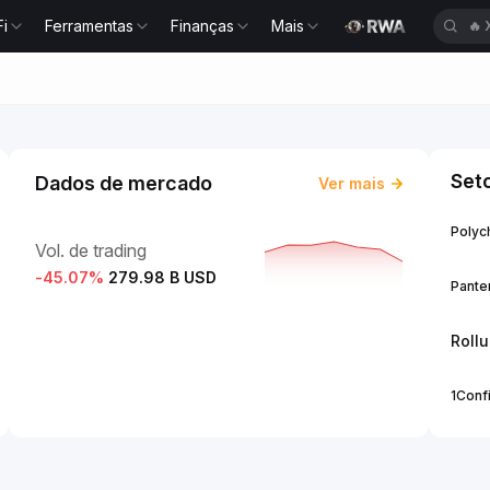
Fi
Ferramentas
Finanças
Mais
🔥
Set
Dados de mercado
Ver mais
Polych
Vol. de trading
-45.07
%
279.98 B USD
Panter
Roll