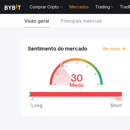
Comprar Cripto
Mercados
Trading
Trad
Visão geral
Principais métricas
Sentimento do mercado
Ver mais
30
Medo
0
100
Long
Short