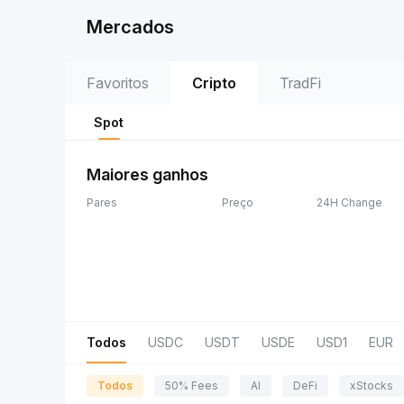
Mercados
Favoritos
Cripto
TradFi
Spot
Maiores ganhos
Pares
Preço
24H Change
Todos
USDC
USDT
USDE
USD1
EUR
Todos
50% Fees
AI
DeFi
xStocks