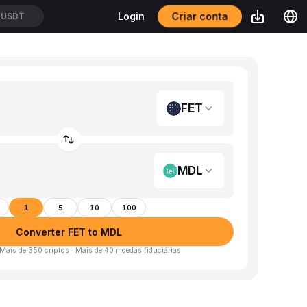
Criar conta
Login
/USDT
FET
MDL
1
5
10
100
Converter FET to MDL
 Mais de 350 criptos · Mais de 40 moedas fiduciárias