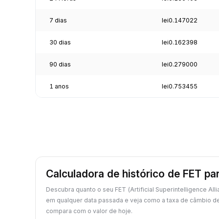
7 dias
lei0.147022
30 dias
lei0.162398
90 dias
lei0.279000
1 anos
lei0.753455
Calculadora de histórico de FET p
Descubra quanto o seu FET (Artificial Superintelligence All
em qualquer data passada e veja como a taxa de câmbio d
compara com o valor de hoje.