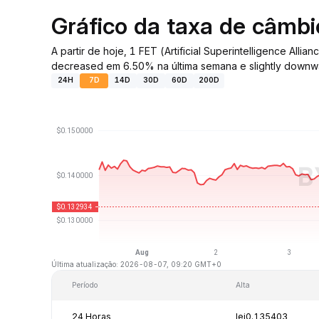
Gráfico da taxa de câmb
A partir de hoje, 1 FET (Artificial Superintelligence 
decreased em 6.50% na última semana e slightly downw
24H
7D
14D
30D
60D
200D
Última atualização: 2026-08-07, 09:20 GMT+0
Período
Alta
24 Horas
lei0.135403