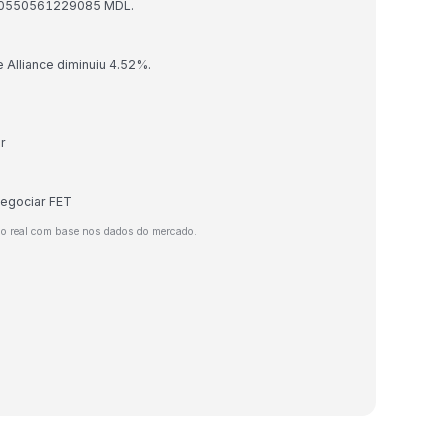
.3200550561229085 MDL.
ce Alliance diminuiu 4.52%.
r
negociar FET
o real com base nos dados do mercado.