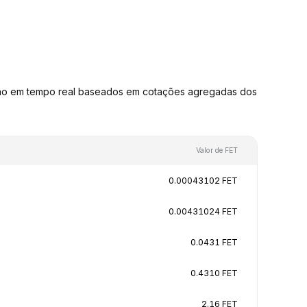
são em tempo real baseados em cotações agregadas dos
Valor de FET
0.00043102 FET
0.00431024 FET
0.0431 FET
0.4310 FET
2.16 FET