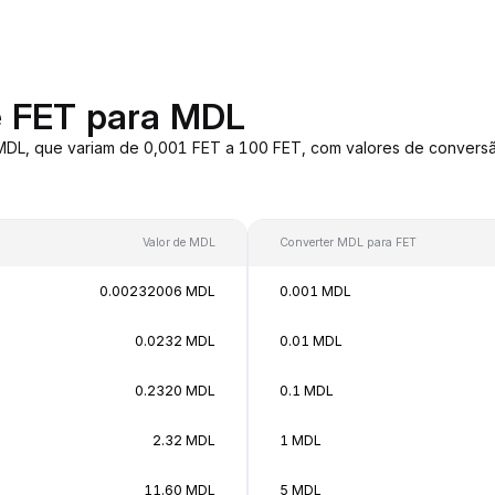
e FET para MDL
 MDL, que variam de 0,001 FET a 100 FET, com valores de conver
Valor de MDL
Converter MDL para FET
0.00232006 MDL
0.001 MDL
0.0232 MDL
0.01 MDL
0.2320 MDL
0.1 MDL
2.32 MDL
1 MDL
11.60 MDL
5 MDL