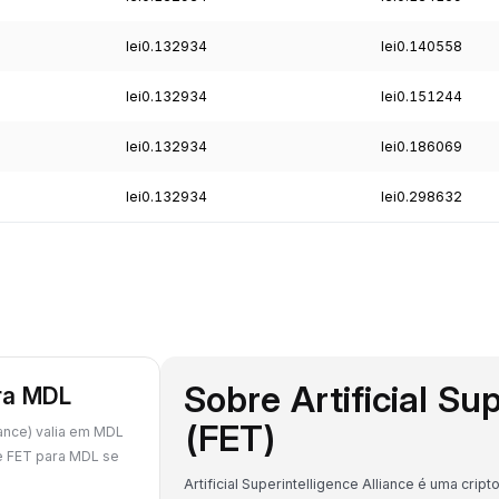
lei0.132934
lei0.140558
lei0.132934
lei0.151244
lei0.132934
lei0.186069
lei0.132934
lei0.298632
Sobre Artificial Su
ara MDL
(FET)
iance) valia em MDL
e FET para MDL se
Artificial Superintelligence Alliance é uma c