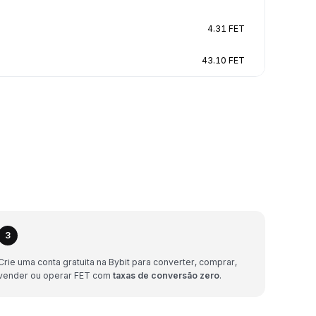
4.31 FET
43.10 FET
3
Crie uma conta gratuita na Bybit para converter, comprar,
vender ou operar FET com
taxas de conversão zero
.