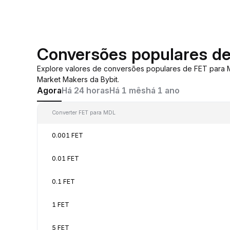
Conversões populares d
Explore valores de conversões populares de FET para
Market Makers da Bybit.
Agora
Há 24 horas
Há 1 mês
há 1 ano
Converter FET para MDL
0.001 FET
0.01 FET
0.1 FET
1 FET
5 FET