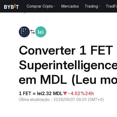
Comprar Cripto
Mercados
Trading
TradFi
Página inicial
FET to MDL
Converter 1 FET (
Superintelligence
em MDL (Leu mo
1 FET ≈ lei2.32 MDL
▼
-4.52%
24h
Última atualização
：
2026/08/07 09:20
(
GMT+0
)