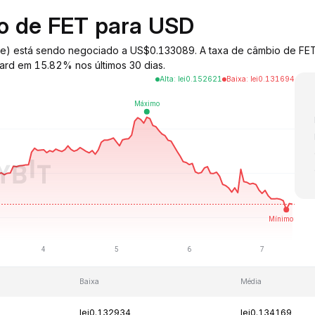
io de FET para USD
Alliance) está sendo negociado a US$0.133089. A taxa de câmbio de 
ard em 15.82% nos últimos 30 dias.
Alta
:
lei
0.152621
Baixa
:
lei
0.131694
Baixa
Média
lei0.132934
lei0.134169