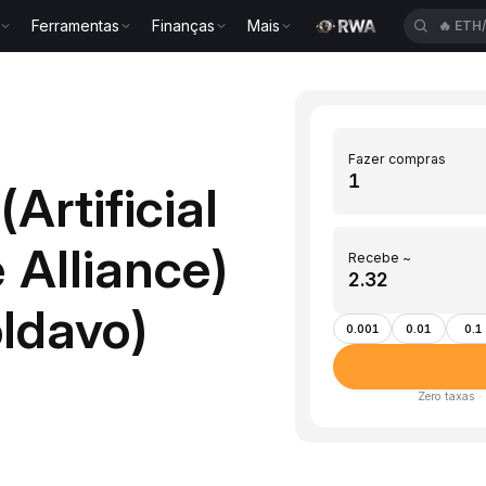
Ferramentas
Finanças
Mais
🔥
ETH
Fazer compras
Artificial
 Alliance)
Recebe ~
ldavo)
0.001
0.01
0.1
Zero taxas ·