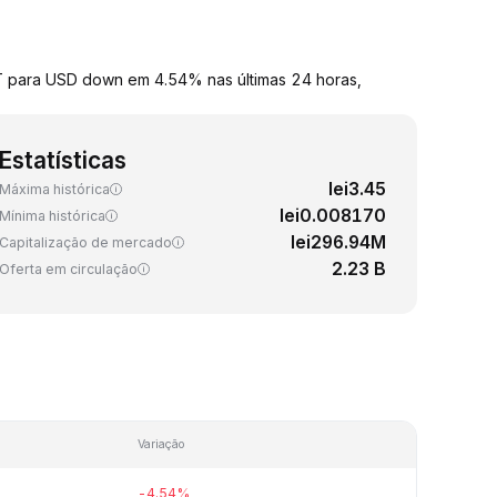
FET para USD down em 4.54% nas últimas 24 horas,
Estatísticas
lei3.45
Máxima histórica
lei0.008170
Mínima histórica
lei296.94M
Capitalização de mercado
2.23 B
Oferta em circulação
Variação
-4.54%