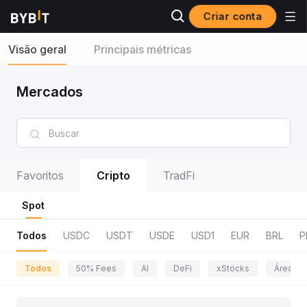
Criar conta
Visão geral
Principais métricas
Mercados
Favoritos
Cripto
TradFi
Spot
Todos
USDC
USDT
USDE
USD1
EUR
BRL
P
Todos
50% Fees
AI
DeFi
xStocks
Área da