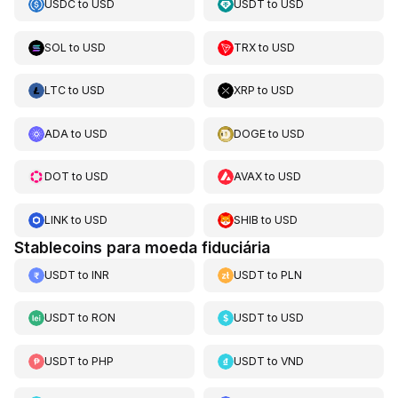
USDC
to
USD
USDT
to
USD
SOL
to
USD
TRX
to
USD
LTC
to
USD
XRP
to
USD
ADA
to
USD
DOGE
to
USD
DOT
to
USD
AVAX
to
USD
LINK
to
USD
SHIB
to
USD
Stablecoins para moeda fiduciária
USDT
to
INR
USDT
to
PLN
USDT
to
RON
USDT
to
USD
USDT
to
PHP
USDT
to
VND