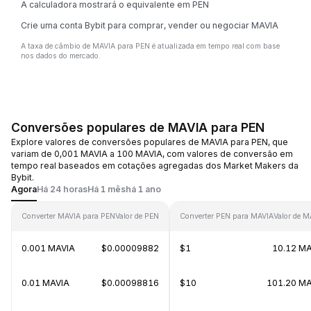
A calculadora mostrará o equivalente em PEN
Crie uma conta Bybit para comprar, vender ou negociar MAVIA
A taxa de câmbio de MAVIA para PEN é atualizada em tempo real com base
nos dados do mercado.
Conversões populares de MAVIA para PEN
Explore valores de conversões populares de MAVIA para PEN, que
variam de 0,001 MAVIA a 100 MAVIA, com valores de conversão em
tempo real baseados em cotações agregadas dos Market Makers da
Bybit.
Agora
Há 24 horas
Há 1 mês
há 1 ano
Converter MAVIA para PEN
Valor de PEN
Converter PEN para MAVIA
Valor de M
0.001 MAVIA
$0.00009882
$1
10.12 MA
0.01 MAVIA
$0.00098816
$10
101.20 MA