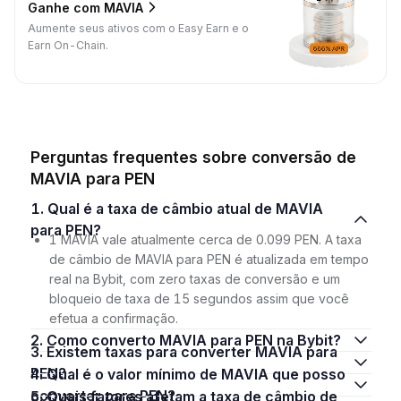
Ganhe com MAVIA
Aumente seus ativos com o Easy Earn e o
Earn On-Chain.
Perguntas frequentes sobre conversão de
MAVIA para PEN
1. Qual é a taxa de câmbio atual de MAVIA
para PEN?
1 MAVIA vale atualmente cerca de 0.099 PEN. A taxa
de câmbio de MAVIA para PEN é atualizada em tempo
real na Bybit, com zero taxas de conversão e um
bloqueio de taxa de 15 segundos assim que você
efetua a confirmação.
2. Como converto MAVIA para PEN na Bybit?
3. Existem taxas para converter MAVIA para
PEN?
4. Qual é o valor mínimo de MAVIA que posso
converter para PEN?
5. Quais fatores afetam a taxa de câmbio de