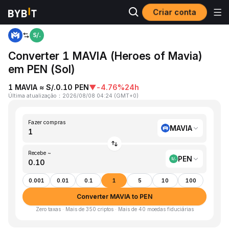
Criar conta
Página inicial
MAVIA to PEN
Converter 1 MAVIA (Heroes of Mavia)
em PEN (Sol)
1 MAVIA ≈ S/.0.10 PEN
▼
-4.76%
24h
Última atualização
：
2026/08/08 04:24
(
GMT+0
)
Fazer compras
MAVIA
Recebe ~
PEN
0.001
0.01
0.1
1
5
10
100
Converter MAVIA to PEN
Zero taxas · Mais de 350 criptos · Mais de 40 moedas fiduciárias