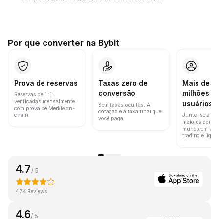
Por que converter na Bybit
Prova de reservas
Taxas zero de
Mais de 8
conversão
milhões d
Reservas de 1:1
verificadas mensalmente
usuários
Sem taxas ocultas. A
com prova de Merkle on-
cotação é a taxa final que
chain.
Junte-se a um
você paga.
maiores corret
mundo em vol
trading e liquid
4.7
/ 5
47K Reviews
4.6
/ 5