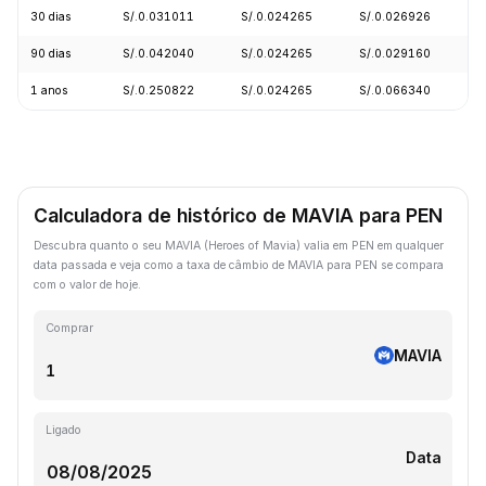
30 dias
S/.0.031011
S/.0.024265
S/.0.026926
-
90 dias
S/.0.042040
S/.0.024265
S/.0.029160
+
1 anos
S/.0.250822
S/.0.024265
S/.0.066340
-
Calculadora de histórico de MAVIA para PEN
Descubra quanto o seu MAVIA (Heroes of Mavia) valia em PEN em qualquer
data passada e veja como a taxa de câmbio de MAVIA para PEN se compara
com o valor de hoje.
Comprar
MAVIA
Ligado
Data