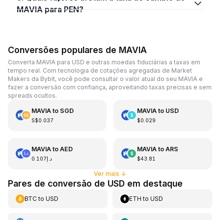
MAVIA para PEN?
Conversões populares de MAVIA
Converta MAVIA para USD e outras moedas fiduciárias a taxas em
tempo real. Com tecnologia de cotações agregadas de Market
Makers da Bybit, você pode consultar o valor atual do seu MAVIA e
fazer a conversão com confiança, aproveitando taxas precisas e sem
spreads ocultos.
MAVIA
to
SGD
MAVIA
to
USD
S$0.037
$0.029
MAVIA
to
AED
MAVIA
to
ARS
د.إ0.107
$43.81
Ver mais
↓
Pares de conversão de USD em destaque
BTC
to
USD
ETH
to
USD