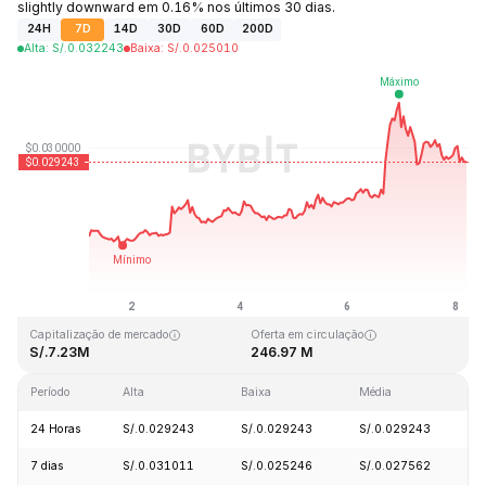
slightly downward em 0.16% nos últimos 30 dias.
24H
7D
14D
30D
60D
200D
Alta
:
S/.
0.032243
Baixa
:
S/.
0.025010
Última atualização: 2026-08-08, 04:24 GMT+0
Máxima histórica
Mínima histórica
S/.10.59
S/.0.023019
Capitalização de mercado
Oferta em circulação
S/.7.23M
246.97 M
Período
Alta
Baixa
Média
V
24 Horas
S/.0.029243
S/.0.029243
S/.0.029243
-
7 dias
S/.0.031011
S/.0.025246
S/.0.027562
+