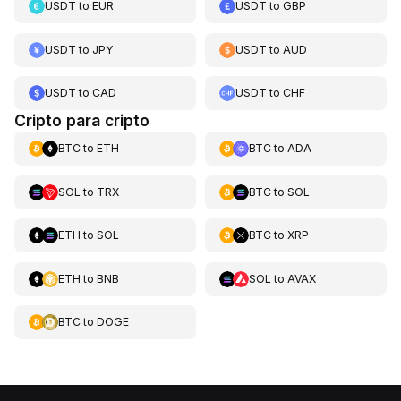
USDT
to
EUR
USDT
to
GBP
USDT
to
JPY
USDT
to
AUD
USDT
to
CAD
USDT
to
CHF
Cripto para cripto
BTC
to
ETH
BTC
to
ADA
SOL
to
TRX
BTC
to
SOL
ETH
to
SOL
BTC
to
XRP
ETH
to
BNB
SOL
to
AVAX
BTC
to
DOGE