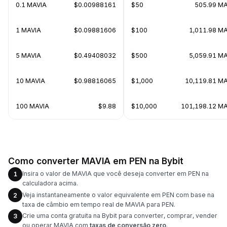
0.1 MAVIA
$0.00988161
$50
505.99 MA
1 MAVIA
$0.09881606
$100
1,011.98 M
5 MAVIA
$0.49408032
$500
5,059.91 M
10 MAVIA
$0.98816065
$1,000
10,119.81 M
100 MAVIA
$9.88
$10,000
101,198.12 MA
Como converter MAVIA em PEN na Bybit
Insira o valor de MAVIA que você deseja converter em PEN na
1
calculadora acima.
Veja instantaneamente o valor equivalente em PEN com base na
2
taxa de câmbio em tempo real de MAVIA para PEN.
Crie uma conta gratuita na Bybit para converter, comprar, vender
3
ou operar MAVIA com
taxas de conversão zero
.