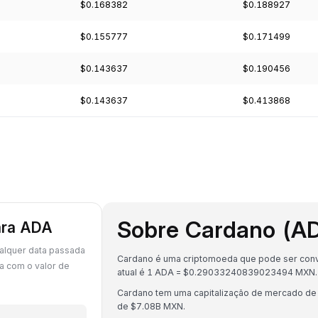
$0.168382
$0.188927
$0.155777
$0.171499
$0.143637
$0.190456
$0.143637
$0.413868
Sobre Cardano (A
ara ADA
alquer data passada
Cardano é uma criptomoeda que pode ser conv
a com o valor de
atual é 1 ADA = $0.29033240839023494 MXN.
Cardano tem uma capitalização de mercado d
de $7.08B MXN.