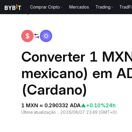
Comprar Cripto
Mercados
Trading
TradFi
Página inicial
MXN to ADA
Converter 1 MXN
mexicano) em A
(Cardano)
1 MXN ≈ 0.290332 ADA
▲
+0.10%
24h
Última atualização
：
2026/08/07 23:49
(
GMT+0
)