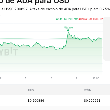
io de ADA para USD
do a US$0.200897. A taxa de câmbio de ADA para USD up em 0.25% 
.
Alta
:
$
0.208704
Baixa
:
$
0.168382
Baixa
Média
$0.200886
$0.200951