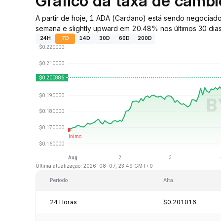
Gráfico da taxa de câmb
A partir de hoje, 1 ADA (Cardano) está sendo negocia
semana e slightly upward em 20.48% nos últimos 30 dias
24H
7D
14D
30D
60D
200D
Última atualização: 2026-08-07, 23:49 GMT+0
Período
Alta
24 Horas
$0.201016