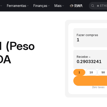
Ferramentas
Finanças
Mais
🔥
ETH
Fazer compras
 (Peso
DA
Recebe ~
1
10
50
Zero taxas ·