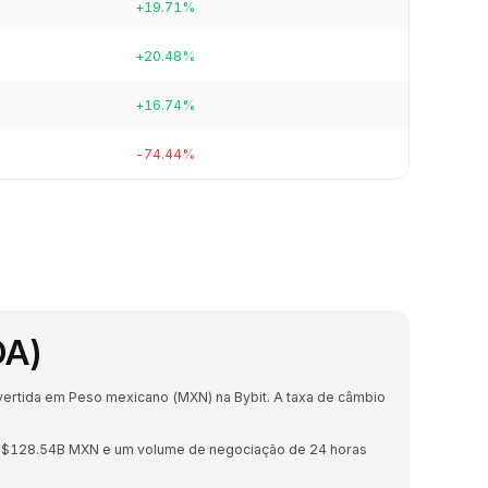
+19.71%
+20.48%
+16.74%
-74.44%
DA)
ertida em Peso mexicano (MXN) na Bybit. A taxa de câmbio
e $128.54B MXN e um volume de negociação de 24 horas