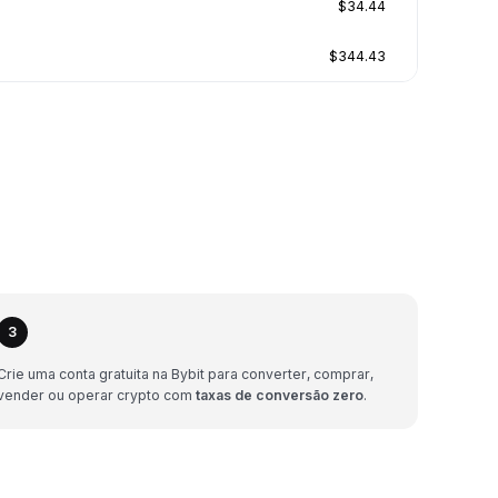
$34.44
$344.43
3
Crie uma conta gratuita na Bybit para converter, comprar,
vender ou operar crypto com
taxas de conversão zero
.