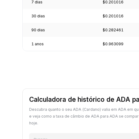
7 dias
$0.201016
30 dias
$0.201016
90 dias
$0.282461
1 anos
$0.963099
Calculadora de histórico de ADA p
Descubra quanto o seu ADA (Cardano) valia em ADA em qu
e veja como a taxa de câmbio de ADA para ADA se compar
hoje.