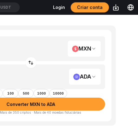
Criar conta
Login
/USDT
MXN
ADA
100
500
1000
10000
Converter MXN to ADA
 Mais de 350 criptos · Mais de 40 moedas fiduciárias