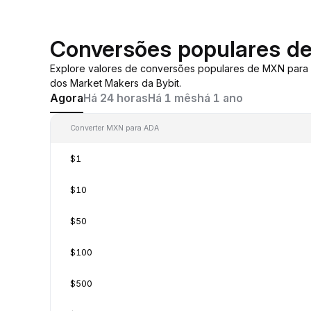
Conversões populares d
Explore valores de conversões populares de MXN par
dos Market Makers da Bybit.
Agora
Há 24 horas
Há 1 mês
há 1 ano
Converter MXN para ADA
$1
$10
$50
$100
$500