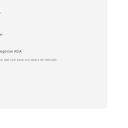
.
er
 negociar ADA
po real com base nos dados do mercado.