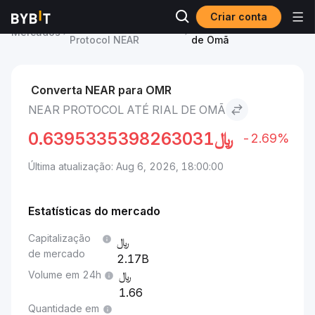
Criar conta
Preço de NEAR
NEAR Protocol to Rial
Mercados
Protocol NEAR
de Omã
Converta NEAR para OMR
NEAR PROTOCOL ATÉ RIAL DE OMÃ
0.6395335398263031
﷼
-2.69%
Última atualização: Aug 6, 2026, 18:00:00
Estatísticas do mercado
Capitalização
de mercado
2.17B
Volume em 24h
1.66
Quantidade em