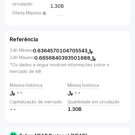
circulação
1.30B
Oferta Máxima
--
Referência
24h Mínimo
0.6364570104705543
﷼
24h Máximo
0.6656840393501688
﷼
*Os dados a seguir mostram informações sobre o
mercado de eth
Máxima histórica
Mínima histórica
﷼
--
﷼
--
Capitalização de mercado
Quantidade em circulação
--
1.30B