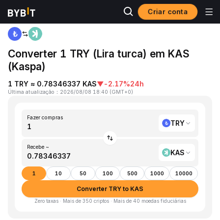
Criar conta
Página inicial
TRY to KAS
Converter 1 TRY (Lira turca) em KAS
(Kaspa)
1 TRY ≈ 0.78346337 KAS
▼
-2.17%
24h
Última atualização
：
2026/08/08 18:40
(
GMT+0
)
Fazer compras
TRY
Recebe ~
KAS
1
10
50
100
500
1000
10000
Converter TRY to KAS
Zero taxas · Mais de 350 criptos · Mais de 40 moedas fiduciárias