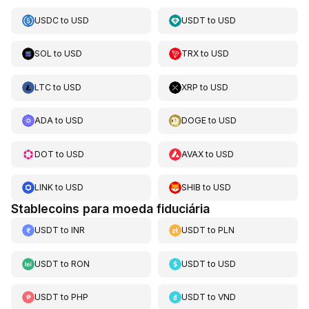
USDC
to
USD
USDT
to
USD
SOL
to
USD
TRX
to
USD
LTC
to
USD
XRP
to
USD
ADA
to
USD
DOGE
to
USD
DOT
to
USD
AVAX
to
USD
LINK
to
USD
SHIB
to
USD
Stablecoins para moeda fiduciária
USDT
to
INR
USDT
to
PLN
USDT
to
RON
USDT
to
USD
USDT
to
PHP
USDT
to
VND