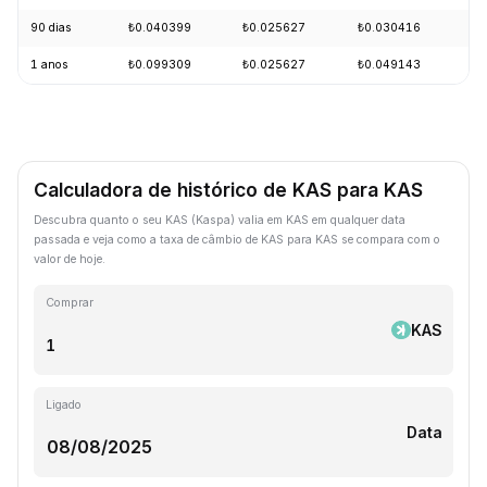
90 dias
₺0.040399
₺0.025627
₺0.030416
-
1 anos
₺0.099309
₺0.025627
₺0.049143
-
Calculadora de histórico de KAS para KAS
Descubra quanto o seu KAS (Kaspa) valia em KAS em qualquer data
passada e veja como a taxa de câmbio de KAS para KAS se compara com o
valor de hoje.
Comprar
KAS
Ligado
Data