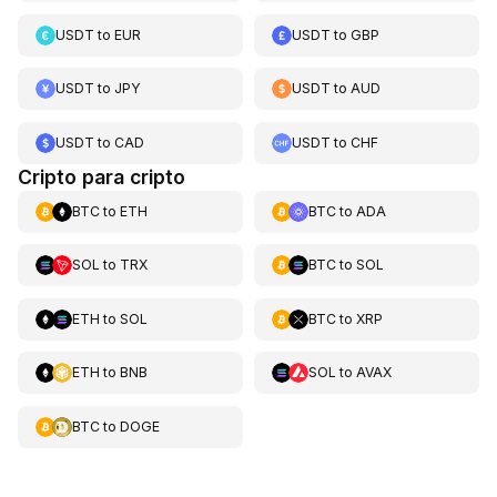
USDT
to
EUR
USDT
to
GBP
USDT
to
JPY
USDT
to
AUD
USDT
to
CAD
USDT
to
CHF
Cripto para cripto
BTC
to
ETH
BTC
to
ADA
SOL
to
TRX
BTC
to
SOL
ETH
to
SOL
BTC
to
XRP
ETH
to
BNB
SOL
to
AVAX
BTC
to
DOGE