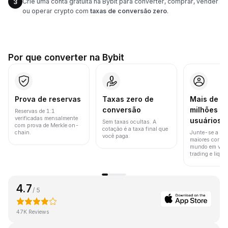
Crie uma conta gratuita na Bybit para converter, comprar, vender
3
ou operar crypto com
taxas de conversão zero
.
Por que converter na Bybit
Prova de reservas
Taxas zero de
Mais de 8
conversão
milhões d
Reservas de 1:1
verificadas mensalmente
usuários
Sem taxas ocultas. A
com prova de Merkle on-
cotação é a taxa final que
chain.
Junte-se a um
você paga.
maiores corret
mundo em vol
trading e liquid
4.7
/ 5
47K Reviews