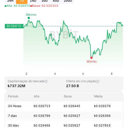
24H
7D
14D
30D
60D
200D
Alta
:
₺
0.026970
Baixa
:
₺
0.025315
Última atualização: 2026-08-08, 18:40 GMT+0
Máxima histórica
Mínima histórica
₺0.207411
₺0.000171
Capitalização de mercado
Oferta em circulação
₺737.32M
27.50 B
Período
Alta
Baixa
Média
Va
24 Horas
₺0.026713
₺0.026445
₺0.026579
+
7 dias
₺0.026799
₺0.025627
₺0.026366
-
30 dias
₺0.029466
₺0.025627
₺0.027816
-