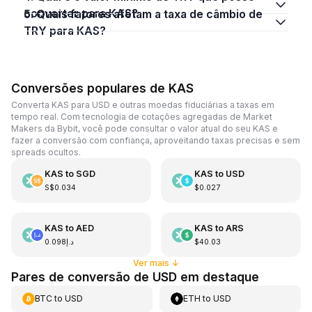
converter para KAS?
5. Quais fatores afetam a taxa de câmbio de
TRY para KAS?
Conversões populares de KAS
Converta KAS para USD e outras moedas fiduciárias a taxas em
tempo real. Com tecnologia de cotações agregadas de Market
Makers da Bybit, você pode consultar o valor atual do seu KAS e
fazer a conversão com confiança, aproveitando taxas precisas e sem
spreads ocultos.
KAS
to
SGD
KAS
to
USD
S$0.034
$0.027
KAS
to
AED
KAS
to
ARS
د.إ0.098
$40.03
Ver mais
↓
Pares de conversão de USD em destaque
BTC
to
USD
ETH
to
USD