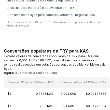
Insira a quantidade de KAS que deseja converter
A calculadora mostrará o equivalente em TRY
Crie uma conta Bybit para comprar, vender ou negociar KAS
A taxa de câmbio de KAS para TRY é atualizada em tempo real com base nos
dados do mercado.
Conversões populares de TRY para KAS
Explore valores de conversões populares de TRY para KAS, que
variam de 0,001 TRY a 100 TRY, com valores de conversão em
tempo real baseados em cotações agregadas dos Market Makers da
Bybit.
Agora
Há 24 horas
Há 1 mês
há 1 ano
Converter TRY para KAS
Valor de KAS
Converter KAS para TRY
Valor de TRY
$1
0.7835 KAS
0.001 KAS
$0.00127638
$10
7.83 KAS
0.01 KAS
$0.01276384