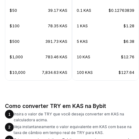
$50
39.17 KAS
0.1 KAS
$0.12763839
$100
78.35 KAS
1 KAS
$1.28
$500
391.73 KAS
5 KAS
$6.38
$1,000
783.46 KAS
10 KAS
$12.76
$10,000
7,834.63 KAS
100 KAS
$127.64
Como converter TRY em KAS na Bybit
Insira o valor de TRY que você deseja converter em KAS na
1
calculadora acima.
Veja instantaneamente o valor equivalente em KAS com base na
2
taxa de câmbio em tempo real de TRY para KAS.