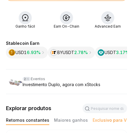
Ganho fácil
Earn On-Chain
Advanced Earn
Stablecoin Earn
USD1
6.93%
BYUSDT
2.78%
USDT
3.17‎%
Slide 2 of 6
Eventos
2
/
6
Investimento Duplo, agora com xStocks
Explorar produtos
Retornos constantes
Maiores ganhos
Exclusivo para VIPs