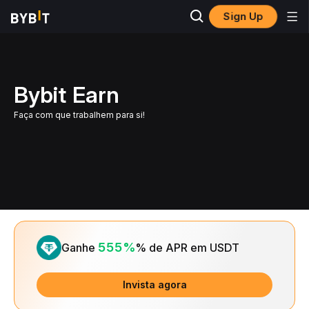
Sign Up
Bybit Earn
Faça com que trabalhem para si!
Slide 1 of 1
555%
Ganhe
% de APR em USDT
Invista agora