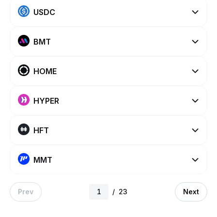
USDC
BMT
HOME
HYPER
HFT
MMT
Prev
/
23
Next