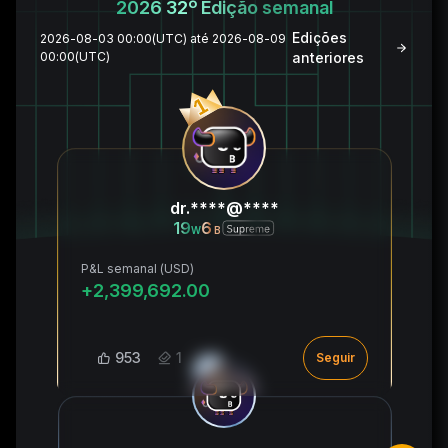
2026 32º Edição semanal
Edições
2026-08-03 00:00(UTC) até 2026-08-09
00:00(UTC)
anteriores
dr.****@****
19
6
W
B
P&L semanal (USD)
+2,399,692.00
953
1
Seguir