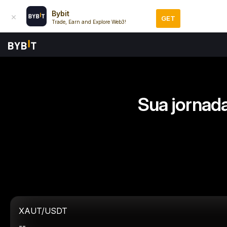
Bybit
GET
Trade, Earn and Explore Web3!
Sua jornada
XAUT/USDT
--