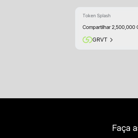
Token Splash
Compartilhar 2,500,000
GRVT
Faça a