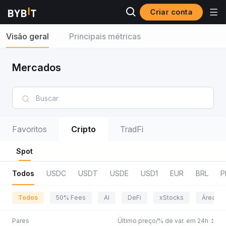
Criar conta
Visão geral
Principais métricas
Mercados
Favoritos
Cripto
TradFi
Spot
Todos
USDC
USDT
USDE
USD1
EUR
BRL
P
Todos
50% Fees
AI
DeFi
xStocks
Área da
Pares
Último preço/% de var. em 24h