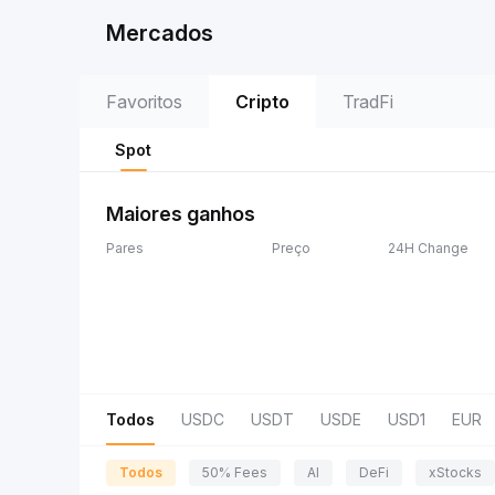
Mercados
Favoritos
Cripto
TradFi
Spot
Maiores ganhos
Pares
Preço
24H Change
Todos
USDC
USDT
USDE
USD1
EUR
Todos
50% Fees
AI
DeFi
xStocks