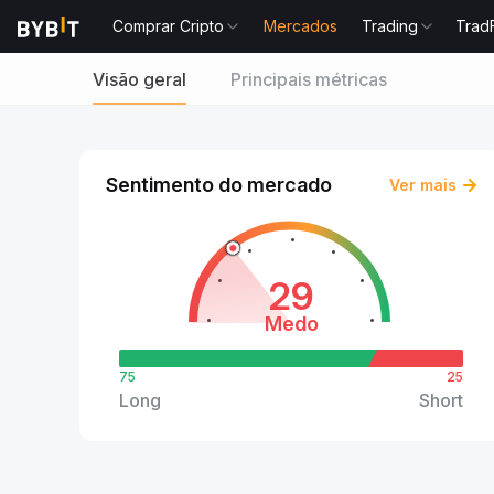
Comprar Cripto
Mercados
Trading
Trad
Visão geral
Principais métricas
Sentimento do mercado
Ver mais
29
Medo
75
25
Long
Short