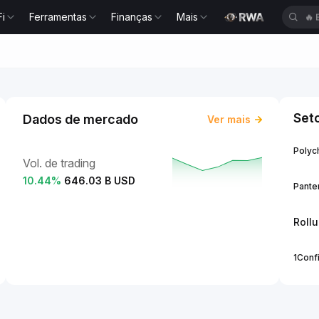
Fi
Ferramentas
Finanças
Mais
🔥
Set
Dados de mercado
Ver mais
Polych
Vol. de trading
10.44
%
646.03 B USD
Panter
Roll