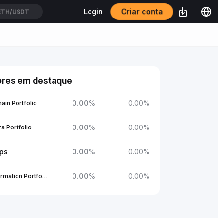
Criar conta
Login
ETH/USDT
ores em destaque
0.00
%
0.00
%
ain Portfolio
0.00
%
0.00
%
a Portfolio
ups
0.00
%
0.00
%
0.00
%
0.00
%
1Confirmation Portfolio