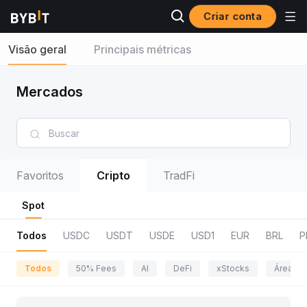
Criar conta
Visão geral
Principais métricas
Mercados
Favoritos
Cripto
TradFi
Spot
Todos
USDC
USDT
USDE
USD1
EUR
BRL
P
Todos
50% Fees
AI
DeFi
xStocks
Área da