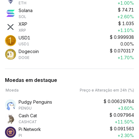
+1.00%
ETH
$
74.71
Solana
+2.60%
SOL
$
1.035
XRP
+1.10%
XRP
$
0.999938
USD1
0.00%
USD1
$
0.070317
Dogecoin
+1.70%
DOGE
Moedas em destaque
Moeda
Preço e Alteração em 24h (%)
$
0.00629784
Pudgy Penguins
+3.60%
PENGU
$
0.097964
Cash Cat
+11.50%
CASHCAT
$
0.091563
Pi Network
+2.30%
PI