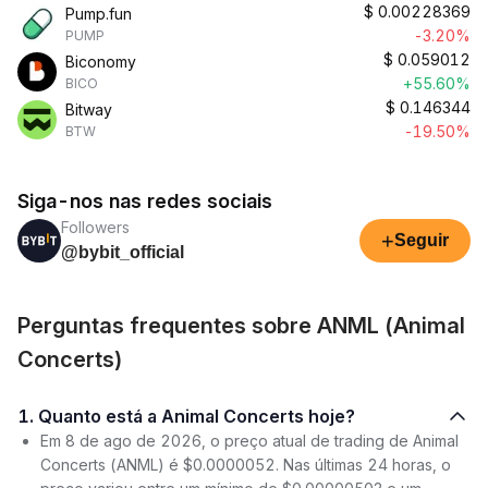
$
0.00228369
Pump.fun
-3.20%
PUMP
$
0.059012
Biconomy
+55.60%
BICO
$
0.146344
Bitway
-19.50%
BTW
Siga-nos nas redes sociais
Followers
+
Seguir
@bybit_official
Perguntas frequentes sobre ANML (Animal
Concerts)
1. Quanto está a Animal Concerts hoje?
Em 8 de ago de 2026, o preço atual de trading de Animal
Concerts (ANML) é $0.0000052. Nas últimas 24 horas, o