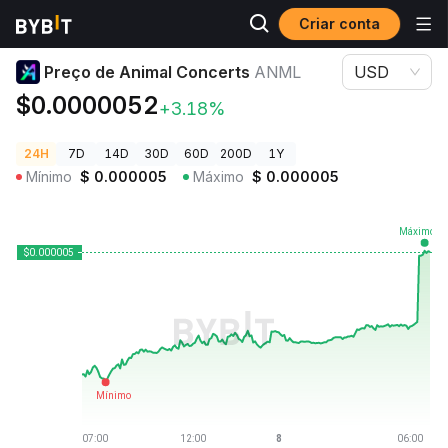
Criar conta
Preços de Criptomoedas
Preço de Animal Concerts ANML
Preço de Animal Concerts
ANML
USD
$0.0000052
+3.18%
24H
7D
14D
30D
60D
200D
1Y
Mínimo
$
0.000005
Máximo
$
0.000005