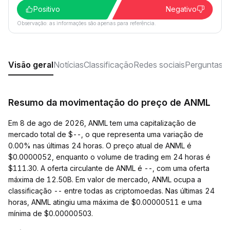
Positivo
Negativo
Observação: as informações são apenas para referência.
Visão geral
Notícias
Classificação
Redes sociais
Perguntas f
Resumo da movimentação do preço de ANML
Em 8 de ago de 2026, ANML tem uma capitalização de
mercado total de $--, o que representa uma variação de
0.00% nas últimas 24 horas. O preço atual de ANML é
$0.0000052, enquanto o volume de trading em 24 horas é
$111.30. A oferta circulante de ANML é --, com uma oferta
máxima de 12.50B. Em valor de mercado, ANML ocupa a
classificação -- entre todas as criptomoedas. Nas últimas 24
horas, ANML atingiu uma máxima de $0.00000511 e uma
mínima de $0.00000503.