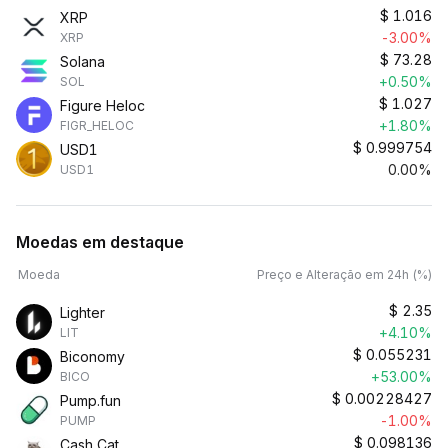
$
1.016
XRP
-3.00%
XRP
$
73.28
Solana
+0.50%
SOL
$
1.027
Figure Heloc
+1.80%
FIGR_HELOC
$
0.999754
USD1
0.00%
USD1
Moedas em destaque
Moeda
Preço e Alteração em 24h (%)
$
2.35
Lighter
+4.10%
LIT
$
0.055231
Biconomy
+53.00%
BICO
$
0.00228427
Pump.fun
-1.00%
PUMP
$
0.098136
Cash Cat