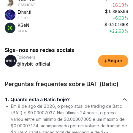
-18.10%
CASHCAT
$
0.385899
Ether.fi
+6.90%
ETHFI
$
0.201668
KGeN
+22.90%
KGEN
Siga-nos nas redes sociais
Followers
+
Seguir
@bybit_official
Perguntas frequentes sobre BAT (Batic)
1. Quanto está a Batic hoje?
Em 8 de ago de 2026, o preço atual de trading de Batic
(BAT) é $0.00007037. Nas últimas 24 horas, o preço
variou entre um mínimo de $0.00007005 e um máximo de
$0.00007134, acompanhado por um volume de trading de
$2.19. A capitalização total de mercado é de $--,