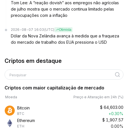
Tom Lee: A “reação dovish” aos empregos não agrícolas
de julho mostra que o mercado continua limitado pelas
preocupações com a inflação
2026-08-07 16:03
(UTC)
Otimista
Dólar da Nova Zelândia avança à medida que a fraqueza
do mercado de trabalho dos EUA pressiona o USD
Criptos em destaque
Pesquisar
Criptos com maior capitalização de mercado
Moeda
Preço e Alteração em 24h (%)
$
64,603.00
Bitcoin
+0.30%
BTC
$
1,907.57
Ethereum
0.00%
ETH