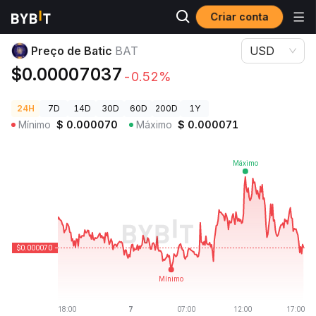
Criar conta
Preços de Criptomoedas
Preço de Batic BAT
Preço de Batic
BAT
USD
$0.00007037
-0.52%
24H
7D
14D
30D
60D
200D
1Y
Mínimo
$
0.000070
Máximo
$
0.000071