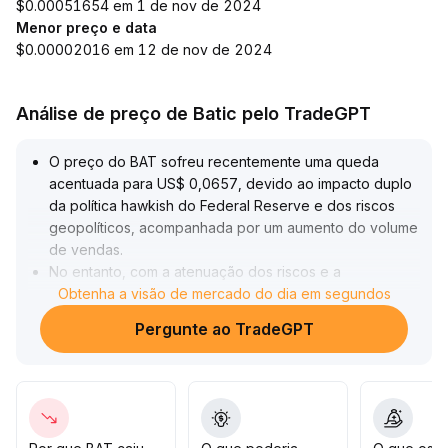
$0.00051654 em 1 de nov de 2024
Menor preço e data
$0.00002016 em 12 de nov de 2024
Análise de preço de Batic pelo TradeGPT
O preço do BAT sofreu recentemente uma queda
acentuada para US$ 0,0657, devido ao impacto duplo
da política hawkish do Federal Reserve e dos riscos
geopolíticos, acompanhada por um aumento do volume
de vendas
.
No entanto, com a atenuação dos riscos e a
recuperação do setor de tecnologia da bolsa
Obtenha a visão de mercado do dia em segundos
americana, o preço se recuperou do seu ponto mais
Pergunte ao TradeGPT
baixo para acima de US$ 0,067, com uma retomada
moderada do volume de negociações e sinais claros
de reconstrução do apetite por risco
.
Recomenda-se acompanhar de perto o desempenho
das ações americanas e o fluxo de capital
.
Caso o apetite por risco continue a se recuperar, o BAT