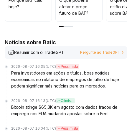
Por que BAT caiu
O que poderia
O que os t
tem potencial para se estabilizar na faixa de US$ 0,067
hoje?
afetar o preço
estão dize
a US$ 0,070, apresentando tendência de consolidação
futuro de BAT?
sobre BAT
lateral no curto prazo
.
Para as operações, recomenda-se acumular em
baixas, realizar lucros nas altas e controlar o tamanho
das posições para evitar riscos macroeconômicos
Notícias sobre Batic
inesperados
.
Resumir com o TradeGPT
Pergunte ao TradeGPT
2026-08-07 16:35
(UTC)
Pessimista
Para investidores em ações e títulos, boas notícias
econômicas no relatório de empregos de julho de hoje
podem significar más notícias para os mercados.
2026-08-07 16:13
(UTC)
Otimista
Bitcoin atinge $65,3K em agosto com dados fracos de
emprego nos EUA mudando apostas sobre o Fed
2026-08-07 16:04
(UTC)
Pessimista