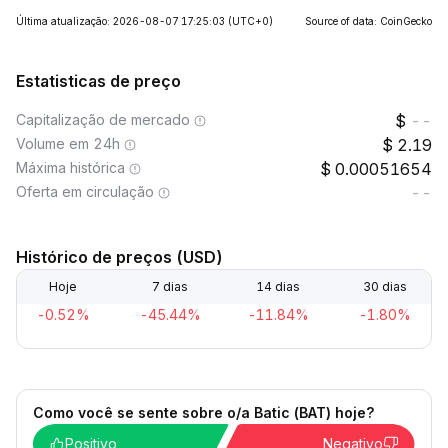
Última atualização: 2026-08-07 17:25:03
(UTC+0)
Source of data: CoinGecko
Estatisticas de preço
Capitalização de mercado
--
Volume em 24h
2.19
Máxima histórica
0.00051654
Oferta em circulação
--
Histórico de preços (USD)
Hoje
7 dias
14 dias
30 dias
-0.52%
-45.44%
-11.84%
-1.80%
Como você se sente sobre o/a Batic (BAT) hoje?
Positivo
Negativo