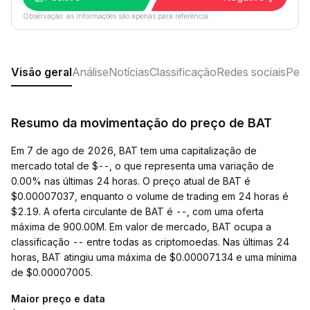
Observação: as informações são apenas para referência.
Visão geral
Análise
Notícias
Classificação
Redes sociais
Perg
Resumo da movimentação do preço de BAT
Em 7 de ago de 2026, BAT tem uma capitalização de
mercado total de $--, o que representa uma variação de
0.00% nas últimas 24 horas. O preço atual de BAT é
$0.00007037, enquanto o volume de trading em 24 horas é
$2.19. A oferta circulante de BAT é --, com uma oferta
máxima de 900.00M. Em valor de mercado, BAT ocupa a
classificação -- entre todas as criptomoedas. Nas últimas 24
horas, BAT atingiu uma máxima de $0.00007134 e uma mínima
de $0.00007005.
Maior preço e data