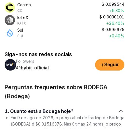
$
0.099544
Canton
+9.30%
CC
$
0.0030101
IoTeX
+26.40%
IOTX
$
0.695675
Sui
+0.40%
SUI
Siga-nos nas redes sociais
Followers
+
Seguir
@bybit_official
Perguntas frequentes sobre BODEGA
(Bodega)
1. Quanto está a Bodega hoje?
Em 9 de ago de 2026, o preço atual de trading de Bodega
(BODEGA) é $0.01516378. Nas últimas 24 horas, o preço