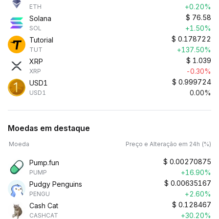
+0.20%
ETH
$
76.58
Solana
+1.50%
SOL
$
0.178722
Tutorial
+137.50%
TUT
$
1.039
XRP
-0.30%
XRP
$
0.999724
USD1
0.00%
USD1
Moedas em destaque
Moeda
Preço e Alteração em 24h (%)
$
0.00270875
Pump.fun
+16.90%
PUMP
$
0.00635167
Pudgy Penguins
+2.60%
PENGU
$
0.128467
Cash Cat
+30.20%
CASHCAT