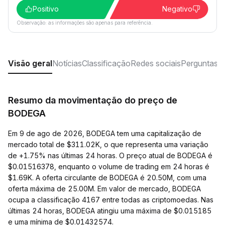
Positivo
Negativo
Observação: as informações são apenas para referência.
Visão geral
Notícias
Classificação
Redes sociais
Perguntas f
Resumo da movimentação do preço de
BODEGA
Em 9 de ago de 2026, BODEGA tem uma capitalização de
mercado total de $311.02K, o que representa uma variação
de +1.75% nas últimas 24 horas. O preço atual de BODEGA é
$0.01516378, enquanto o volume de trading em 24 horas é
$1.69K. A oferta circulante de BODEGA é 20.50M, com uma
oferta máxima de 25.00M. Em valor de mercado, BODEGA
ocupa a classificação 4167 entre todas as criptomoedas. Nas
últimas 24 horas, BODEGA atingiu uma máxima de $0.015185
e uma mínima de $0.01432574.