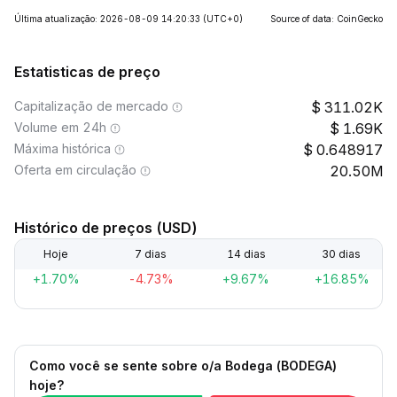
Última atualização: 2026-08-09 14:20:33
(UTC+0)
Source of data: CoinGecko
Estatisticas de preço
Capitalização de mercado
311.02K
Volume em 24h
1.69K
Máxima histórica
0.648917
Oferta em circulação
20.50M
Histórico de preços (USD)
Hoje
7 dias
14 dias
30 dias
+1.70%
-4.73%
+9.67%
+16.85%
Como você se sente sobre o/a Bodega (BODEGA)
hoje?