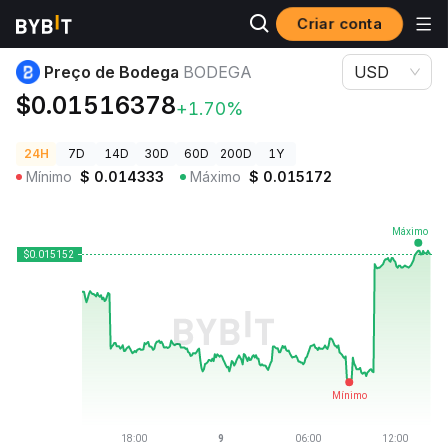
Criar conta
Preços de Criptomoedas
Preço de Bodega BODEGA
Preço de Bodega
BODEGA
USD
$0.01516378
+1.70%
24H
7D
14D
30D
60D
200D
1Y
Mínimo
$
0.014333
Máximo
$
0.015172