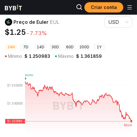
Criar conta
Preços de Criptomoedas
Preço de Euler EUL
Preço de Euler
EUL
USD
$1.25
-7.73%
24H
7D
14D
30D
60D
200D
1Y
Mínimo
$
1.250983
Máximo
$
1.361859