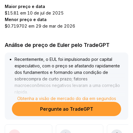
Maior preço e data
$15.81 em 10 de jul de 2025
Menor preço e data
$0.719702 em 29 de mar de 2026
Análise de preço de Euler pelo TradeGPT
Recentemente, o EUL foi impulsionado por capital
especulativo, com o preço se afastando rapidamente
dos fundamentos e formando uma condição de
sobrecompra de curto prazo; fatores
macroeconômicos negativos levaram a uma correção
rápida
.
Atualmente, a faixa de US$1,33 a US$1,55 estabeleceu
Obtenha a visão de mercado do dia em segundos
um suporte de médio prazo
.
Pergunte ao TradeGPT
A lógica de longo prazo do ecossistema cripto tem
papel substancial na formação do fundo, mas a falta de
volume negociado impede uma recuperação
sustentada do apetite ao risco
.