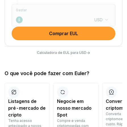
Gastar
USD
$
Comprar EUL
→
Calculadora de EUL para USD
O que você pode fazer com Euler?
Listagens de
Negocie em
Converta
pré-mercado de
nosso mercado
criptomo
Converta
cripto
Spot
criptomoed
Tenha acesso
Compre e venda
custo. Rápid
antecipado a novos
criptomoedas com