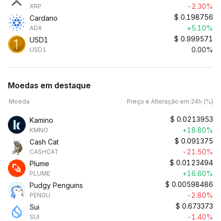
-2.30%
XRP
$
0.198756
Cardano
+5.10%
ADA
$
0.999571
USD1
0.00%
USD1
Moedas em destaque
Moeda
Preço e Alteração em 24h (%)
$
0.0213953
Kamino
+18.80%
KMNO
$
0.091375
Cash Cat
-21.50%
CASHCAT
$
0.0123494
Plume
+16.60%
PLUME
$
0.00598486
Pudgy Penguins
-2.80%
PENGU
$
0.673373
Sui
-1.40%
SUI