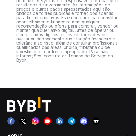
no futuro. A Bybit não é responsável por quaisquer
resultados de investimento. As informações de
preços e outros dados apresentados aqui são
obtidos de fontes públicas e fornecidos apenas
para fins informativos. Este conteúdo não constitui
aconselhamento financeiro nem qualquer
recomendação ou oferta para comprar, vender ou
manter qualquer ativo digital. Antes de operar ou
manter ativos digitais, os investidores devem
avaliar cuidadosamente sua situação financeira e
tolerância ao risco, além de consultar profissionais
qualificados das áreas jurídica, tributária ou de
investimento, conforme apropriado. Para mais
informações, consulte os Termos de Serviço da
Bybit.
Sobre