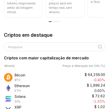
e fácil.
tokens, negociando
preços spot em
antes da listagem
tempo real, sem
oficial.
atrasos.
Criptos em destaque
Pesquisar
Criptos com maior capitalização de mercado
Moeda
Preço e Alteração em 24h (%)
$
64,256.00
Bitcoin
-0.40%
BTC
$
1,896.24
Ethereum
0.00%
ETH
$
72.62
Solana
-1.20%
SOL
$
1.02
XRP