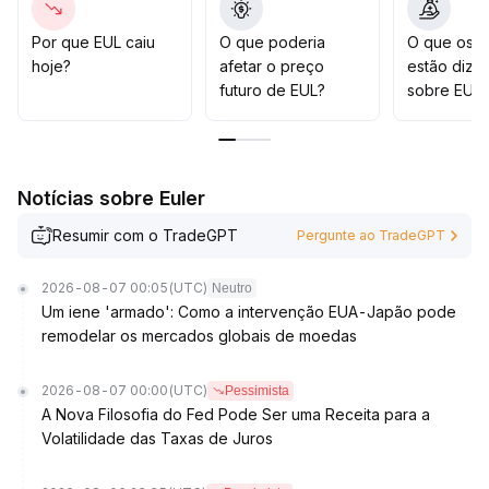
Orientação estratégica: se romper efetivamente a
máxima anterior de US$1,52, pode-se considerar
Por que EUL caiu
O que poderia
O que os t
aumentar posições acompanhando a tendência
.
hoje?
afetar o preço
estão dize
Antes desse rompimento, recomenda-se operar dentro
futuro de EUL?
sobre EUL?
do intervalo, monitorando o volume negociado e
eventos de risco macroeconômico
.
Notícias sobre Euler
Resumir com o TradeGPT
Pergunte ao TradeGPT
2026-08-07 00:05
(UTC)
Neutro
Um iene 'armado': Como a intervenção EUA-Japão pode
remodelar os mercados globais de moedas
2026-08-07 00:00
(UTC)
Pessimista
A Nova Filosofia do Fed Pode Ser uma Receita para a
Volatilidade das Taxas de Juros