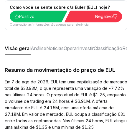
Como você se sente sobre o/a Euler (EUL) hoje?
Positivo
Negativo
Observação: as informações são apenas para referência.
Visão geral
Análise
Notícias
Operar
Investir
Classificação
Rede
Resumo da movimentação do preço de EUL
Em 7 de ago de 2026, EUL tem uma capitalização de mercado
total de $33.93M, o que representa uma variação de -7.72%
nas últimas 24 horas. O preço atual de EUL é $1.25, enquanto
o volume de trading em 24 horas é $6.91M. A oferta
circulante de EUL é 24.15M, com uma oferta máxima de
27.18M. Em valor de mercado, EUL ocupa a classificação 631
entre todas as criptomoedas. Nas últimas 24 horas, EUL atingiu
uma máxima de $1.35 e uma mínima de $1.25.