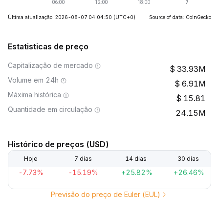
Última atualização: 2026-08-07 04:04:50
(UTC+0)
Source of data: CoinGecko
Estatisticas de preço
Capitalização de mercado
33.93M
Volume em 24h
6.91M
Máxima histórica
15.81
Quantidade em circulação
24.15M
Histórico de preços (USD)
Hoje
7 dias
14 dias
30 dias
-7.73%
-15.19%
+25.82%
+26.46%
Previsão do preço de Euler (EUL)