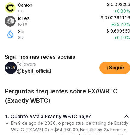
$
0.098393
Canton
+6.80%
CC
$
0.00291116
IoTeX
+35.20%
IOTX
$
0.690569
Sui
+0.10%
SUI
Siga-nos nas redes sociais
Followers
+
Seguir
@bybit_official
Perguntas frequentes sobre EXAWBTC
(Exactly WBTC)
1. Quanto está a Exactly WBTC hoje?
Em 9 de ago de 2026, o preço atual de trading de Exactly
WBTC (EXAWBTC) é $64,869.00. Nas últimas 24 horas, o