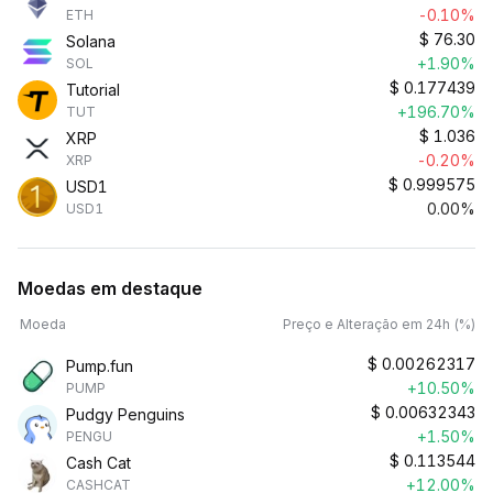
-0.10%
ETH
$
76.30
Solana
+1.90%
SOL
$
0.177439
Tutorial
+196.70%
TUT
$
1.036
XRP
-0.20%
XRP
$
0.999575
USD1
0.00%
USD1
Moedas em destaque
Moeda
Preço e Alteração em 24h (%)
$
0.00262317
Pump.fun
+10.50%
PUMP
$
0.00632343
Pudgy Penguins
+1.50%
PENGU
$
0.113544
Cash Cat
+12.00%
CASHCAT