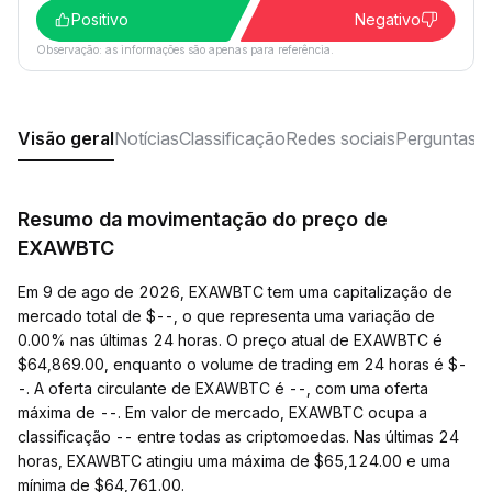
Positivo
Negativo
Observação: as informações são apenas para referência.
Visão geral
Notícias
Classificação
Redes sociais
Perguntas f
Resumo da movimentação do preço de
EXAWBTC
Em 9 de ago de 2026, EXAWBTC tem uma capitalização de
mercado total de $--, o que representa uma variação de
0.00% nas últimas 24 horas. O preço atual de EXAWBTC é
$64,869.00, enquanto o volume de trading em 24 horas é $-
-. A oferta circulante de EXAWBTC é --, com uma oferta
máxima de --. Em valor de mercado, EXAWBTC ocupa a
classificação -- entre todas as criptomoedas. Nas últimas 24
horas, EXAWBTC atingiu uma máxima de $65,124.00 e uma
mínima de $64,761.00.