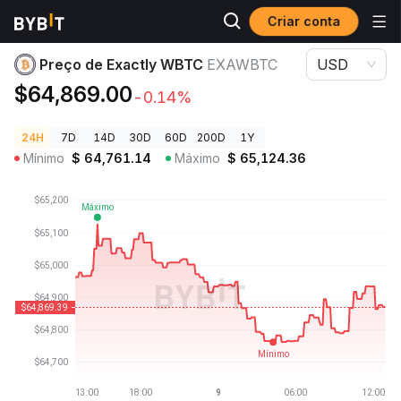
Criar conta
Preços de Criptomoedas
Preço de Exactly WBTC EXAWBTC
Preço de Exactly WBTC
EXAWBTC
USD
$64,869.00
-0.14%
24H
7D
14D
30D
60D
200D
1Y
Mínimo
$
64,761.14
Máximo
$
65,124.36