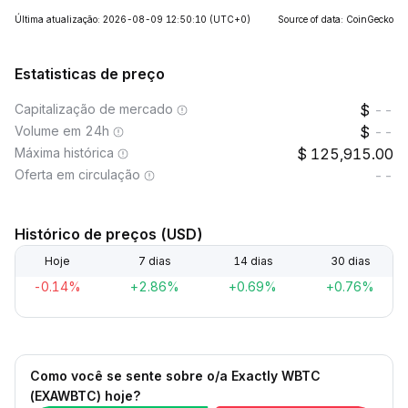
Última atualização: 2026-08-09 12:50:10
(UTC+0)
Source of data: CoinGecko
Estatisticas de preço
Capitalização de mercado
--
Volume em 24h
--
Máxima histórica
125,915.00
Oferta em circulação
--
Histórico de preços (USD)
Hoje
7 dias
14 dias
30 dias
-0.14%
+2.86%
+0.69%
+0.76%
Como você se sente sobre o/a Exactly WBTC
(EXAWBTC) hoje?