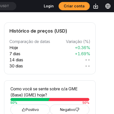
Criar conta
Login
USDT
Histórico de preços (USD)
Comparação de datas
Variação (%)
Hoje
+0.36%
7 dias
+1.69%
14 dias
--
30 dias
--
Como você se sente sobre o/a GME
(Base) (GME) hoje?
50
%
50
%
Positivo
Negativo