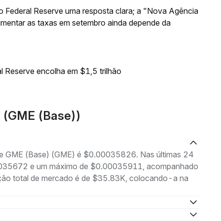
o Federal Reserve uma resposta clara; a "Nova Agência
aumentar as taxas em setembro ainda depende da
l Reserve encolha em $1,5 trilhão
E (GME (Base))
g de GME (Base) (GME) é $0.00035826. Nas últimas 24
0.00035672 e um máximo de $0.00035911, acompanhado
ação total de mercado é de $35.83K, colocando-a na