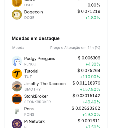
0.00%
USD1
$
0.071219
Dogecoin
+1.80%
DOGE
Moedas em destaque
Moeda
Preço e Alteração em 24h (%)
$
0.006306
Pudgy Penguins
+4.30%
PENGU
$
0.075264
Tutorial
+110.90%
TUT
$
0.01118976
Jimothy The Raccoon
+157.80%
JIMOTHY
$
0.03015142
StonkBroker
+49.40%
STONKBROKER
$
0.02823262
Pons
+19.20%
PONS
$
0.091611
Pi Network
+3.50%
PI