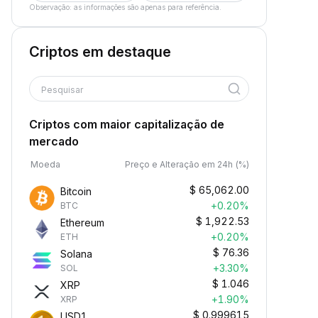
Observação: as informações são apenas para referência.
Criptos em destaque
Pesquisar
Criptos com maior capitalização de
mercado
Moeda
Preço e Alteração em 24h (%)
$
65,062.00
Bitcoin
+0.20%
BTC
$
1,922.53
Ethereum
+0.20%
ETH
$
76.36
Solana
+3.30%
SOL
$
1.046
XRP
+1.90%
XRP
$
0.999615
USD1