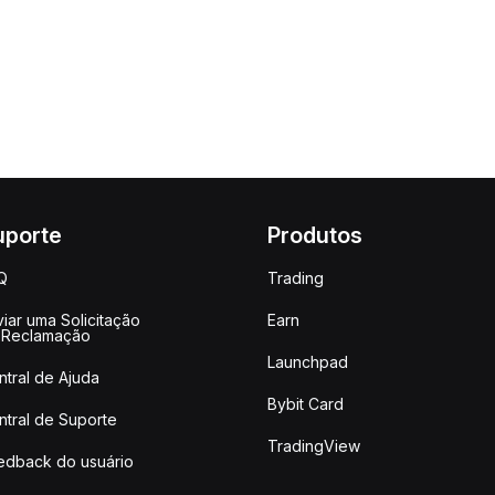
uporte
Produtos
Q
Trading
iar uma Solicitação
Earn
 Reclamação
Launchpad
ntral de Ajuda
Bybit Card
ntral de Suporte
TradingView
edback do usuário