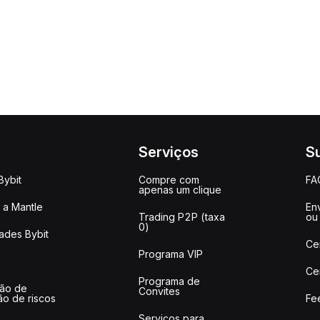
Serviços
S
Bybit
Compre com
FA
apenas um clique
a Mantle
Env
Trading P2P (taxa
ou
0)
ades Bybit
Ce
Programa VIP
Ce
Programa de
ção de
Convites
ão de riscos
Fe
Serviços para