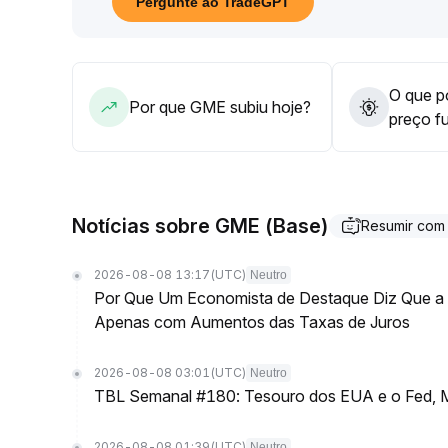
Pergunte ao TradeGPT
— evite perseguir altas de maneira precipitada
.
O que po
Por que GME subiu hoje?
preço f
Notícias sobre GME (Base)
Resumir com
2026-08-08 13:17
(UTC)
Neutro
Por Que Um Economista de Destaque Diz Que a L
Apenas com Aumentos das Taxas de Juros
2026-08-08 03:01
(UTC)
Neutro
TBL Semanal #180: Tesouro dos EUA e o Fed, M
2026-08-08 01:39
(UTC)
Neutro