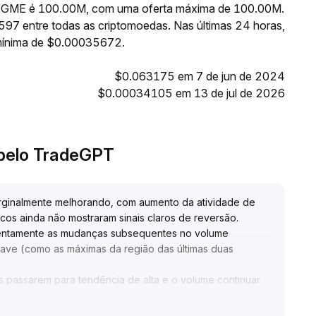
 de GME é 100.00M, com uma oferta máxima de 100.00M.
97 entre todas as criptomoedas. Nas últimas 24 horas,
mínima de $0.00035672.
$0.063175 em 7 de jun de 2024
$0.00034105 em 13 de jul de 2026
 pelo TradeGPT
ginalmente melhorando, com aumento da atividade de
icos ainda não mostraram sinais claros de reversão
.
entamente as mudanças subsequentes no volume
ave (como as máximas da região das últimas duas
 passarem para tendência de alta e o volume continuar
 prazo poderá ser confirmada
.
 posição e gerenciamento de risco devem ser prioridades