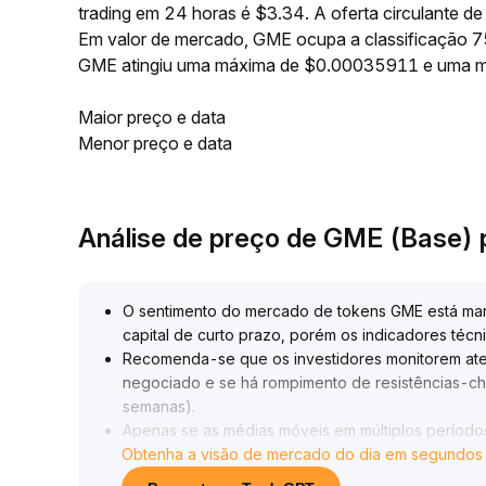
trading em 24 horas é $3.34. A oferta circulante
Em valor de mercado, GME ocupa a classificação 75
GME atingiu uma máxima de $0.00035911 e uma 
Maior preço e data
Menor preço e data
Análise de preço de GME (Base)
O sentimento do mercado de tokens GME está mar
capital de curto prazo, porém os indicadores técn
Recomenda-se que os investidores monitorem at
negociado e se há rompimento de resistências-ch
semanas)
.
Apenas se as médias móveis em múltiplos períodos
Obtenha a visão de mercado do dia em segundos
crescendo, a tendência de alta de médio e longo
Antes que os sinais estejam claros, o controle de