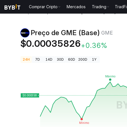
Comprar Cripto
Mercados
Trading
TradFi
Preços de Criptomoedas
Preço de GME (Base) GME
Preço de GME (Base)
GME
$0.00035826
+0.36%
24H
7D
14D
30D
60D
200D
1Y