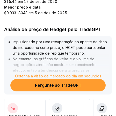
$15.44 em 12 de set de 2020
Menor preço e data
$0.03318043 em 5 de dez de 2025
Análise de preço de Hedget pelo TradeGPT
Impulsionado por uma recuperação no apetite de risco
do mercado no curto prazo, o HGET pode apresentar
uma oportunidade de repique temporário
.
No entanto, os gráficos de velas e o volume de
negociações ainda não mostram um rompimento
efetivo, então a tendência de alta precisa ser
confirmada
Obtenha a visão de mercado do dia em segundos
.
Recomenda-se aos investidores prestar atenção à
Pergunte ao TradeGPT
resistência crucial na faixa de 0,85-0,92, combinada
com as mudanças de volume para planejar entradas em
lotes
.
O alvo de alta é 1,05; caso o preço caia abaixo de
0,76, realize o stop loss imediatamente e siga
rigorosamente o controle de risco
.