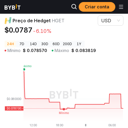
Criar conta
Preços de Criptomoedas
Preço de Hedget HGET
Preço de Hedget
HGET
USD
$0.0787
-6.10%
24H
7D
14D
30D
60D
200D
1Y
Mínimo
$
0.078570
Máximo
$
0.083819