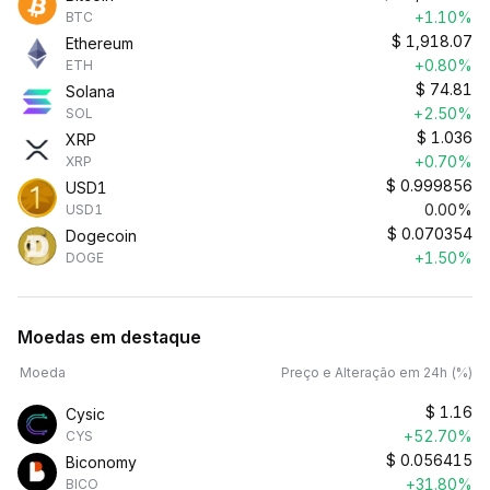
+1.10%
BTC
$
1,918.07
Ethereum
+0.80%
ETH
$
74.81
Solana
+2.50%
SOL
$
1.036
XRP
+0.70%
XRP
$
0.999856
USD1
0.00%
USD1
$
0.070354
Dogecoin
+1.50%
DOGE
Moedas em destaque
Moeda
Preço e Alteração em 24h (%)
$
1.16
Cysic
+52.70%
CYS
$
0.056415
Biconomy
+31.80%
BICO