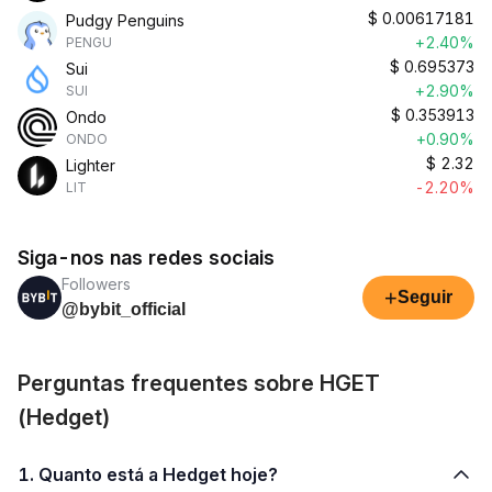
$
0.00617181
Pudgy Penguins
+2.40%
PENGU
$
0.695373
Sui
+2.90%
SUI
$
0.353913
Ondo
+0.90%
ONDO
$
2.32
Lighter
-2.20%
LIT
Siga-nos nas redes sociais
Followers
+
Seguir
@bybit_official
Perguntas frequentes sobre HGET
(Hedget)
1. Quanto está a Hedget hoje?