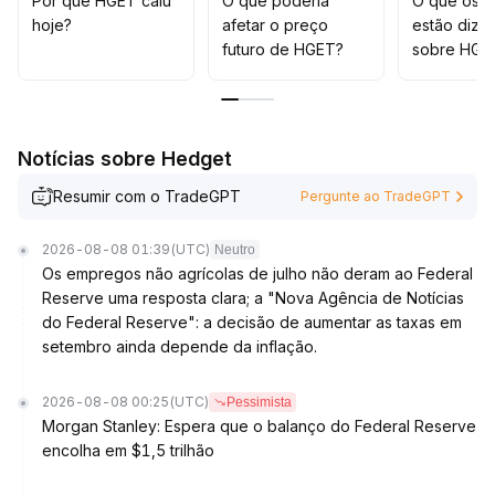
Por que HGET caiu
O que poderia
O que os t
hoje?
afetar o preço
estão dize
futuro de HGET?
sobre HGE
Notícias sobre Hedget
Resumir com o TradeGPT
Pergunte ao TradeGPT
2026-08-08 01:39
(UTC)
Neutro
Os empregos não agrícolas de julho não deram ao Federal
Reserve uma resposta clara; a "Nova Agência de Notícias
do Federal Reserve": a decisão de aumentar as taxas em
setembro ainda depende da inflação.
2026-08-08 00:25
(UTC)
Pessimista
Morgan Stanley: Espera que o balanço do Federal Reserve
encolha em $1,5 trilhão