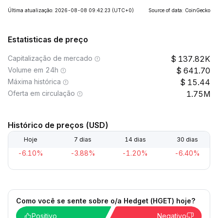
Última atualização: 2026-08-08 09:42:23
(UTC+0)
Source of data: CoinGecko
Estatisticas de preço
Capitalização de mercado
137.82K
Volume em 24h
641.70
Máxima histórica
15.44
Oferta em circulação
1.75M
Histórico de preços (USD)
Hoje
7 dias
14 dias
30 dias
-6.10%
-3.88%
-1.20%
-6.40%
Como você se sente sobre o/a Hedget (HGET) hoje?
Positivo
Negativo