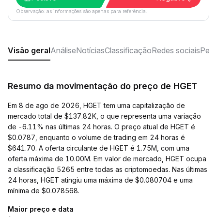
Observação: as informações são apenas para referência.
Visão geral
Análise
Notícias
Classificação
Redes sociais
Perg
Resumo da movimentação do preço de HGET
Em 8 de ago de 2026, HGET tem uma capitalização de
mercado total de $137.82K, o que representa uma variação
de -6.11% nas últimas 24 horas. O preço atual de HGET é
$0.0787, enquanto o volume de trading em 24 horas é
$641.70. A oferta circulante de HGET é 1.75M, com uma
oferta máxima de 10.00M. Em valor de mercado, HGET ocupa
a classificação 5265 entre todas as criptomoedas. Nas últimas
24 horas, HGET atingiu uma máxima de $0.080704 e uma
mínima de $0.078568.
Maior preço e data