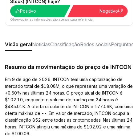
Stock) (INTCON) hoje?
Positivo
Negativo
Observação: as informações são apenas para referência.
Visão geral
Notícias
Classificação
Redes sociais
Perguntas f
Resumo da movimentação do preço de INTCON
Em 9 de ago de 2026, INTCON tem uma capitalização de
mercado total de $18.08M, o que representa uma variação de
+0.50% nas últimas 24 horas. O preço atual de INTCON é
$102.10, enquanto o volume de trading em 24 horas é
$485.01K. A oferta circulante de INTCON é 177.06K, com uma
oferta máxima de --. Em valor de mercado, INTCON ocupa a
classificação 852 entre todas as criptomoedas. Nas últimas 24
horas, INTCON atingiu uma máxima de $102.92 e uma mínima
de $100.06.