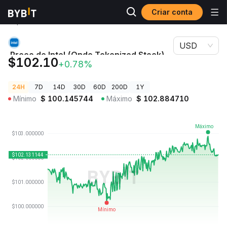
Criar conta
Preços de
Preço de Intel (Ondo Tokenized Stock)
Criptomoedas
INTCON
USD
Preço de Intel (Ondo Tokenized Stock)
$102.10
+0.78%
INTCON
24H
7D
14D
30D
60D
200D
1Y
Mínimo
$
100.145744
Máximo
$
102.884710