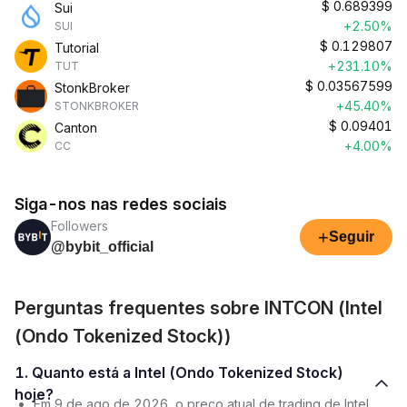
$
0.689399
Sui
+2.50%
SUI
$
0.129807
Tutorial
+231.10%
TUT
$
0.03567599
StonkBroker
+45.40%
STONKBROKER
$
0.09401
Canton
+4.00%
CC
Siga-nos nas redes sociais
Followers
+
Seguir
@bybit_official
Perguntas frequentes sobre INTCON (Intel
(Ondo Tokenized Stock))
1. Quanto está a Intel (Ondo Tokenized Stock)
hoje?
Em 9 de ago de 2026, o preço atual de trading de Intel