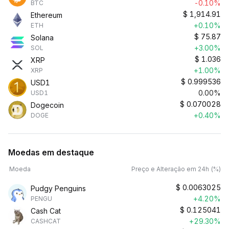
-0.10%
BTC
$
1,914.91
Ethereum
+0.10%
ETH
$
75.87
Solana
+3.00%
SOL
$
1.036
XRP
+1.00%
XRP
$
0.999536
USD1
0.00%
USD1
$
0.070028
Dogecoin
+0.40%
DOGE
Moedas em destaque
Moeda
Preço e Alteração em 24h (%)
$
0.0063025
Pudgy Penguins
+4.20%
PENGU
$
0.125041
Cash Cat
+29.30%
CASHCAT