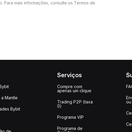
do. Para mais informações, consulte os Termos de
Serviços
S
Bybit
Compre com
FA
apenas um clique
a Mantle
Env
Trading P2P (taxa
ou
0)
ades Bybit
Ce
Programa VIP
Ce
Programa de
ção de