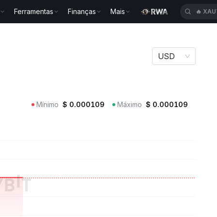
Ferramentas
Finanças
Mais
🔥
XAU
USD
Mínimo
$
0.000109
Máximo
$
0.000109