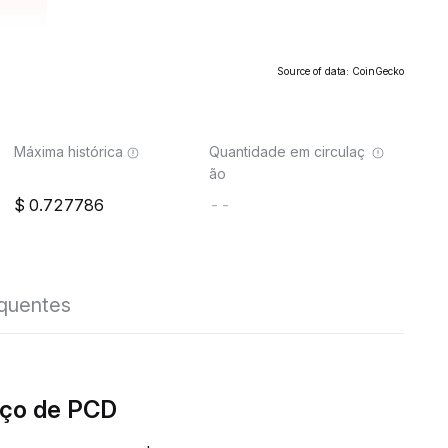
Source of data: CoinGecko
Máxima histórica
Quantidade em circulaç
ão
0.727786
--
equentes
eço de PCD