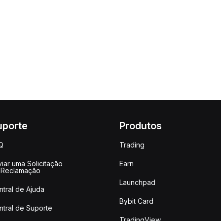
uporte
Produtos
Q
Trading
iar uma Solicitação
Earn
 Reclamação
Launchpad
ntral de Ajuda
Bybit Card
ntral de Suporte
TradingView