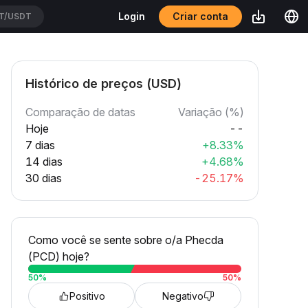
Criar conta
Login
T/USDT
Histórico de preços (USD)
Comparação de datas
Variação (%)
Hoje
--
7 dias
+8.33%
14 dias
+4.68%
30 dias
-25.17%
Como você se sente sobre o/a Phecda
(PCD) hoje?
50
%
50
%
Positivo
Negativo