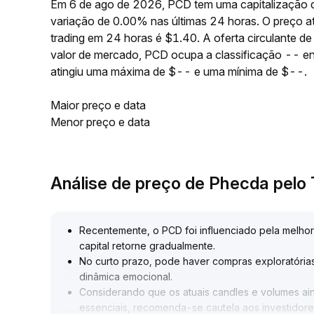
Em 6 de ago de 2026, PCD tem uma capitalização d
variação de 0.00% nas últimas 24 horas. O preço 
trading em 24 horas é $1.40. A oferta circulante
valor de mercado, PCD ocupa a classificação -- en
atingiu uma máxima de $-- e uma mínima de $--.
Maior preço e data
Menor preço e data
Análise de preço de Phecda pel
Recentemente, o PCD foi influenciado pela melho
capital retorne gradualmente
.
No curto prazo, pode haver compras exploratória
dinâmica emocional
.
Considerando que os atuais candles e volumes ain
essenciais, recomenda-se cautela aos investidor