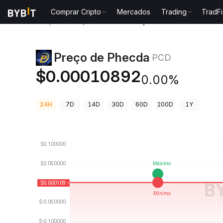
Comprar Cripto
Mercados
Trading
TradFi
Preços de Criptomoedas
Preço de Phecda PCD
Preço de Phecda
PCD
$0.00010892
0.00%
24H
7D
14D
30D
60D
200D
1Y