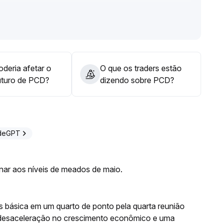
 $X—$Y), acompanhada de aumento de volume antes de
cia e volume, é aconselhável manter postura de espera e
deria afetar o
O que os traders estão
uturo de PCD?
dizendo sobre PCD?
adeGPT
rnar aos níveis de meados de maio.
os básica em um quarto de ponto pela quarta reunião
desaceleração no crescimento econômico e uma