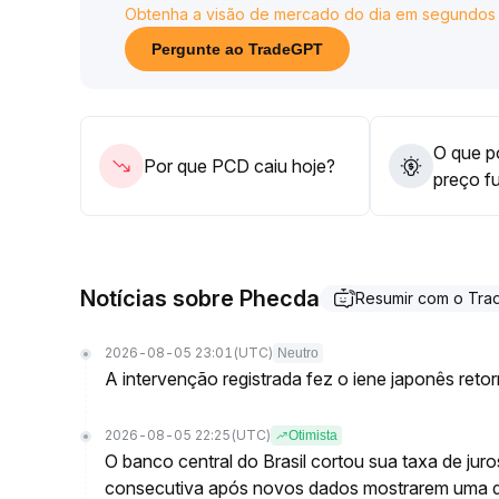
Obtenha a visão de mercado do dia em segundos
de preços para a faixa de topo anterior (como
aumentar posições
.
Pergunte ao TradeGPT
Enquanto não houver ruptura estrutural de tendên
prevenir riscos de correção
.
O que po
Por que PCD caiu hoje?
preço f
Notícias sobre Phecda
Resumir com o Tr
2026-08-05 23:01
(UTC)
Neutro
A intervenção registrada fez o iene japonês reto
2026-08-05 22:25
(UTC)
Otimista
O banco central do Brasil cortou sua taxa de jur
consecutiva após novos dados mostrarem uma 