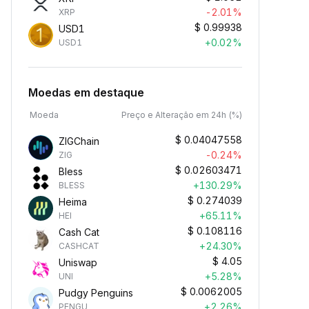
-2.01%
XRP
$
0.99938
USD1
+0.02%
USD1
Moedas em destaque
Moeda
Preço e Alteração em 24h (%)
$
0.04047558
ZIGChain
-0.24%
ZIG
$
0.02603471
Bless
+130.29%
BLESS
$
0.274039
Heima
+65.11%
HEI
$
0.108116
Cash Cat
+24.30%
CASHCAT
$
4.05
Uniswap
+5.28%
UNI
$
0.0062005
Pudgy Penguins
+2.26%
PENGU