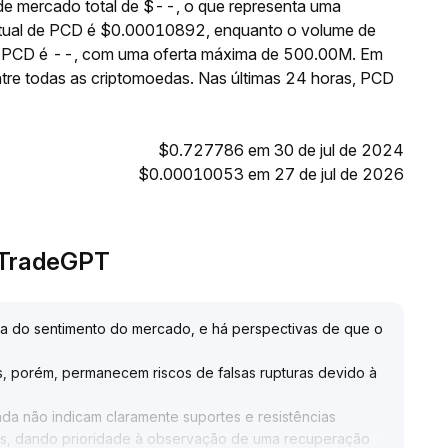
e mercado total de $--, o que representa uma
atual de PCD é $0.00010892, enquanto o volume de
 de PCD é --, com uma oferta máxima de 500.00M. Em
tre todas as criptomoedas. Nas últimas 24 horas, PCD
$0.727786 em 30 de jul de 2024
$0.00010053 em 27 de jul de 2026
o TradeGPT
ra do sentimento do mercado, e há perspectivas de que o
s, porém, permanecem riscos de falsas rupturas devido à
da não indicam claramente suportes e resistências
es, dando prioridade à observação de uma recuperação