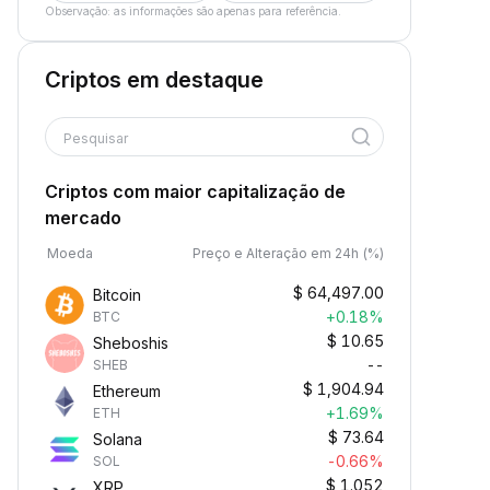
Observação: as informações são apenas para referência.
Criptos em destaque
Pesquisar
Criptos com maior capitalização de
mercado
Moeda
Preço e Alteração em 24h (%)
$
64,497.00
Bitcoin
+0.18%
BTC
$
10.65
Sheboshis
--
SHEB
$
1,904.94
Ethereum
+1.69%
ETH
$
73.64
Solana
-0.66%
SOL
$
1.052
XRP