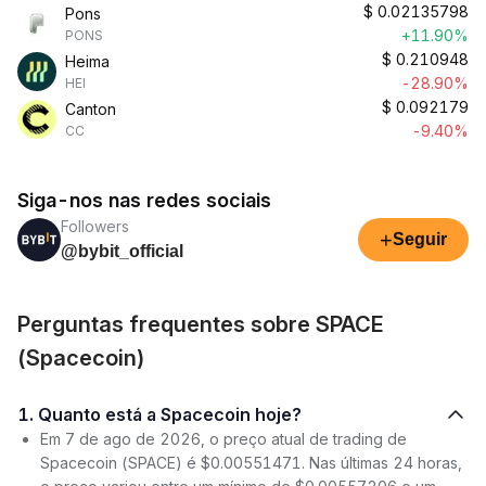
$
0.02135798
Pons
+11.90%
PONS
$
0.210948
Heima
-28.90%
HEI
$
0.092179
Canton
-9.40%
CC
Siga-nos nas redes sociais
Followers
+
Seguir
@bybit_official
Perguntas frequentes sobre SPACE
(Spacecoin)
1. Quanto está a Spacecoin hoje?
Em 7 de ago de 2026, o preço atual de trading de
Spacecoin (SPACE) é $0.00551471. Nas últimas 24 horas,