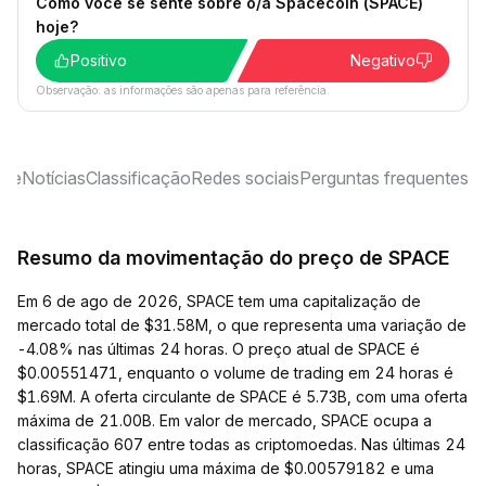
Como você se sente sobre o/a Spacecoin (SPACE)
hoje?
Positivo
Negativo
Observação: as informações são apenas para referência.
ise
Notícias
Classificação
Redes sociais
Perguntas frequentes
Resumo da movimentação do preço de SPACE
Em 6 de ago de 2026, SPACE tem uma capitalização de
mercado total de $31.58M, o que representa uma variação de
-4.08% nas últimas 24 horas. O preço atual de SPACE é
$0.00551471, enquanto o volume de trading em 24 horas é
$1.69M. A oferta circulante de SPACE é 5.73B, com uma oferta
máxima de 21.00B. Em valor de mercado, SPACE ocupa a
classificação 607 entre todas as criptomoedas. Nas últimas 24
horas, SPACE atingiu uma máxima de $0.00579182 e uma