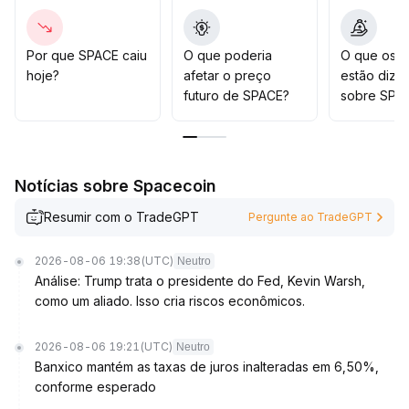
Caso o sentimento de mercado melhore e o preço
ultrapasse 0,00610 de forma convincente, pode-se
considerar participar do movimento de alta
.
Por que SPACE caiu
O que poderia
O que os t
Caso contrário, é melhor adotar uma estratégia
hoje?
afetar o preço
estão dize
defensiva para evitar riscos de queda acentuada
.
futuro de SPACE?
sobre SPA
Notícias sobre Spacecoin
Resumir com o TradeGPT
Pergunte ao TradeGPT
2026-08-06 19:38
(UTC)
Neutro
Análise: Trump trata o presidente do Fed, Kevin Warsh,
como um aliado. Isso cria riscos econômicos.
2026-08-06 19:21
(UTC)
Neutro
Banxico mantém as taxas de juros inalteradas em 6,50%,
conforme esperado