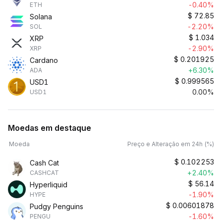
-0.40%
ETH
$
72.85
Solana
-2.20%
SOL
$
1.034
XRP
-2.90%
XRP
$
0.201925
Cardano
+6.30%
ADA
$
0.999565
USD1
0.00%
USD1
Moedas em destaque
Moeda
Preço e Alteração em 24h (%)
$
0.102253
Cash Cat
+2.40%
CASHCAT
$
56.14
Hyperliquid
-1.90%
HYPE
$
0.00601878
Pudgy Penguins
-1.60%
PENGU