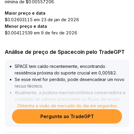
mínima de $0.00557206.
Maior preço e data
$0.02603115 em 23 de jan de 2026
Menor preço e data
$0.00412539 em 9 de fev de 2026
Análise de preço de Spacecoin pelo TradeGPT
SPACE tem caído recentemente, encontrando
resistência próxima do suporte crucial em 0,00582
.
Se esse nível for perdido, pode desencadear um novo
recuo técnico
.
Atualmente, a postura macroeconômica conservadora e
a rotação de setores pressionam os fluxos de novos
investimentos, com instituições demonstrando pouco
Obtenha a visão de mercado do dia em segundos
interesse e o apetite por risco de curto prazo limitado
.
Pergunte ao TradeGPT
Recomenda-se monitorar de perto o volume de
negociação e o feedback de preços na faixa
0,00582-0,00610
.