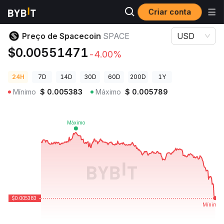
Criar conta
Preços de Criptomoedas
Preço de Spacecoin SPACE
Preço de Spacecoin
SPACE
USD
$0.00551471
-4.00%
24H
7D
14D
30D
60D
200D
1Y
Mínimo
$
0.005383
Máximo
$
0.005789