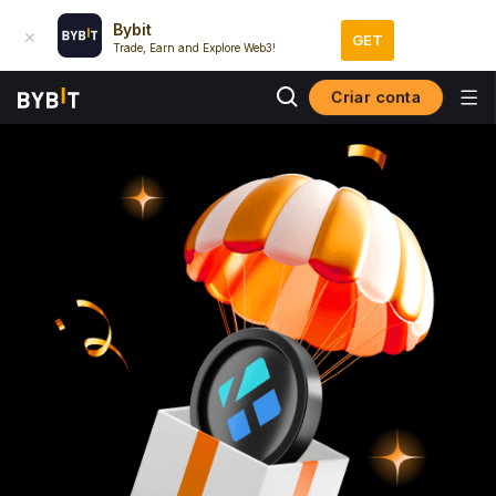
Bybit
GET
Trade, Earn and Explore Web3!
Criar conta