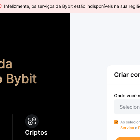
Infelizmente, os serviços da Bybit estão indisponíveis na sua regiã
a 
 Bybit 
Criar co
Onde você 
Selecion
Ao selecio
Serviço
e
P
Criptos