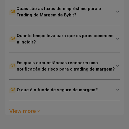
+0.01%
10
X
Quais são as taxas de empréstimo para o
Q
5
Trading de Margem da Bybit?
0.1619
XLM
/
USDC
-0.06%
10
X
Quanto tempo leva para que os juros comecem
Q
6
64,908.5
BTC
/
USDT
a incidir?
+0.87%
10
X
1.0004
USDC
/
USDT
Em quais circunstâncias receberei uma
Q
7
-0.03%
10
X
notificação de risco para o trading de margem?
1,914.91
ETH
/
USDT
O que é o fundo de seguro de margem?
Q
8
+0.64%
10
X
73.79
SOL
/
USDT
View more
+1.60%
10
X
1.0269
XRP
/
USDT