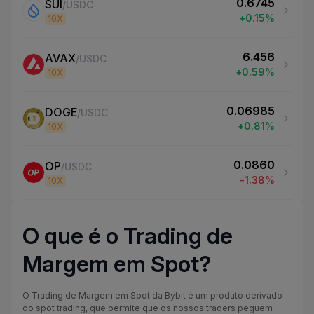
0.6745
SUI
/
USDC
+0.15%
10
X
6.456
AVAX
/
USDC
+0.59%
10
X
0.06985
DOGE
/
USDC
+0.81%
10
X
0.0860
OP
/
USDC
-1.38%
10
X
45.58
LTC
/
USDC
O que é o Trading de
-0.04%
10
X
Margem em Spot?
0.3077
WLD
/
USDC
+1.89%
10
X
O Trading de Margem em Spot da Bybit é um produto derivado
do spot trading, que permite que os nossos traders peguem