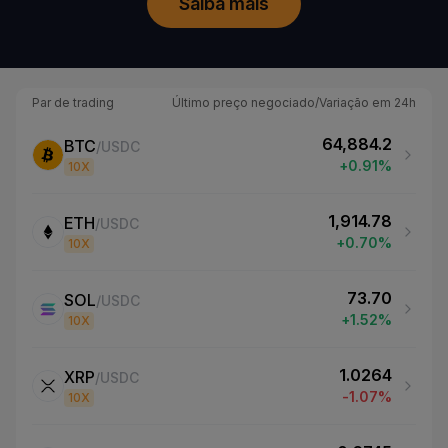
Saiba mais
Par de trading
Último preço negociado/Variação em 24h
64,884.2
BTC
/
USDC
+0.91%
10
X
1,914.78
ETH
/
USDC
+0.70%
10
X
73.70
SOL
/
USDC
+1.52%
10
X
1.0264
XRP
/
USDC
-1.07%
10
X