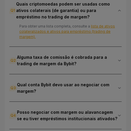
Quais criptomoedas podem ser usadas como
ativos colaterais (de garantia) ou para
Q
1
0.4174
MNT
/
USDC
empréstimo no trading de margem?
+2.03%
5
X
Para obter uma lista completa, consulte a
lista de ativos
colateralizados e ativos para empréstimo (trading de
0.04072
SEI
/
USDC
margem).
-1.38%
5
X
Alguma taxa de comissão é cobrada para a
0.000004633
SHIB
/
USDC
Q
2
trading de margem da Bybit?
-0.47%
5
X
0.02466
STRK
/
USDC
Qual conta Bybit devo usar ao negociar com
-4.23%
5
X
Q
3
margem?
0.3276
TRX
/
USDC
+0.28%
10
X
Posso negociar com margem ou alavancagem
Q
4
se eu tiver empréstimos institucionais ativados?
1.0001
USDE
/
USDC