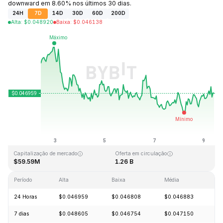
downward em 8.60% nos últimos 30 dias.
24H
7D
14D
30D
60D
200D
Alta
:
$
0.048920
Baixa
:
$
0.046138
Última atualização: 2026-08-09, 09:04 GMT+0
Máxima histórica
Mínima histórica
$2.65
$0.010996
Capitalização de mercado
Oferta em circulação
$59.59M
1.26 B
Período
Alta
Baixa
Média
Va
24 Horas
$0.046959
$0.046808
$0.046883
+
7 dias
$0.048605
$0.046754
$0.047150
-