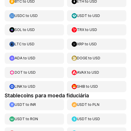
BTC
to
USD
ETH
to
USD
USDC
to
USD
USDT
to
USD
SOL
to
USD
TRX
to
USD
LTC
to
USD
XRP
to
USD
ADA
to
USD
DOGE
to
USD
DOT
to
USD
AVAX
to
USD
LINK
to
USD
SHIB
to
USD
Stablecoins para moeda fiduciária
USDT
to
INR
USDT
to
PLN
USDT
to
RON
USDT
to
USD