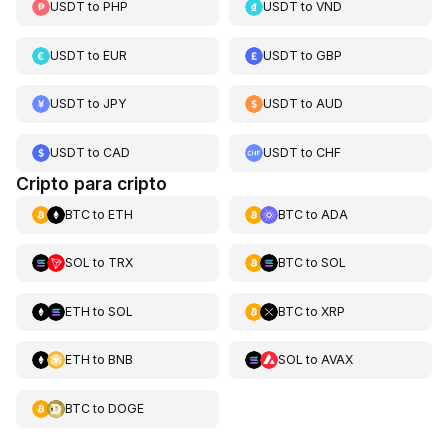
USDT
to
PHP
USDT
to
VND
USDT
to
EUR
USDT
to
GBP
USDT
to
JPY
USDT
to
AUD
USDT
to
CAD
USDT
to
CHF
Cripto para cripto
BTC
to
ETH
BTC
to
ADA
SOL
to
TRX
BTC
to
SOL
ETH
to
SOL
BTC
to
XRP
ETH
to
BNB
SOL
to
AVAX
BTC
to
DOGE