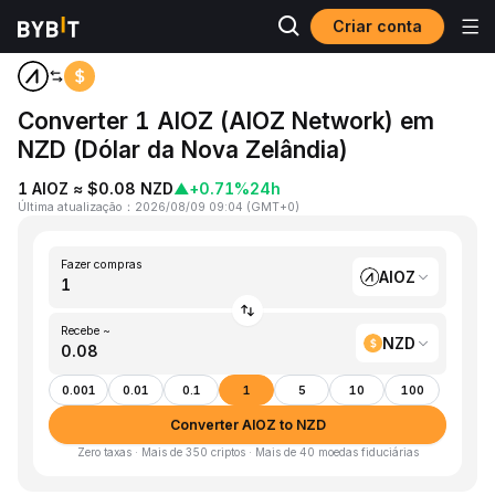
Criar conta
Página inicial
AIOZ to NZD
Converter 1 AIOZ (AIOZ Network) em
NZD (Dólar da Nova Zelândia)
1 AIOZ ≈ $0.08 NZD
▲
+0.71%
24h
Última atualização
：
2026/08/09 09:04
(
GMT+0
)
Fazer compras
AIOZ
Recebe ~
NZD
0.001
0.01
0.1
1
5
10
100
Converter AIOZ to NZD
Zero taxas · Mais de 350 criptos · Mais de 40 moedas fiduciárias