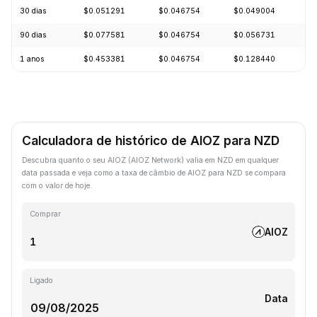
30 dias
$0.051291
$0.046754
$0.049004
-
90 dias
$0.077581
$0.046754
$0.056731
-
1 anos
$0.453381
$0.046754
$0.128440
-
Calculadora de histórico de AIOZ para NZD
Descubra quanto o seu AIOZ (AIOZ Network) valia em NZD em qualquer
data passada e veja como a taxa de câmbio de AIOZ para NZD se compara
com o valor de hoje.
Comprar
AIOZ
Ligado
Data