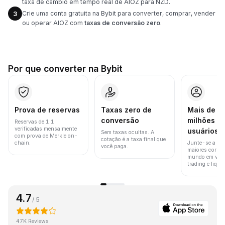
taxa de câmbio em tempo real de AIOZ para NZD.
Crie uma conta gratuita na Bybit para converter, comprar, vender
3
ou operar AIOZ com
taxas de conversão zero
.
Por que converter na Bybit
Prova de reservas
Taxas zero de
Mais de 8
conversão
milhões d
Reservas de 1:1
verificadas mensalmente
usuários
Sem taxas ocultas. A
com prova de Merkle on-
cotação é a taxa final que
chain.
Junte-se a um
você paga.
maiores corret
mundo em vol
trading e liquid
4.7
/ 5
47K Reviews