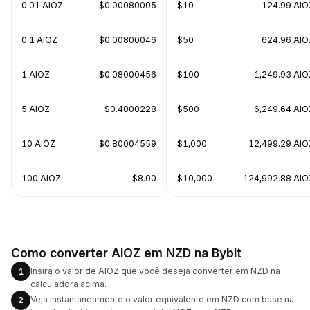
0.01 AIOZ
$0.00080005
$10
124.99 AIO
0.1 AIOZ
$0.00800046
$50
624.96 AIO
1 AIOZ
$0.08000456
$100
1,249.93 AIO
5 AIOZ
$0.4000228
$500
6,249.64 AIO
10 AIOZ
$0.80004559
$1,000
12,499.29 AIO
100 AIOZ
$8.00
$10,000
124,992.88 AIO
Como converter AIOZ em NZD na Bybit
Insira o valor de AIOZ que você deseja converter em NZD na
1
calculadora acima.
Veja instantaneamente o valor equivalente em NZD com base na
2