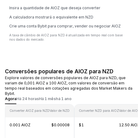
Insira a quantidade de AIOZ que deseja converter
A calculadora mostrará o equivalente em NZD
Crie uma conta Bybit para comprar, vender ou negociar AIOZ
A taxa de câmbio de AIOZ para NZD é atualizada em tempo real com base
nos dados do mercado.
Conversões populares de AIOZ para NZD
Explore valores de conversões populares de AIOZ para NZD, que
variam de 0,001 AIOZ a 100 AIOZ, com valores de conversão em
tempo real baseados em cotações agregadas dos Market Makers da
Bybit.
Agora
Há 24 horas
Há 1 mês
há 1 ano
Converter AIOZ para NZD
Valor de NZD
Converter NZD para AIOZ
Valor de AI
0.001 AIOZ
$0.00008
$1
12.50 AIO