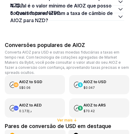
NZD?
4. Qual é o valor mínimo de AIOZ que posso
converter para NZD?
5. Quais fatores afetam a taxa de câmbio de
AIOZ para NZD?
Conversões populares de AIOZ
Converta AIOZ para USD e outras moedas fiduciárias a taxas em
tempo real. Com tecnologia de cotações agregadas de Market
Makers da Bybit, você pode consultar o valor atual do seu AIOZ e
fazer a conversão com confiança, aproveitando taxas precisas e sem
spreads ocultos.
AIOZ
to
SGD
AIOZ
to
USD
S$0.06
$0.047
AIOZ
to
AED
AIOZ
to
ARS
د.إ0.173
$70.42
Ver mais
↓
Pares de conversão de USD em destaque