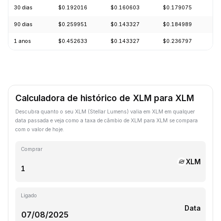
30 dias
$0.192016
$0.160603
$0.179075
-
90 dias
$0.259951
$0.143327
$0.184989
-
1 anos
$0.452633
$0.143327
$0.236797
-
Calculadora de histórico de XLM para XLM
Descubra quanto o seu XLM (Stellar Lumens) valia em XLM em qualquer
data passada e veja como a taxa de câmbio de XLM para XLM se compara
com o valor de hoje.
Comprar
XLM
Ligado
Data