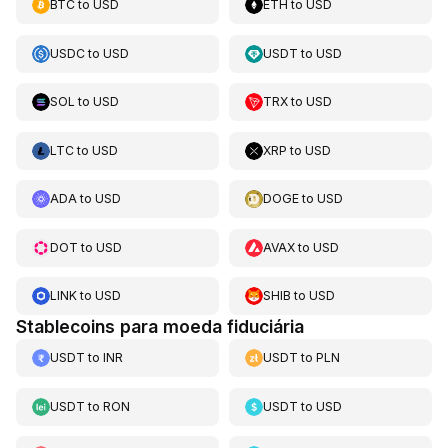
BTC
to
USD
ETH
to
USD
USDC
to
USD
USDT
to
USD
SOL
to
USD
TRX
to
USD
LTC
to
USD
XRP
to
USD
ADA
to
USD
DOGE
to
USD
DOT
to
USD
AVAX
to
USD
LINK
to
USD
SHIB
to
USD
Stablecoins para moeda fiduciária
USDT
to
INR
USDT
to
PLN
USDT
to
RON
USDT
to
USD