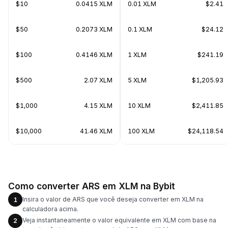
$10
0.0415 XLM
0.01 XLM
$2.41
$50
0.2073 XLM
0.1 XLM
$24.12
$100
0.4146 XLM
1 XLM
$241.19
$500
2.07 XLM
5 XLM
$1,205.93
$1,000
4.15 XLM
10 XLM
$2,411.85
$10,000
41.46 XLM
100 XLM
$24,118.54
Como converter ARS em XLM na Bybit
Insira o valor de ARS que você deseja converter em XLM na
1
calculadora acima.
Veja instantaneamente o valor equivalente em XLM com base na
2