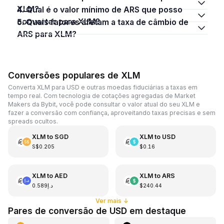
XLM?
4. Qual é o valor mínimo de ARS que posso
converter para XLM?
5. Quais fatores afetam a taxa de câmbio de
ARS para XLM?
Conversões populares de XLM
Converta XLM para USD e outras moedas fiduciárias a taxas em
tempo real. Com tecnologia de cotações agregadas de Market
Makers da Bybit, você pode consultar o valor atual do seu XLM e
fazer a conversão com confiança, aproveitando taxas precisas e sem
spreads ocultos.
XLM
to
SGD
XLM
to
USD
S$0.205
$0.16
XLM
to
AED
XLM
to
ARS
د.إ0.589
$240.44
Ver mais
↓
Pares de conversão de USD em destaque