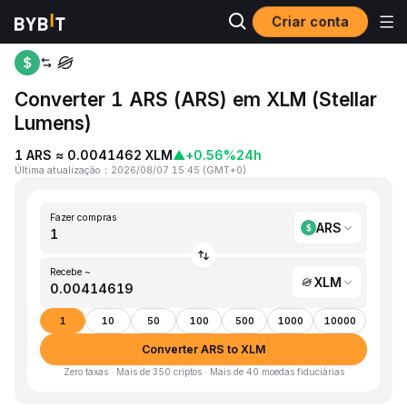
Criar conta
Página inicial
ARS to XLM
Converter 1 ARS (ARS) em XLM (Stellar
Lumens)
1 ARS ≈ 0.0041462 XLM
▲
+0.56%
24h
Última atualização
：
2026/08/07 15:45
(
GMT+0
)
Fazer compras
ARS
Recebe ~
XLM
1
10
50
100
500
1000
10000
Converter ARS to XLM
Zero taxas · Mais de 350 criptos · Mais de 40 moedas fiduciárias