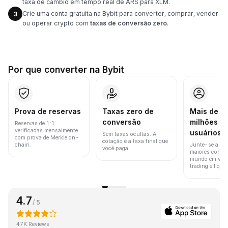
taxa de câmbio em tempo real de ARS para XLM.
Crie uma conta gratuita na Bybit para converter, comprar, vender
3
ou operar crypto com
taxas de conversão zero
.
Por que converter na Bybit
Prova de reservas
Taxas zero de
Mais de 8
conversão
milhões d
Reservas de 1:1
verificadas mensalmente
usuários
Sem taxas ocultas. A
com prova de Merkle on-
cotação é a taxa final que
chain.
Junte-se a um
você paga.
maiores corret
mundo em vol
trading e liquid
4.7
/ 5
47K Reviews