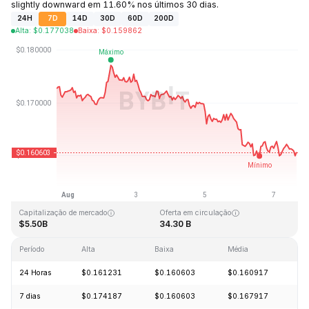
slightly downward em 11.60% nos últimos 30 dias.
24H
7D
14D
30D
60D
200D
Alta
:
$
0.177038
Baixa
:
$
0.159862
Última atualização: 2026-08-07, 15:45 GMT+0
Máxima histórica
Mínima histórica
$0.875563
$0.000476
Capitalização de mercado
Oferta em circulação
$5.50B
34.30 B
Período
Alta
Baixa
Média
Va
24 Horas
$0.161231
$0.160603
$0.160917
-
7 dias
$0.174187
$0.160603
$0.167917
-