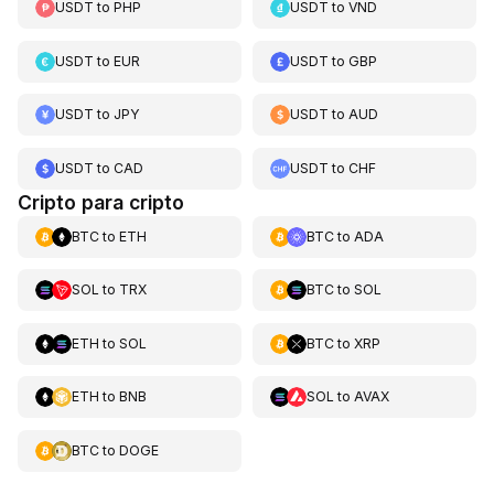
USDT
to
PHP
USDT
to
VND
USDT
to
EUR
USDT
to
GBP
USDT
to
JPY
USDT
to
AUD
USDT
to
CAD
USDT
to
CHF
Cripto para cripto
BTC
to
ETH
BTC
to
ADA
SOL
to
TRX
BTC
to
SOL
ETH
to
SOL
BTC
to
XRP
ETH
to
BNB
SOL
to
AVAX
BTC
to
DOGE