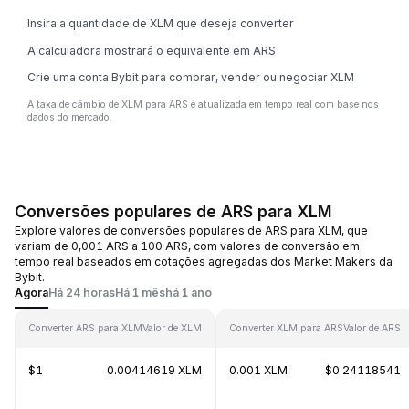
Insira a quantidade de XLM que deseja converter
A calculadora mostrará o equivalente em ARS
Crie uma conta Bybit para comprar, vender ou negociar XLM
A taxa de câmbio de XLM para ARS é atualizada em tempo real com base nos
dados do mercado.
Conversões populares de ARS para XLM
Explore valores de conversões populares de ARS para XLM, que
variam de 0,001 ARS a 100 ARS, com valores de conversão em
tempo real baseados em cotações agregadas dos Market Makers da
Bybit.
Agora
Há 24 horas
Há 1 mês
há 1 ano
Converter ARS para XLM
Valor de XLM
Converter XLM para ARS
Valor de ARS
$1
0.00414619 XLM
0.001 XLM
$0.24118541