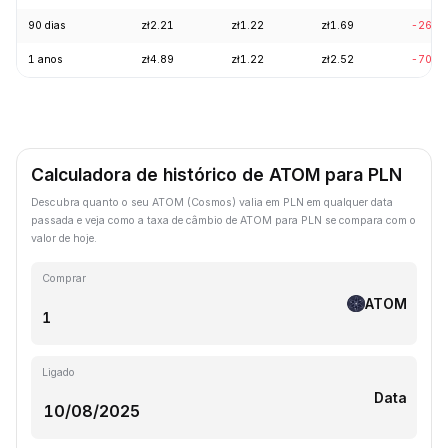
90 dias
zł2.21
zł1.22
zł1.69
-26.1
1 anos
zł4.89
zł1.22
zł2.52
-70.6
Calculadora de histórico de ATOM para PLN
Descubra quanto o seu ATOM (Cosmos) valia em PLN em qualquer data
passada e veja como a taxa de câmbio de ATOM para PLN se compara com o
valor de hoje.
Comprar
ATOM
Ligado
Data