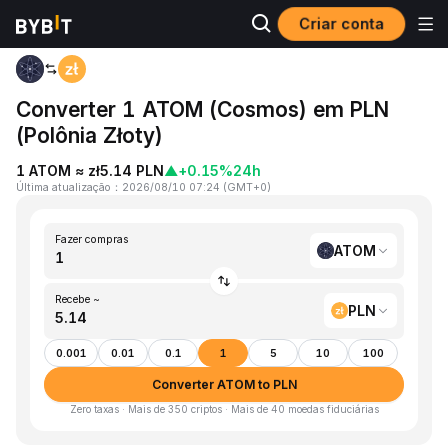
Criar conta
Página inicial
ATOM to PLN
Converter 1 ATOM (Cosmos) em PLN
(Polônia Złoty)
1 ATOM ≈ zł5.14 PLN
▲
+0.15%
24h
Última atualização
：
2026/08/10 07:24
(
GMT+0
)
Fazer compras
ATOM
Recebe ~
PLN
0.001
0.01
0.1
1
5
10
100
Converter ATOM to PLN
Zero taxas · Mais de 350 criptos · Mais de 40 moedas fiduciárias