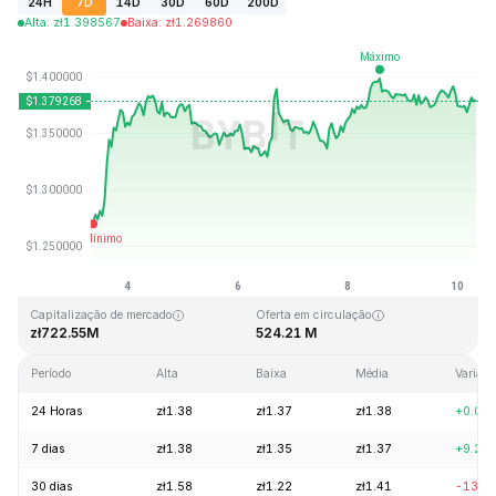
24H
7D
14D
30D
60D
200D
Alta
:
zł
1.398567
Baixa
:
zł
1.269860
Última atualização: 2026-08-10, 07:24 GMT+0
Máxima histórica
Mínima histórica
zł43.84
zł1.16
Capitalização de mercado
Oferta em circulação
zł722.55M
524.21 M
Período
Alta
Baixa
Média
Variaç
24 Horas
zł1.38
zł1.37
zł1.38
+0.07
7 dias
zł1.38
zł1.35
zł1.37
+9.20
30 dias
zł1.58
zł1.22
zł1.41
-13.1