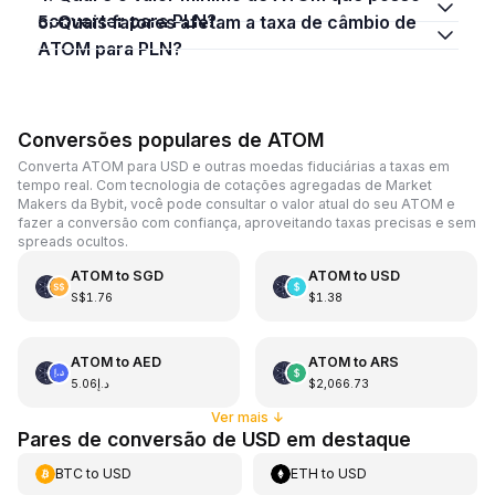
converter para PLN?
5. Quais fatores afetam a taxa de câmbio de
ATOM para PLN?
Conversões populares de ATOM
Converta ATOM para USD e outras moedas fiduciárias a taxas em
tempo real. Com tecnologia de cotações agregadas de Market
Makers da Bybit, você pode consultar o valor atual do seu ATOM e
fazer a conversão com confiança, aproveitando taxas precisas e sem
spreads ocultos.
ATOM
to
SGD
ATOM
to
USD
S$1.76
$1.38
ATOM
to
AED
ATOM
to
ARS
د.إ5.06
$2,066.73
Ver mais
↓
Pares de conversão de USD em destaque
BTC
to
USD
ETH
to
USD