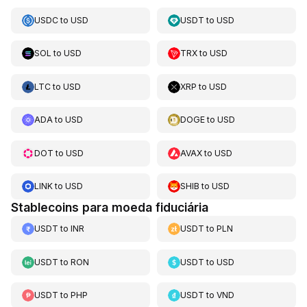
USDC
to
USD
USDT
to
USD
SOL
to
USD
TRX
to
USD
LTC
to
USD
XRP
to
USD
ADA
to
USD
DOGE
to
USD
DOT
to
USD
AVAX
to
USD
LINK
to
USD
SHIB
to
USD
Stablecoins para moeda fiduciária
USDT
to
INR
USDT
to
PLN
USDT
to
RON
USDT
to
USD
USDT
to
PHP
USDT
to
VND