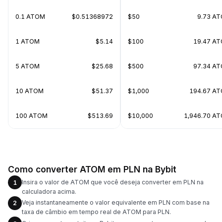
0.1 ATOM
$0.51368972
$50
9.73 A
1 ATOM
$5.14
$100
19.47 A
5 ATOM
$25.68
$500
97.34 A
10 ATOM
$51.37
$1,000
194.67 A
100 ATOM
$513.69
$10,000
1,946.70 A
Como converter ATOM em PLN na Bybit
Insira o valor de ATOM que você deseja converter em PLN na
1
calculadora acima.
Veja instantaneamente o valor equivalente em PLN com base na
2
taxa de câmbio em tempo real de ATOM para PLN.