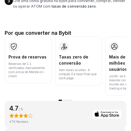
Crie uma conta gratuita na Bybit para converter, comprar, vender
3
ou operar ATOM com
taxas de conversão zero
.
Por que converter na Bybit
Prova de reservas
Taxas zero de
Mais de 8
conversão
milhões d
Reservas de 1:1
verificadas mensalmente
usuários
Sem taxas ocultas. A
com prova de Merkle on-
cotação é a taxa final que
chain.
Junte-se a um
você paga.
maiores corret
mundo em vol
trading e liquid
4.7
/ 5
47K Reviews