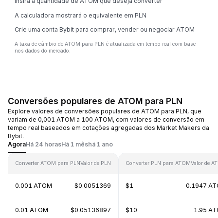
Insira a quantidade de ATOM que deseja converter
A calculadora mostrará o equivalente em PLN
Crie uma conta Bybit para comprar, vender ou negociar ATOM
A taxa de câmbio de ATOM para PLN é atualizada em tempo real com base
nos dados do mercado.
Conversões populares de ATOM para PLN
Explore valores de conversões populares de ATOM para PLN, que
variam de 0,001 ATOM a 100 ATOM, com valores de conversão em
tempo real baseados em cotações agregadas dos Market Makers da
Bybit.
Agora
Há 24 horas
Há 1 mês
há 1 ano
Converter ATOM para PLN
Valor de PLN
Converter PLN para ATOM
Valor de 
0.001 ATOM
$0.0051369
$1
0.1947 A
0.01 ATOM
$0.05136897
$10
1.95 A