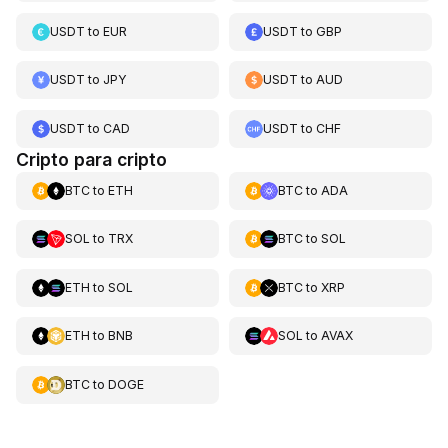
USDT
to
EUR
USDT
to
GBP
USDT
to
JPY
USDT
to
AUD
USDT
to
CAD
USDT
to
CHF
Cripto para cripto
BTC
to
ETH
BTC
to
ADA
SOL
to
TRX
BTC
to
SOL
ETH
to
SOL
BTC
to
XRP
ETH
to
BNB
SOL
to
AVAX
BTC
to
DOGE