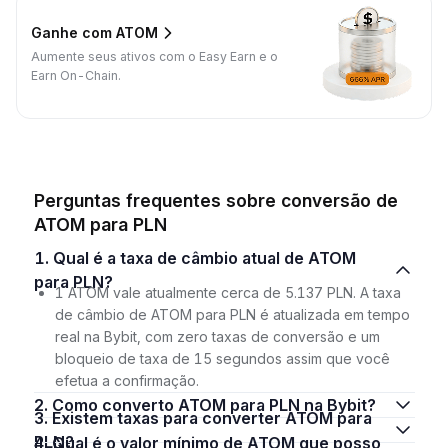
Ganhe com ATOM
Aumente seus ativos com o Easy Earn e o
Earn On-Chain.
Perguntas frequentes sobre conversão de
ATOM para PLN
1. Qual é a taxa de câmbio atual de ATOM
para PLN?
1 ATOM vale atualmente cerca de 5.137 PLN. A taxa
de câmbio de ATOM para PLN é atualizada em tempo
real na Bybit, com zero taxas de conversão e um
bloqueio de taxa de 15 segundos assim que você
efetua a confirmação.
2. Como converto ATOM para PLN na Bybit?
3. Existem taxas para converter ATOM para
PLN?
4. Qual é o valor mínimo de ATOM que posso