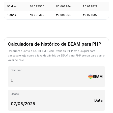
90 dias
₱0.025510
₱0.006964
₱0.012829
-
1 anos
₱0.051362
₱0.006964
₱0.024697
-
Calculadora de histórico de BEAM para PHP
Descubra quanto o seu BEAM (Beam) valia em PHP em qualquer data
passada e veja como a taxa de câmbio de BEAM para PHP se compara com o
valor de hoje.
Comprar
BEAM
Ligado
Data