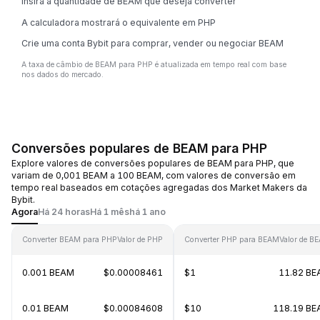
Insira a quantidade de BEAM que deseja converter
A calculadora mostrará o equivalente em PHP
Crie uma conta Bybit para comprar, vender ou negociar BEAM
A taxa de câmbio de BEAM para PHP é atualizada em tempo real com base
nos dados do mercado.
Conversões populares de BEAM para PHP
Explore valores de conversões populares de BEAM para PHP, que
variam de 0,001 BEAM a 100 BEAM, com valores de conversão em
tempo real baseados em cotações agregadas dos Market Makers da
Bybit.
Agora
Há 24 horas
Há 1 mês
há 1 ano
Converter BEAM para PHP
Valor de PHP
Converter PHP para BEAM
Valor de B
0.001 BEAM
$0.00008461
$1
11.82 B
0.01 BEAM
$0.00084608
$10
118.19 B