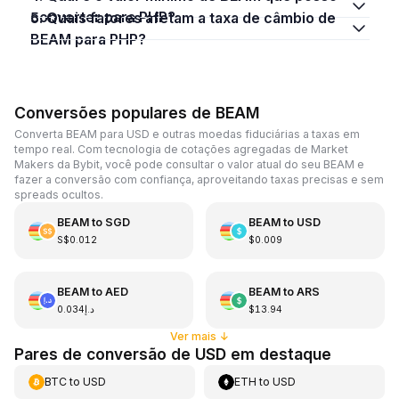
converter para PHP?
5. Quais fatores afetam a taxa de câmbio de
BEAM para PHP?
Conversões populares de BEAM
Converta BEAM para USD e outras moedas fiduciárias a taxas em
tempo real. Com tecnologia de cotações agregadas de Market
Makers da Bybit, você pode consultar o valor atual do seu BEAM e
fazer a conversão com confiança, aproveitando taxas precisas e sem
spreads ocultos.
BEAM
to
SGD
BEAM
to
USD
S$0.012
$0.009
BEAM
to
AED
BEAM
to
ARS
د.إ0.034
$13.94
Ver mais
↓
Pares de conversão de USD em destaque
BTC
to
USD
ETH
to
USD