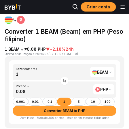
Criar conta
Página inicial
BEAM to PHP
Converter 1 BEAM (Beam) em PHP (Peso
filipino)
1 BEAM ≈ ₱0.08 PHP
▼
-2.18%
24h
Última atualização
：
2026/08/07 10:07
(
GMT+0
)
Fazer compras
BEAM
Recebe ~
PHP
0.001
0.01
0.1
1
5
10
100
Converter BEAM to PHP
Zero taxas · Mais de 350 criptos · Mais de 40 moedas fiduciárias