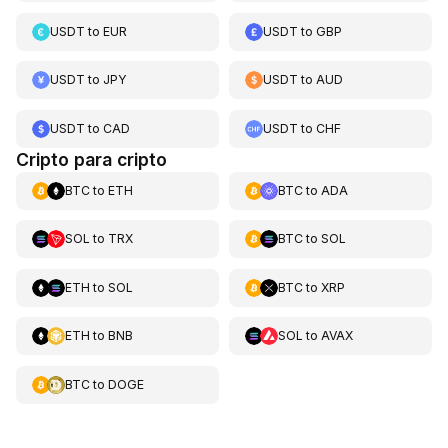
USDT
to
EUR
USDT
to
GBP
USDT
to
JPY
USDT
to
AUD
USDT
to
CAD
USDT
to
CHF
Cripto para cripto
BTC
to
ETH
BTC
to
ADA
SOL
to
TRX
BTC
to
SOL
ETH
to
SOL
BTC
to
XRP
ETH
to
BNB
SOL
to
AVAX
BTC
to
DOGE