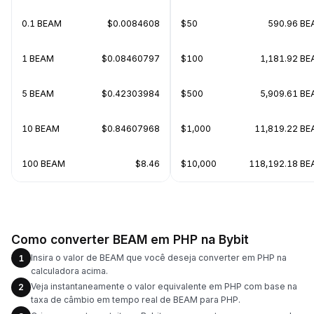
0.1 BEAM
$0.0084608
$50
590.96 B
1 BEAM
$0.08460797
$100
1,181.92 B
5 BEAM
$0.42303984
$500
5,909.61 B
10 BEAM
$0.84607968
$1,000
11,819.22 B
100 BEAM
$8.46
$10,000
118,192.18 B
Como converter BEAM em PHP na Bybit
Insira o valor de BEAM que você deseja converter em PHP na
1
calculadora acima.
Veja instantaneamente o valor equivalente em PHP com base na
2
taxa de câmbio em tempo real de BEAM para PHP.