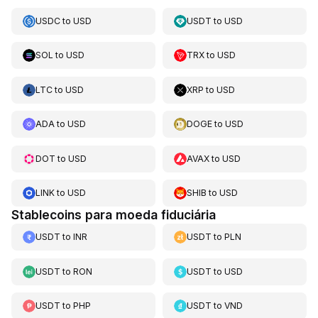
USDC
to
USD
USDT
to
USD
SOL
to
USD
TRX
to
USD
LTC
to
USD
XRP
to
USD
ADA
to
USD
DOGE
to
USD
DOT
to
USD
AVAX
to
USD
LINK
to
USD
SHIB
to
USD
Stablecoins para moeda fiduciária
USDT
to
INR
USDT
to
PLN
USDT
to
RON
USDT
to
USD
USDT
to
PHP
USDT
to
VND