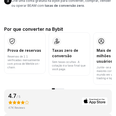
Crie uma conta gratuita na Bybit para converter, comprar, vender
3
ou operar BEAM com
taxas de conversão zero
.
Por que converter na Bybit
Prova de reservas
Taxas zero de
Mais de 8
conversão
milhões d
Reservas de 1:1
verificadas mensalmente
usuários
Sem taxas ocultas. A
com prova de Merkle on-
cotação é a taxa final que
chain.
Junte-se a um
você paga.
maiores corret
mundo em vol
trading e liquid
4.7
/ 5
47K Reviews