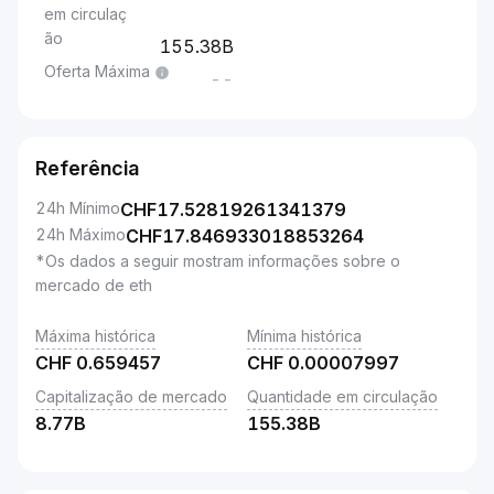
em circulaç
ão
155.38B
Oferta Máxima
--
Referência
24h Mínimo
CHF
17.52819261341379
24h Máximo
CHF
17.846933018853264
*Os dados a seguir mostram informações sobre o
mercado de eth
Máxima histórica
Mínima histórica
CHF
0.659457
CHF
0.00007997
Capitalização de mercado
Quantidade em circulação
8.77B
155.38B