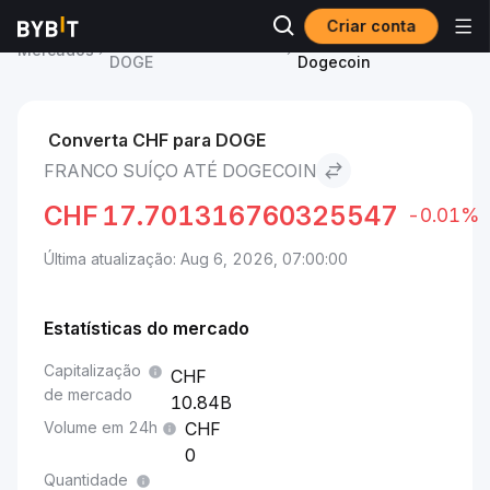
Criar conta
Preço de Dogecoin
Franco suíço to
Mercados
DOGE
Dogecoin
Converta CHF para DOGE
FRANCO SUÍÇO ATÉ DOGECOIN
CHF
17.701316760325547
-0.01%
Última atualização: Aug 6, 2026, 07:00:00
Estatísticas do mercado
Capitalização
de mercado
10.84B
Volume em 24h
0
Quantidade