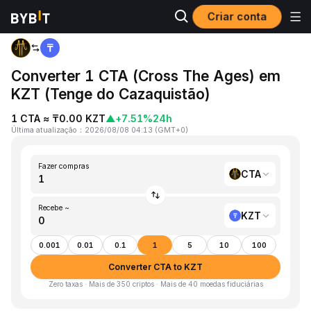
Criar conta
Página inicial
CTA to KZT
Converter 1 CTA (Cross The Ages) em
KZT (Tenge do Cazaquistão)
1 CTA ≈ ₸0.00 KZT
▲
+7.51%
24h
Última atualização
：
2026/08/08 04:13
(
GMT+0
)
Fazer compras
CTA
Recebe ~
KZT
0.001
0.01
0.1
1
5
10
100
Converter CTA to KZT
Zero taxas · Mais de 350 criptos · Mais de 40 moedas fiduciárias