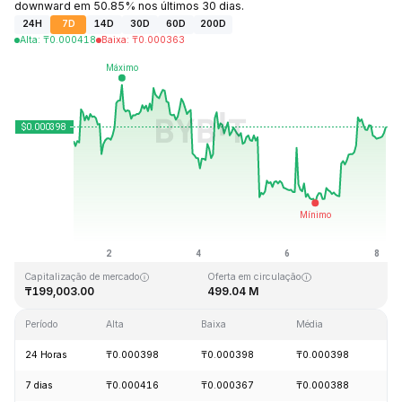
downward em 50.85% nos últimos 30 dias.
24H
7D
14D
30D
60D
200D
Alta
:
₸
0.000418
Baixa
:
₸
0.000363
Última atualização: 2026-08-08, 04:13 GMT+0
Máxima histórica
Mínima histórica
₸0.462556
₸0.000336
Capitalização de mercado
Oferta em circulação
₸199,003.00
499.04 M
Período
Alta
Baixa
Média
Va
24 Horas
₸0.000398
₸0.000398
₸0.000398
+
7 dias
₸0.000416
₸0.000367
₸0.000388
+