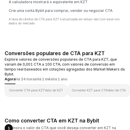
A calculadora mostrará o equivalente em KZT
Crie uma conta Bybit para comprar, vender ou negociar CTA
A taxa de câmbio de CTA para KZT é atualizada em tempo real com base nos
dados do mercado.
Conversões populares de CTA para KZT
Explore valores de conversões populares de CTA para KZT, que
variam de 0,001 CTA a 100 CTA, com valores de conversão em
tempo real baseados em cotações agregadas dos Market Makers da
Bybit.
Agora
Há 24 horas
Há 1 mês
há 1 ano
Converter CTA para KZT
Valor de KZT
Converter KZT para CTA
Valor de CTA
Como converter CTA em KZT na Bybit
Insira o valor de CTA que você deseja converter em KZT na
1