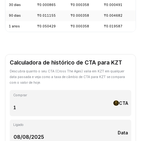
30 dias
₸0.000865
₸0.000358
₸0.000491
-
90 dias
₸0.011155
₸0.000358
₸0.004682
-
1 anos
₸0.050429
₸0.000358
₸0.019587
-
Calculadora de histórico de CTA para KZT
Descubra quanto o seu CTA (Cross The Ages) valia em KZT em qualquer
data passada e veja como a taxa de câmbio de CTA para KZT se compara
com o valor de hoje.
Comprar
CTA
Ligado
Data