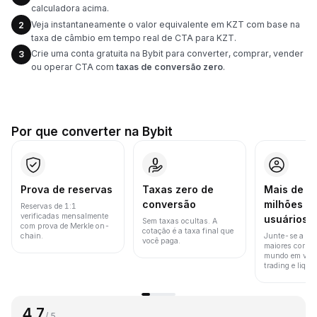
calculadora acima.
Veja instantaneamente o valor equivalente em KZT com base na
2
taxa de câmbio em tempo real de CTA para KZT.
Crie uma conta gratuita na Bybit para converter, comprar, vender
3
ou operar CTA com
taxas de conversão zero
.
Por que converter na Bybit
Prova de reservas
Taxas zero de
Mais de 8
conversão
milhões d
Reservas de 1:1
verificadas mensalmente
usuários
Sem taxas ocultas. A
com prova de Merkle on-
cotação é a taxa final que
chain.
Junte-se a um
você paga.
maiores corret
mundo em vol
trading e liquid
4.7
/ 5