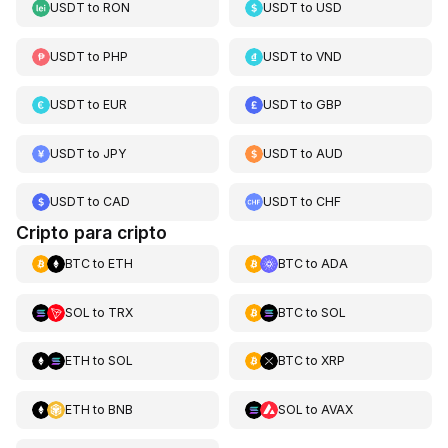
USDT
to
RON
USDT
to
USD
USDT
to
PHP
USDT
to
VND
USDT
to
EUR
USDT
to
GBP
USDT
to
JPY
USDT
to
AUD
USDT
to
CAD
USDT
to
CHF
Cripto para cripto
BTC
to
ETH
BTC
to
ADA
SOL
to
TRX
BTC
to
SOL
ETH
to
SOL
BTC
to
XRP
ETH
to
BNB
SOL
to
AVAX