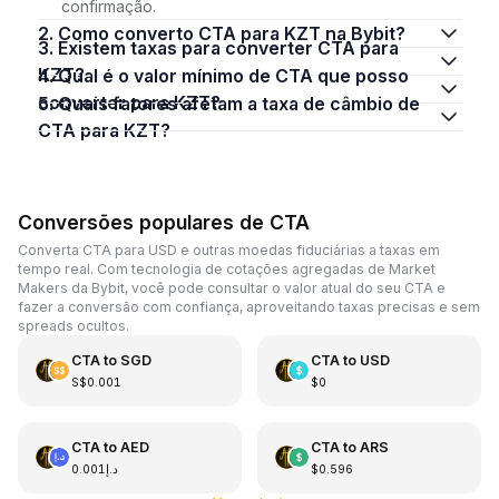
confirmação.
2. Como converto CTA para KZT na Bybit?
3. Existem taxas para converter CTA para
KZT?
4. Qual é o valor mínimo de CTA que posso
converter para KZT?
5. Quais fatores afetam a taxa de câmbio de
CTA para KZT?
Conversões populares de CTA
Converta CTA para USD e outras moedas fiduciárias a taxas em
tempo real. Com tecnologia de cotações agregadas de Market
Makers da Bybit, você pode consultar o valor atual do seu CTA e
fazer a conversão com confiança, aproveitando taxas precisas e sem
spreads ocultos.
CTA
to
SGD
CTA
to
USD
S$0.001
$0
CTA
to
AED
CTA
to
ARS
د.إ0.001
$0.596