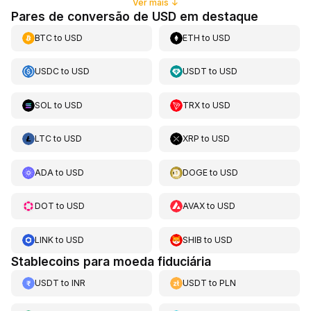
Ver mais
↓
Pares de conversão de USD em destaque
BTC
to
USD
ETH
to
USD
USDC
to
USD
USDT
to
USD
SOL
to
USD
TRX
to
USD
LTC
to
USD
XRP
to
USD
ADA
to
USD
DOGE
to
USD
DOT
to
USD
AVAX
to
USD
LINK
to
USD
SHIB
to
USD
Stablecoins para moeda fiduciária
USDT
to
INR
USDT
to
PLN