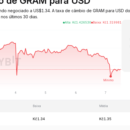
bio de GRAM para USD
 sendo negociado a US$1.34. A taxa de câmbio de GRAM para USD d
os últimos 30 dias.
Alta
:
Kč
1.426530
Baixa
:
Kč
1.319981
Baixa
Média
Kč1.34
Kč1.35