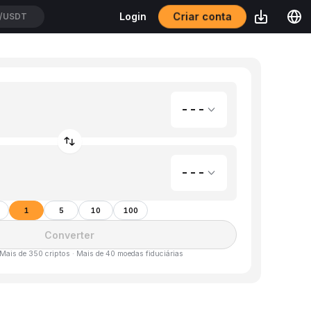
Criar conta
Login
/USDT
---
---
1
5
10
100
Converter
 Mais de 350 criptos · Mais de 40 moedas fiduciárias