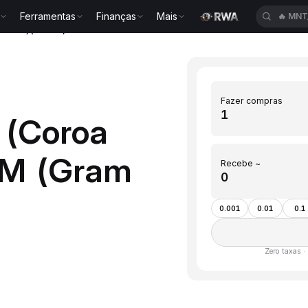
Ferramentas
Finanças
Mais
🔥
MNT
oncoin)(GRAM)
Fazer compras
 (Coroa
AM (Gram
Recebe ~
0.001
0.01
0.1
Zero taxas ·