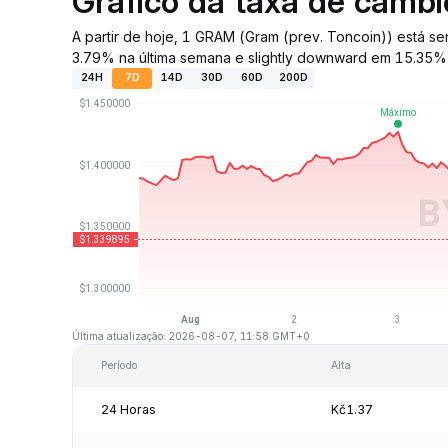
Gráfico da taxa de câm
A partir de hoje, 1 GRAM (Gram (prev. Toncoin)) está
3.79% na última semana e slightly downward em 15.35% n
24H
7D
14D
30D
60D
200D
Última atualização: 2026-08-07, 11:58 GMT+0
Período
Alta
24 Horas
Kč1.37