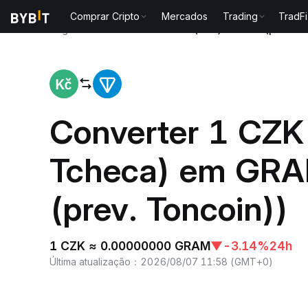
Comprar Cripto
Mercados
Trading
TradFi
Página inicial
Coroa Tcheca(CZK) to Gram (prev. T
Converter 1 CZK
Tcheca) em GR
(prev. Toncoin))
1 CZK ≈ 0.00000000 GRAM
▼
-3.14%
24h
Última atualização
：
2026/08/07 11:58
(
GMT+0
)