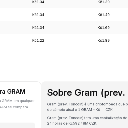
Kč1.34
Kč1.39
Kč1.34
Kč1.49
Kč1.34
Kč1.69
Kč1.22
Kč1.89
Sobre Gram (prev.
para GRAM
em GRAM em qualquer
Gram (prev. Toncoin) é uma criptomoeda que p
GRAM se compara
de câmbio atual é 1 GRAM = Kč-- CZK.
Gram (prev. Toncoin) tem uma capitalização 
24 horas de Kč592.48M CZK.