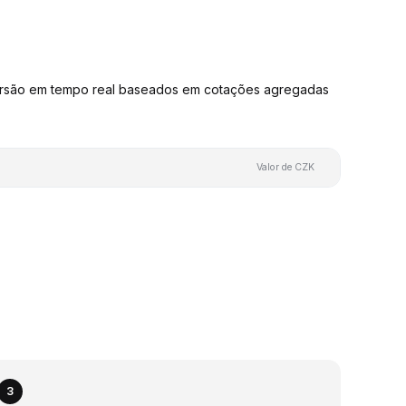
ersão em tempo real baseados em cotações agregadas
Valor de CZK
3