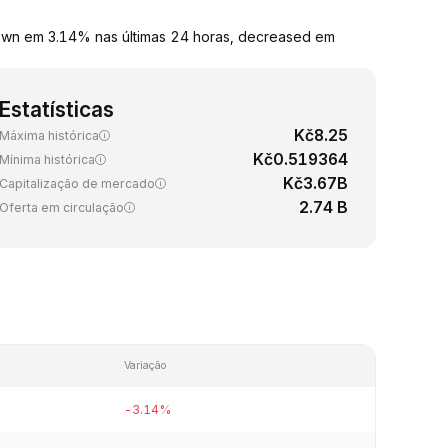
own em 3.14% nas últimas 24 horas, decreased em
Estatísticas
Kč8.25
Máxima histórica
Kč0.519364
Mínima histórica
Kč3.67B
Capitalização de mercado
2.74 B
Oferta em circulação
Variação
-3.14%