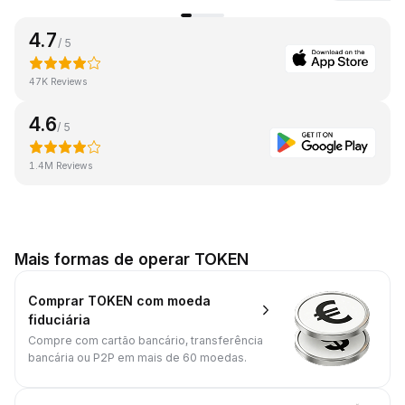
4.7
/ 5
47K Reviews
4.6
/ 5
1.4M Reviews
Mais formas de operar TOKEN
Comprar TOKEN com moeda
fiduciária
Compre com cartão bancário, transferência
bancária ou P2P em mais de 60 moedas.