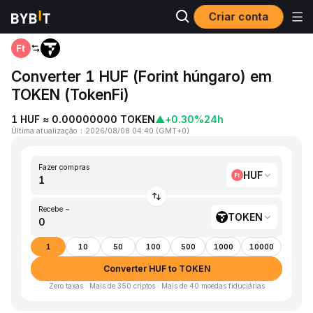
Criar conta
Página inicial
HUF to TOKEN
Converter 1 HUF (Forint húngaro) em
TOKEN (TokenFi)
1 HUF ≈ 0.00000000 TOKEN
▲
+0.30%
24h
Última atualização
：
2026/08/08 04:40
(
GMT+0
)
Fazer compras
HUF
Recebe ~
TOKEN
1
10
50
100
500
1000
10000
Converter HUF to TOKEN
Zero taxas · Mais de 350 criptos · Mais de 40 moedas fiduciárias