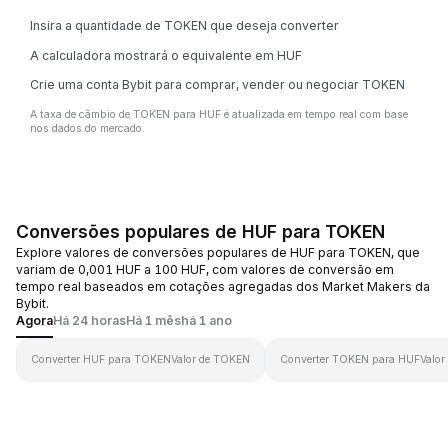
Insira a quantidade de TOKEN que deseja converter
A calculadora mostrará o equivalente em HUF
Crie uma conta Bybit para comprar, vender ou negociar TOKEN
A taxa de câmbio de TOKEN para HUF é atualizada em tempo real com base
nos dados do mercado.
Conversões populares de HUF para TOKEN
Explore valores de conversões populares de HUF para TOKEN, que
variam de 0,001 HUF a 100 HUF, com valores de conversão em
tempo real baseados em cotações agregadas dos Market Makers da
Bybit.
Agora
Há 24 horas
Há 1 mês
há 1 ano
Converter HUF para TOKEN
Valor de TOKEN
Converter TOKEN para HUF
Valor