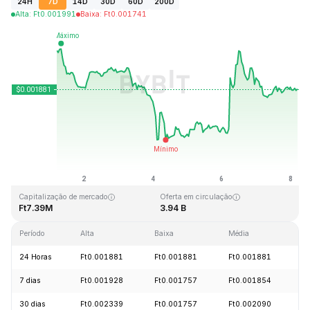
24H
7D
14D
30D
60D
200D
Alta
:
Ft
0.001991
Baixa
:
Ft
0.001741
Última atualização: 2026-08-08, 04:40 GMT+0
Máxima histórica
Mínima histórica
Ft0.243269
Ft0.000050
Capitalização de mercado
Oferta em circulação
Ft7.39M
3.94 B
Período
Alta
Baixa
Média
V
24 Horas
Ft0.001881
Ft0.001881
Ft0.001881
+
7 dias
Ft0.001928
Ft0.001757
Ft0.001854
-
30 dias
Ft0.002339
Ft0.001757
Ft0.002090
-