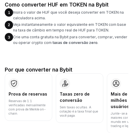
Como converter HUF em TOKEN na Bybit
Insira o valor de HUF que você deseja converter em TOKEN na
1
calculadora acima.
Veja instantaneamente o valor equivalente em TOKEN com base
2
na taxa de câmbio em tempo real de HUF para TOKEN.
Crie uma conta gratuita na Bybit para converter, comprar, vender
3
ou operar crypto com
taxas de conversão zero
.
Por que converter na Bybit
Prova de reservas
Taxas zero de
Mais de 8
conversão
milhões d
Reservas de 1:1
verificadas mensalmente
usuários
Sem taxas ocultas. A
com prova de Merkle on-
cotação é a taxa final que
chain.
Junte-se a um
você paga.
maiores corret
mundo em vol
trading e liquid