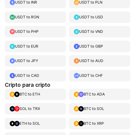
USDT
to
INR
USDT
to
PLN
USDT
to
RON
USDT
to
USD
USDT
to
PHP
USDT
to
VND
USDT
to
EUR
USDT
to
GBP
USDT
to
JPY
USDT
to
AUD
USDT
to
CAD
USDT
to
CHF
Cripto para cripto
BTC
to
ETH
BTC
to
ADA
SOL
to
TRX
BTC
to
SOL
ETH
to
SOL
BTC
to
XRP