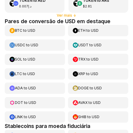
TOKEN
to
AED
TOKEN
to
ARS
د.إ0.007
$2.81
Ver mais
↓
Pares de conversão de USD em destaque
BTC
to
USD
ETH
to
USD
USDC
to
USD
USDT
to
USD
SOL
to
USD
TRX
to
USD
LTC
to
USD
XRP
to
USD
ADA
to
USD
DOGE
to
USD
DOT
to
USD
AVAX
to
USD
LINK
to
USD
SHIB
to
USD
Stablecoins para moeda fiduciária