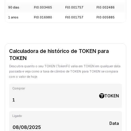
90 dias
Ft0.003465
Ft0.001757
Ft0.002486
-
1 anos
Ft0.016980
Ft0.001757
Ft0.005885
-
Calculadora de histórico de TOKEN para
TOKEN
Descubra quanto o seu TOKEN (TokenFi) valia em TOKEN em qualquer data
passada e veja como a taxa de câmbio de TOKEN para TOKEN se compara
com o valor de hoje.
Comprar
TOKEN
Ligado
Data