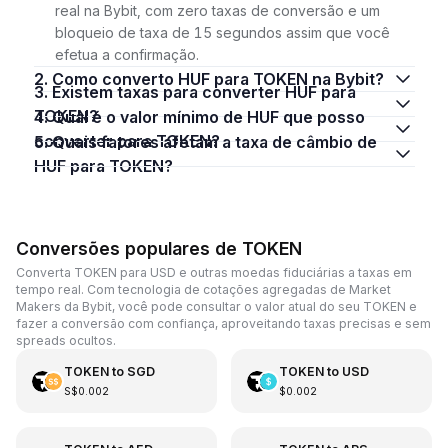
real na Bybit, com zero taxas de conversão e um
bloqueio de taxa de 15 segundos assim que você
efetua a confirmação.
2. Como converto HUF para TOKEN na Bybit?
3. Existem taxas para converter HUF para
TOKEN?
4. Qual é o valor mínimo de HUF que posso
converter para TOKEN?
5. Quais fatores afetam a taxa de câmbio de
HUF para TOKEN?
Conversões populares de TOKEN
Converta TOKEN para USD e outras moedas fiduciárias a taxas em
tempo real. Com tecnologia de cotações agregadas de Market
Makers da Bybit, você pode consultar o valor atual do seu TOKEN e
fazer a conversão com confiança, aproveitando taxas precisas e sem
spreads ocultos.
TOKEN
to
SGD
TOKEN
to
USD
S$0.002
$0.002