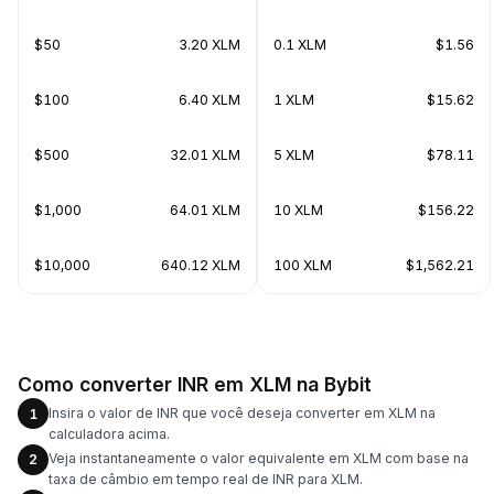
$50
3.20 XLM
0.1 XLM
$1.56
$100
6.40 XLM
1 XLM
$15.62
$500
32.01 XLM
5 XLM
$78.11
$1,000
64.01 XLM
10 XLM
$156.22
$10,000
640.12 XLM
100 XLM
$1,562.21
Como converter INR em XLM na Bybit
Insira o valor de INR que você deseja converter em XLM na
1
calculadora acima.
Veja instantaneamente o valor equivalente em XLM com base na
2
taxa de câmbio em tempo real de INR para XLM.