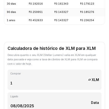
30 dias
₹0.192016
₹0.161343
₹0.179123
-
90 dias
₹0.259951
₹0.143327
₹0.185276
-
1 anos
₹0.452633
₹0.143327
₹0.236254
-
Calculadora de histórico de XLM para XLM
Descubra quanto o seu XLM (Stellar Lumens) valia em XLM em qualquer
data passada e veja como a taxa de câmbio de XLM para XLM se compara
com o valor de hoje.
Comprar
XLM
Ligado
Data