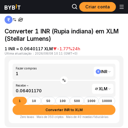
Criar conta
Página inicial
INR to XLM
Converter 1 INR (Rupia indiana) em XLM
(Stellar Lumens)
1 INR ≈ 0.0640117 XLM
▼
-1.77%
24h
Última atualização
：
2026/08/08 10:11
(
GMT+0
)
Fazer compras
INR
Recebe ~
XLM
1
10
50
100
500
1000
10000
Converter INR to XLM
Zero taxas · Mais de 350 criptos · Mais de 40 moedas fiduciárias