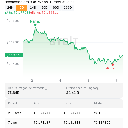
downward em 9.49% nos últimos 30 dias.
24H
7D
14D
30D
60D
200D
Alta
:
₹
0.177038
Baixa
:
₹
0.159511
Última atualização: 2026-08-08, 10:11 GMT+0
Máxima histórica
Mínima histórica
₹0.875563
₹0.000476
Capitalização de mercado
Oferta em circulação
₹5.64B
34.41 B
Período
Alta
Baixa
Média
Va
24 Horas
₹0.163988
₹0.163988
₹0.163988
+
7 dias
₹0.174187
₹0.161343
₹0.167809
-