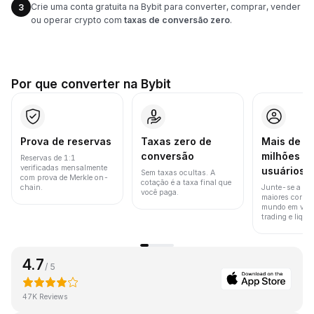
Crie uma conta gratuita na Bybit para converter, comprar, vender
3
ou operar crypto com
taxas de conversão zero
.
Por que converter na Bybit
Prova de reservas
Taxas zero de
Mais de 8
conversão
milhões d
Reservas de 1:1
verificadas mensalmente
usuários
Sem taxas ocultas. A
com prova de Merkle on-
cotação é a taxa final que
chain.
Junte-se a um
você paga.
maiores corret
mundo em vol
trading e liquid
4.7
/ 5
47K Reviews