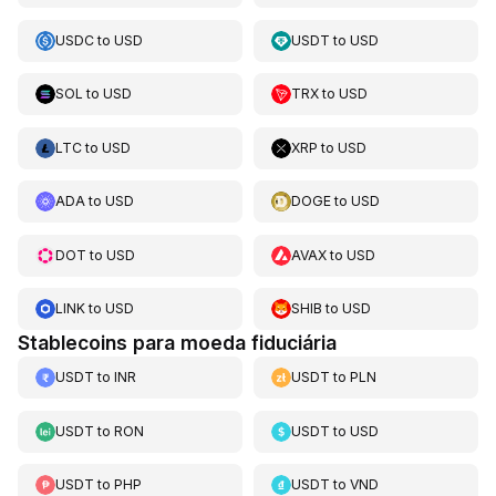
USDC
to
USD
USDT
to
USD
SOL
to
USD
TRX
to
USD
LTC
to
USD
XRP
to
USD
ADA
to
USD
DOGE
to
USD
DOT
to
USD
AVAX
to
USD
LINK
to
USD
SHIB
to
USD
Stablecoins para moeda fiduciária
USDT
to
INR
USDT
to
PLN
USDT
to
RON
USDT
to
USD
USDT
to
PHP
USDT
to
VND