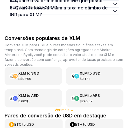
XLM?
4. Qual é o valor mínimo de INR que posso
converter para XLM?
5. Quais fatores afetam a taxa de câmbio de
INR para XLM?
Conversões populares de XLM
Converta XLM para USD e outras moedas fiduciárias a taxas em
tempo real. Com tecnologia de cotações agregadas de Market
Makers da Bybit, você pode consultar o valor atual do seu XLM e
fazer a conversão com confiança, aproveitando taxas precisas e sem
spreads ocultos.
XLM
to
SGD
XLM
to
USD
S$0.209
$0.164
XLM
to
AED
XLM
to
ARS
د.إ0.602
$245.67
Ver mais
↓
Pares de conversão de USD em destaque
BTC
to
USD
ETH
to
USD