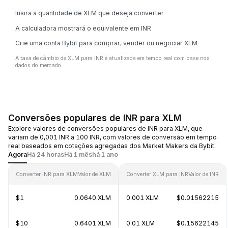
Insira a quantidade de XLM que deseja converter
A calculadora mostrará o equivalente em INR
Crie uma conta Bybit para comprar, vender ou negociar XLM
A taxa de câmbio de XLM para INR é atualizada em tempo real com base nos
dados do mercado.
Conversões populares de INR para XLM
Explore valores de conversões populares de INR para XLM, que
variam de 0,001 INR a 100 INR, com valores de conversão em tempo
real baseados em cotações agregadas dos Market Makers da Bybit.
Agora
Há 24 horas
Há 1 mês
há 1 ano
Converter INR para XLM
Valor de XLM
Converter XLM para INR
Valor de INR
$1
0.0640 XLM
0.001 XLM
$0.01562215
$10
0.6401 XLM
0.01 XLM
$0.15622145