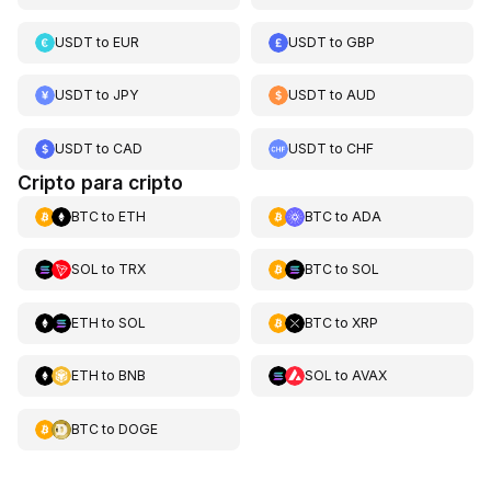
USDT
to
EUR
USDT
to
GBP
USDT
to
JPY
USDT
to
AUD
USDT
to
CAD
USDT
to
CHF
Cripto para cripto
BTC
to
ETH
BTC
to
ADA
SOL
to
TRX
BTC
to
SOL
ETH
to
SOL
BTC
to
XRP
ETH
to
BNB
SOL
to
AVAX
BTC
to
DOGE