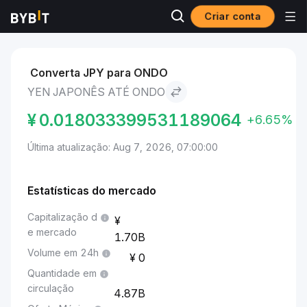
Criar conta
Mercados
Preço de Ondo ONDO
Yen japonês to Ondo
Converta JPY para ONDO
YEN JAPONÊS ATÉ ONDO
¥
0.018033399531189064
+6.65%
Última atualização: Aug 7, 2026, 07:00:00
Estatísticas do mercado
Capitalização d
e mercado
1.70B
Volume em 24h
0
Quantidade em
circulação
4.87B