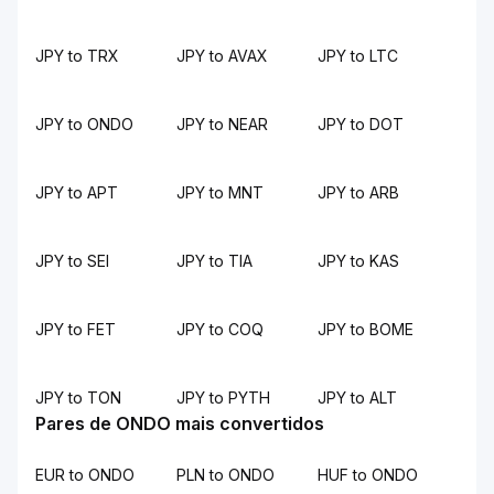
JPY to TRX
JPY to AVAX
JPY to LTC
JPY to ONDO
JPY to NEAR
JPY to DOT
JPY to APT
JPY to MNT
JPY to ARB
JPY to SEI
JPY to TIA
JPY to KAS
JPY to FET
JPY to COQ
JPY to BOME
JPY to TON
JPY to PYTH
JPY to ALT
Pares de ONDO mais convertidos
EUR to ONDO
PLN to ONDO
HUF to ONDO