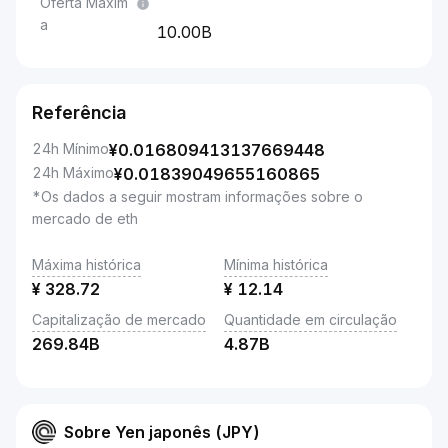
Oferta Máxim
a
10.00B
Referência
24h Mínimo
¥
0.016809413137669448
24h Máximo
¥
0.01839049655160865
*Os dados a seguir mostram informações sobre o
mercado de eth
Máxima histórica
Mínima histórica
¥
328.72
¥
12.14
Capitalização de mercado
Quantidade em circulação
269.84B
4.87B
Sobre Yen japonês (JPY)