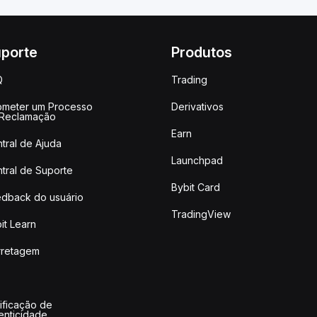
porte
Produtos
Q
Trading
meter um Processo
Derivativos
 Reclamação
Earn
tral de Ajuda
Launchpad
tral de Suporte
Bybit Card
dback do usuário
TradingView
it Learn
rretagem
ificação de
enticidade