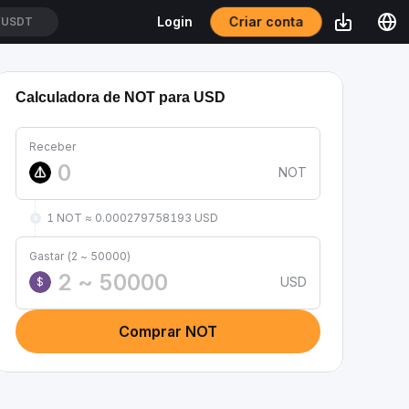
Criar conta
Login
/USDT
Calculadora de NOT para USD
Receber
NOT
1 NOT ≈ 0.000279758193 USD
Gastar (2 ~ 50000)
USD
$
Comprar NOT