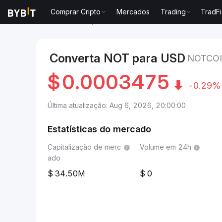
Comprar Cripto
Mercados
Trading
TradFi
Mercados
Preço de Notcoin NOT
Notcoin to Dola
Converta NOT para USD
NOTCOI
$
0.0003475
-0.29%
Última atualização: Aug 6, 2026, 20:00:00
Estatísticas do mercado
Capitalização de merc
Volume em 24h
ado
34.50M
0