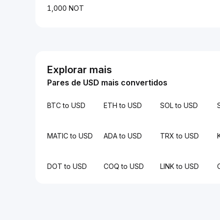
1,000 NOT
Explorar mais
Pares de USD mais convertidos
BTC to USD
ETH to USD
SOL to USD
MATIC to USD
ADA to USD
TRX to USD
DOT to USD
COQ to USD
LINK to USD