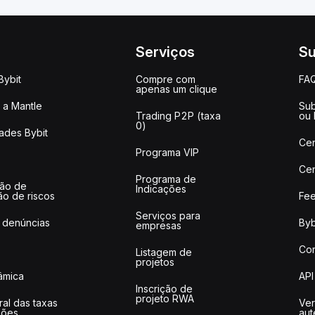
Serviços
Su
Bybit
Compre com
FA
apenas um clique
a Mantle
Sub
Trading P2P (taxa
ou
0)
ades Bybit
Cen
Programa VIP
Cen
Programa de
ção de
Indicações
ão de riscos
Fee
Serviços para
 denúncias
Byb
empresas
Co
Listagem de
projetos
lâmica
API
Inscrição de
projeto RWA
ral das taxas
Ver
ções
aut