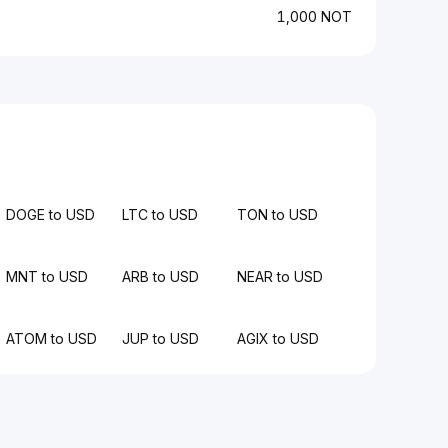
1,000 NOT
DOGE to USD
LTC to USD
TON to USD
MNT to USD
ARB to USD
NEAR to USD
ATOM to USD
JUP to USD
AGIX to USD