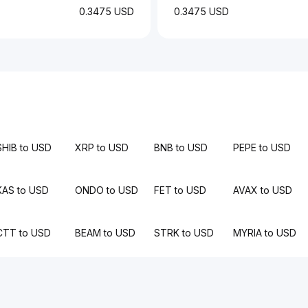
0.3475 USD
0.3475 USD
SHIB to USD
XRP to USD
BNB to USD
PEPE to USD
KAS to USD
ONDO to USD
FET to USD
AVAX to USD
CTT to USD
BEAM to USD
STRK to USD
MYRIA to USD