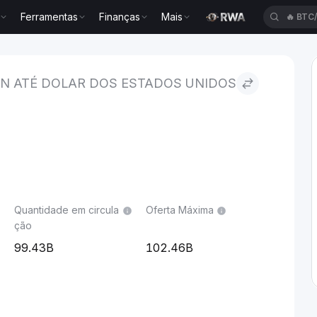
Ferramentas
Finanças
Mais
🔥
BTC
r dos Estados Unidos
N ATÉ DOLAR DOS ESTADOS UNIDOS
Quantidade em circula
Oferta Máxima
ção
99.43B
102.46B