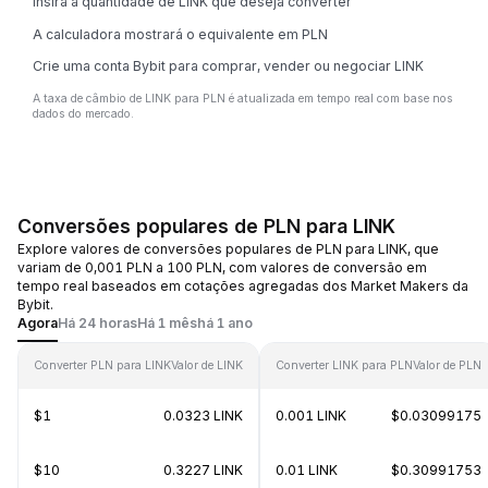
Insira a quantidade de LINK que deseja converter
A calculadora mostrará o equivalente em PLN
Crie uma conta Bybit para comprar, vender ou negociar LINK
A taxa de câmbio de LINK para PLN é atualizada em tempo real com base nos
dados do mercado.
Conversões populares de PLN para LINK
Explore valores de conversões populares de PLN para LINK, que
variam de 0,001 PLN a 100 PLN, com valores de conversão em
tempo real baseados em cotações agregadas dos Market Makers da
Bybit.
Agora
Há 24 horas
Há 1 mês
há 1 ano
Converter PLN para LINK
Valor de LINK
Converter LINK para PLN
Valor de PLN
$1
0.0323 LINK
0.001 LINK
$0.03099175
$10
0.3227 LINK
0.01 LINK
$0.30991753