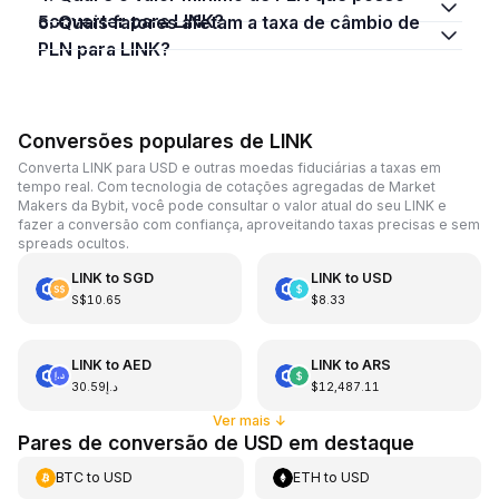
converter para LINK?
5. Quais fatores afetam a taxa de câmbio de
PLN para LINK?
Conversões populares de LINK
Converta LINK para USD e outras moedas fiduciárias a taxas em
tempo real. Com tecnologia de cotações agregadas de Market
Makers da Bybit, você pode consultar o valor atual do seu LINK e
fazer a conversão com confiança, aproveitando taxas precisas e sem
spreads ocultos.
LINK
to
SGD
LINK
to
USD
S$10.65
$8.33
LINK
to
AED
LINK
to
ARS
د.إ30.59
$12,487.11
Ver mais
↓
Pares de conversão de USD em destaque
BTC
to
USD
ETH
to
USD