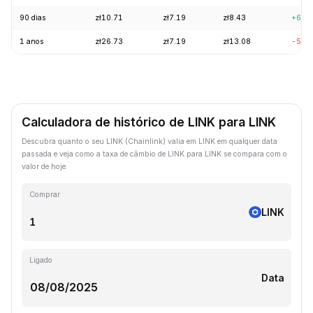
90 dias
zł10.71
zł7.19
zł8.43
+6.1
1 anos
zł26.73
zł7.19
zł13.08
-57.
Calculadora de histórico de LINK para LINK
Descubra quanto o seu LINK (Chainlink) valia em LINK em qualquer data
passada e veja como a taxa de câmbio de LINK para LINK se compara com o
valor de hoje.
Comprar
LINK
Ligado
Data