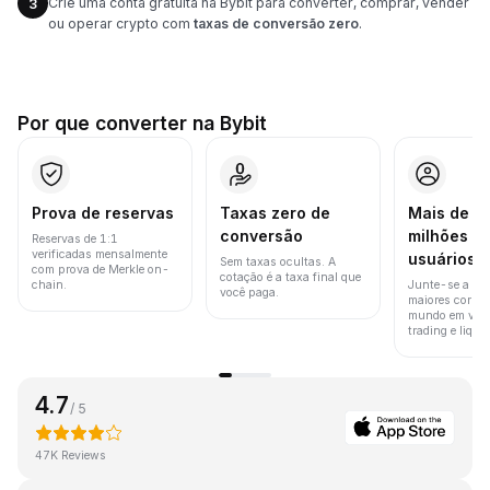
Crie uma conta gratuita na Bybit para converter, comprar, vender
3
ou operar crypto com
taxas de conversão zero
.
Por que converter na Bybit
Prova de reservas
Taxas zero de
Mais de 8
conversão
milhões d
Reservas de 1:1
verificadas mensalmente
usuários
Sem taxas ocultas. A
com prova de Merkle on-
cotação é a taxa final que
chain.
Junte-se a um
você paga.
maiores corret
mundo em vol
trading e liquid
4.7
/ 5
47K Reviews