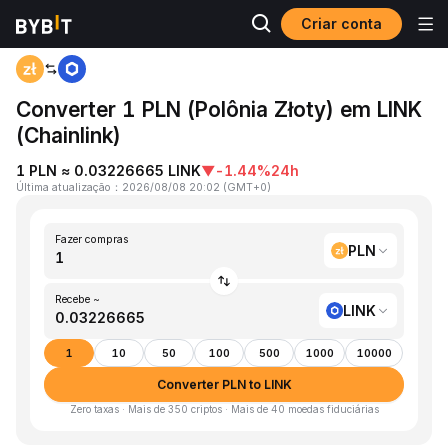
Criar conta
Página inicial
PLN to LINK
Converter 1 PLN (Polônia Złoty) em LINK
(Chainlink)
1 PLN ≈ 0.03226665 LINK
▼
-1.44%
24h
Última atualização
：
2026/08/08 20:02
(
GMT+0
)
Fazer compras
PLN
Recebe ~
LINK
1
10
50
100
500
1000
10000
Converter PLN to LINK
Zero taxas · Mais de 350 criptos · Mais de 40 moedas fiduciárias