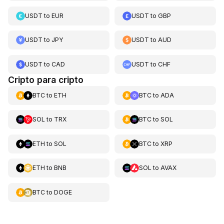
USDT
to
EUR
USDT
to
GBP
USDT
to
JPY
USDT
to
AUD
USDT
to
CAD
USDT
to
CHF
Cripto para cripto
BTC
to
ETH
BTC
to
ADA
SOL
to
TRX
BTC
to
SOL
ETH
to
SOL
BTC
to
XRP
ETH
to
BNB
SOL
to
AVAX
BTC
to
DOGE