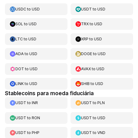
USDC
to
USD
USDT
to
USD
SOL
to
USD
TRX
to
USD
LTC
to
USD
XRP
to
USD
ADA
to
USD
DOGE
to
USD
DOT
to
USD
AVAX
to
USD
LINK
to
USD
SHIB
to
USD
Stablecoins para moeda fiduciária
USDT
to
INR
USDT
to
PLN
USDT
to
RON
USDT
to
USD
USDT
to
PHP
USDT
to
VND