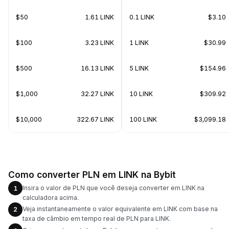
$50
1.61 LINK
0.1 LINK
$3.10
$100
3.23 LINK
1 LINK
$30.99
$500
16.13 LINK
5 LINK
$154.96
$1,000
32.27 LINK
10 LINK
$309.92
$10,000
322.67 LINK
100 LINK
$3,099.18
Como converter PLN em LINK na Bybit
Insira o valor de PLN que você deseja converter em LINK na
1
calculadora acima.
Veja instantaneamente o valor equivalente em LINK com base na
2
taxa de câmbio em tempo real de PLN para LINK.