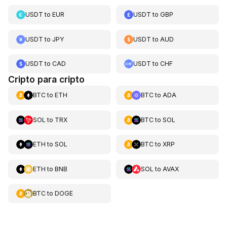
USDT
to
EUR
USDT
to
GBP
USDT
to
JPY
USDT
to
AUD
USDT
to
CAD
USDT
to
CHF
Cripto para cripto
BTC
to
ETH
BTC
to
ADA
SOL
to
TRX
BTC
to
SOL
ETH
to
SOL
BTC
to
XRP
ETH
to
BNB
SOL
to
AVAX
BTC
to
DOGE