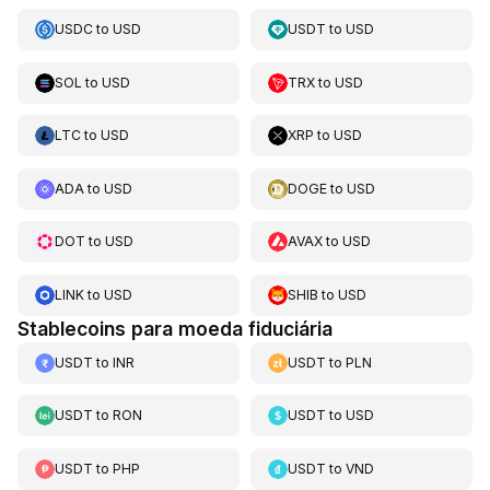
USDC
to
USD
USDT
to
USD
SOL
to
USD
TRX
to
USD
LTC
to
USD
XRP
to
USD
ADA
to
USD
DOGE
to
USD
DOT
to
USD
AVAX
to
USD
LINK
to
USD
SHIB
to
USD
Stablecoins para moeda fiduciária
USDT
to
INR
USDT
to
PLN
USDT
to
RON
USDT
to
USD
USDT
to
PHP
USDT
to
VND