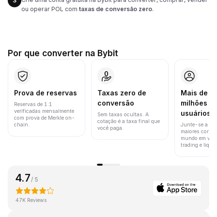
3
ou operar POL com
taxas de conversão zero
.
Por que converter na Bybit
Prova de reservas
Taxas zero de
Mais de 8
conversão
milhões d
Reservas de 1:1
verificadas mensalmente
usuários
Sem taxas ocultas. A
com prova de Merkle on-
cotação é a taxa final que
chain.
Junte-se a um
você paga.
maiores corret
mundo em vol
trading e liquid
4.7
/ 5
47K Reviews