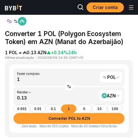
Criar conta
Página inicial
POL to AZN
Converter 1 POL (Polygon Ecosystem
Token) em AZN (Manat do Azerbaijão)
1 POL ≈ ₼0.13 AZN
▲
+0.24%
24h
Última atualização
：
2026/08/08 14:36
(
GMT+0
)
Fazer compras
POL
Recebe ~
AZN
0.001
0.01
0.1
1
5
10
100
Converter POL to AZN
Zero taxas · Mais de 350 criptos · Mais de 40 moedas fiduciárias