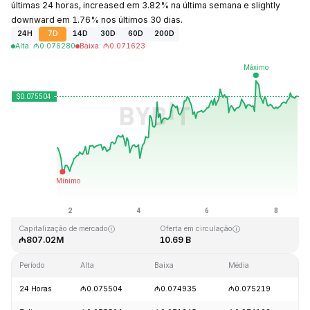
últimas 24 horas, increased em 3.82% na última semana e slightly
downward em 1.76% nos últimos 30 dias.
24H
7D
14D
30D
60D
200D
Alta
:
₼
0.076280
Baixa
:
₼
0.071623
Última atualização: 2026-08-08, 14:36 GMT+0
Máxima histórica
Mínima histórica
₼1.29
₼0.067711
Capitalização de mercado
Oferta em circulação
₼807.02M
10.69 B
Período
Alta
Baixa
Média
Va
24 Horas
₼0.075504
₼0.074935
₼0.075219
+