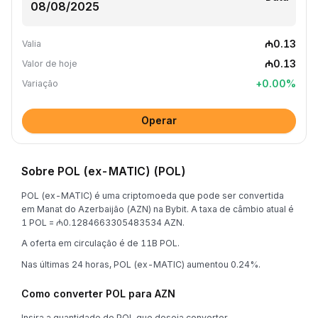
₼0.13
Valia
₼0.13
Valor de hoje
+
0.00
%
Variação
Operar
Sobre POL (ex-MATIC) (POL)
POL (ex-MATIC) é uma criptomoeda que pode ser convertida
em Manat do Azerbaijão (AZN) na Bybit. A taxa de câmbio atual é
1 POL = ₼0.1284663305483534 AZN.
A oferta em circulação é de 11B POL.
Nas últimas 24 horas, POL (ex-MATIC) aumentou 0.24%.
Como converter POL para AZN
Insira a quantidade de POL que deseja converter