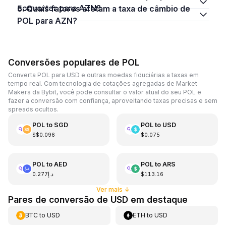
converter para AZN?
5. Quais fatores afetam a taxa de câmbio de
POL para AZN?
Conversões populares de POL
Converta POL para USD e outras moedas fiduciárias a taxas em
tempo real. Com tecnologia de cotações agregadas de Market
Makers da Bybit, você pode consultar o valor atual do seu POL e
fazer a conversão com confiança, aproveitando taxas precisas e sem
spreads ocultos.
POL
to
SGD
POL
to
USD
S$0.096
$0.075
POL
to
AED
POL
to
ARS
د.إ0.277
$113.16
Ver mais
↓
Pares de conversão de USD em destaque
BTC
to
USD
ETH
to
USD