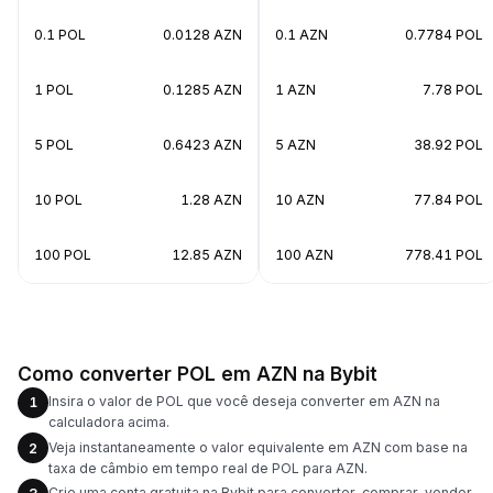
0.1 POL
0.0128 AZN
0.1 AZN
0.7784 POL
1 POL
0.1285 AZN
1 AZN
7.78 POL
5 POL
0.6423 AZN
5 AZN
38.92 POL
10 POL
1.28 AZN
10 AZN
77.84 POL
100 POL
12.85 AZN
100 AZN
778.41 POL
Como converter POL em AZN na Bybit
Insira o valor de POL que você deseja converter em AZN na
1
calculadora acima.
Veja instantaneamente o valor equivalente em AZN com base na
2
taxa de câmbio em tempo real de POL para AZN.
Crie uma conta gratuita na Bybit para converter, comprar, vender