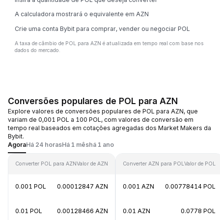
A calculadora mostrará o equivalente em AZN
Crie uma conta Bybit para comprar, vender ou negociar POL
A taxa de câmbio de POL para AZN é atualizada em tempo real com base nos
dados do mercado.
Conversões populares de POL para AZN
Explore valores de conversões populares de POL para AZN, que
variam de 0,001 POL a 100 POL, com valores de conversão em
tempo real baseados em cotações agregadas dos Market Makers da
Bybit.
Agora
Há 24 horas
Há 1 mês
há 1 ano
Converter POL para AZN
Valor de AZN
Converter AZN para POL
Valor de POL
0.001 POL
0.00012847 AZN
0.001 AZN
0.00778414 POL
0.01 POL
0.00128466 AZN
0.01 AZN
0.0778 POL