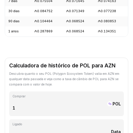
7 dias
₼0.075504
₼0.071645
₼0.074163
+
30 dias
₼0.084752
₼0.071349
₼0.077238
-
90 dias
₼0.104464
₼0.068524
₼0.080853
-
1 anos
₼0.287869
₼0.068524
₼0.134351
-
Calculadora de histórico de POL para AZN
Descubra quanto o seu POL (Polygon Ecosystem Token) valia em AZN em
qualquer data passada e veja como a taxa de câmbio de POL para AZN se
compara com o valor de hoje.
Comprar
POL
Ligado
Data