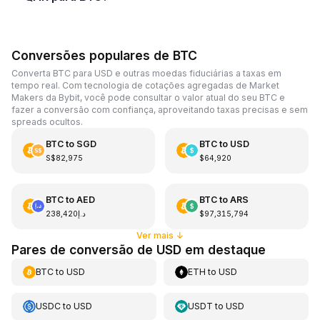
Conversões populares de BTC
Converta BTC para USD e outras moedas fiduciárias a taxas em
tempo real. Com tecnologia de cotações agregadas de Market
Makers da Bybit, você pode consultar o valor atual do seu BTC e
fazer a conversão com confiança, aproveitando taxas precisas e sem
spreads ocultos.
BTC
to
SGD
BTC
to
USD
S$82,975
$64,920
BTC
to
AED
BTC
to
ARS
د.إ238,420
$97,315,794
Ver mais
↓
Pares de conversão de USD em destaque
BTC
to
USD
ETH
to
USD
USDC
to
USD
USDT
to
USD