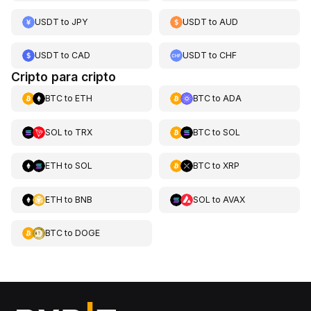
USDT
to
JPY
USDT
to
AUD
USDT
to
CAD
USDT
to
CHF
Cripto para cripto
BTC
to
ETH
BTC
to
ADA
SOL
to
TRX
BTC
to
SOL
ETH
to
SOL
BTC
to
XRP
ETH
to
BNB
SOL
to
AVAX
BTC
to
DOGE