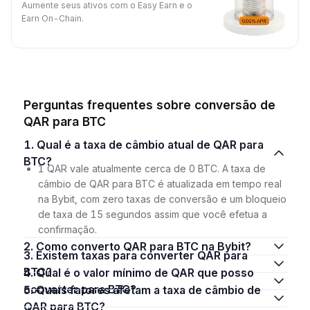
Aumente seus ativos com o Easy Earn e o
Earn On-Chain.
Perguntas frequentes sobre conversão de
QAR para BTC
1. Qual é a taxa de câmbio atual de QAR para
BTC?
1 QAR vale atualmente cerca de 0 BTC. A taxa de
câmbio de QAR para BTC é atualizada em tempo real
na Bybit, com zero taxas de conversão e um bloqueio
de taxa de 15 segundos assim que você efetua a
confirmação.
2. Como converto QAR para BTC na Bybit?
3. Existem taxas para converter QAR para
BTC?
4. Qual é o valor mínimo de QAR que posso
converter para BTC?
5. Quais fatores afetam a taxa de câmbio de
QAR para BTC?