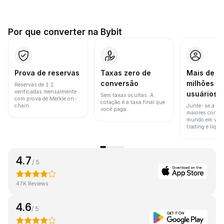
Por que converter na Bybit
Prova de reservas
Taxas zero de
Mais de 8
conversão
milhões d
Reservas de 1:1
verificadas mensalmente
usuários
Sem taxas ocultas. A
com prova de Merkle on-
cotação é a taxa final que
chain.
Junte-se a um
você paga.
maiores corret
mundo em vol
trading e liquid
4.7
/ 5
47K Reviews
4.6
/ 5