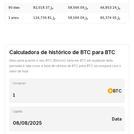
90 dias
﷼82,018.37
﷼58,566.09
﷼66,853.24
1 anos
﷼124,739.81
﷼58,566.09
﷼85,374.05
Calculadora de histórico de BTC para BTC
Descubra quanto o seu BTC (Bitcoin) valia em BTC em qualquer data
passada e veja como a taxa de câmbio de BTC para BTC se compara com o
valor de hoje.
Comprar
BTC
Ligado
Data