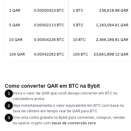
1 QAR
0.00000423 BTC
1 BTC
236,618.98 QAR
5 QAR
0.00002113 BTC
5 BTC
1,183,094.91 QAR
10 QAR
0.00004226 BTC
10 BTC
2,366,189.81 QAR
100 QAR
0.00042262 BTC
100 BTC
23,661,898.12 QAR
Como converter QAR em BTC na Bybit
Insira o valor de QAR que você deseja converter em BTC na
1
calculadora acima.
Veja instantaneamente o valor equivalente em BTC com base na
2
taxa de câmbio em tempo real de QAR para BTC.
Crie uma conta gratuita na Bybit para converter, comprar, vender
3
ou operar crypto com
taxas de conversão zero
.