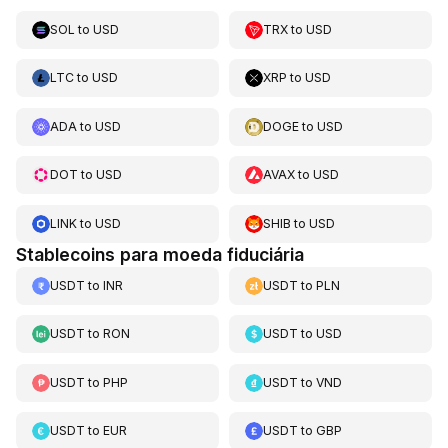
SOL
to
USD
TRX
to
USD
LTC
to
USD
XRP
to
USD
ADA
to
USD
DOGE
to
USD
DOT
to
USD
AVAX
to
USD
LINK
to
USD
SHIB
to
USD
Stablecoins para moeda fiduciária
USDT
to
INR
USDT
to
PLN
USDT
to
RON
USDT
to
USD
USDT
to
PHP
USDT
to
VND
USDT
to
EUR
USDT
to
GBP