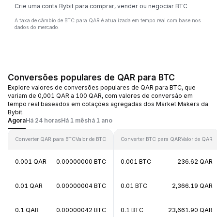
Crie uma conta Bybit para comprar, vender ou negociar BTC
A taxa de câmbio de BTC para QAR é atualizada em tempo real com base nos
dados do mercado.
Conversões populares de QAR para BTC
Explore valores de conversões populares de QAR para BTC, que
variam de 0,001 QAR a 100 QAR, com valores de conversão em
tempo real baseados em cotações agregadas dos Market Makers da
Bybit.
Agora
Há 24 horas
Há 1 mês
há 1 ano
Converter QAR para BTC
Valor de BTC
Converter BTC para QAR
Valor de QAR
0.001 QAR
0.00000000 BTC
0.001 BTC
236.62 QAR
0.01 QAR
0.00000004 BTC
0.01 BTC
2,366.19 QAR
0.1 QAR
0.00000042 BTC
0.1 BTC
23,661.90 QAR