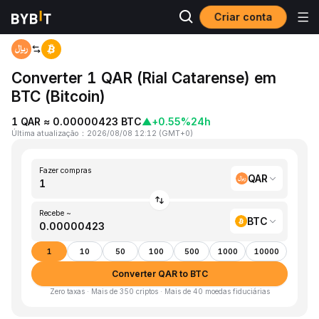
Criar conta
Página inicial
QAR to BTC
Converter 1 QAR (Rial Catarense) em
BTC (Bitcoin)
1 QAR ≈ 0.00000423 BTC
▲
+0.55%
24h
Última atualização
：
2026/08/08 12:12
(
GMT+0
)
Fazer compras
QAR
Recebe ~
BTC
1
10
50
100
500
1000
10000
Converter QAR to BTC
Zero taxas · Mais de 350 criptos · Mais de 40 moedas fiduciárias