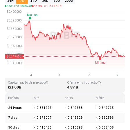
24H
7D
14D
30D
60D
200D
Alta
:
kr
0.389639
Baixa
:
kr
0.344893
Última atualização: 2026-08-09, 12:13 GMT+0
Máxima histórica
Mínima histórica
kr2.14
kr0.082171
Capitalização de mercado
Oferta em circulação
kr1.69B
4.87 B
Período
Alta
Baixa
Média
V
24 Horas
kr0.351773
kr0.347658
kr0.349715
-
7 dias
kr0.378007
kr0.346929
kr0.362596
-
30 dias
kr0.415485
kr0.310698
kr0.368406
+