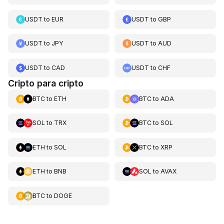
USDT
to
EUR
USDT
to
GBP
USDT
to
JPY
USDT
to
AUD
USDT
to
CAD
USDT
to
CHF
Cripto para cripto
BTC
to
ETH
BTC
to
ADA
SOL
to
TRX
BTC
to
SOL
ETH
to
SOL
BTC
to
XRP
ETH
to
BNB
SOL
to
AVAX
BTC
to
DOGE