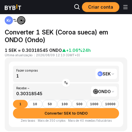
Criar conta
Página inicial
SEK to ONDO
Converter 1 SEK (Coroa sueca) em
ONDO (Ondo)
1 SEK ≈ 0.30318545 ONDO
▲
+1.06%
24h
Última atualização
：
2026/08/09 12:13
(
GMT+0
)
Fazer compras
SEK
Recebe ~
ONDO
1
10
50
100
500
1000
10000
Converter SEK to ONDO
Zero taxas · Mais de 350 criptos · Mais de 40 moedas fiduciárias