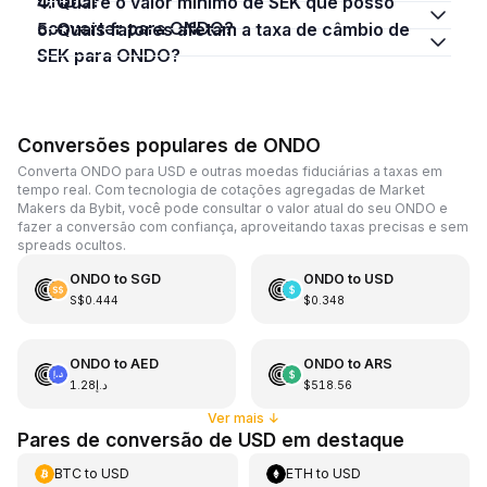
ONDO?
4. Qual é o valor mínimo de SEK que posso
converter para ONDO?
5. Quais fatores afetam a taxa de câmbio de
SEK para ONDO?
Conversões populares de ONDO
Converta ONDO para USD e outras moedas fiduciárias a taxas em
tempo real. Com tecnologia de cotações agregadas de Market
Makers da Bybit, você pode consultar o valor atual do seu ONDO e
fazer a conversão com confiança, aproveitando taxas precisas e sem
spreads ocultos.
ONDO
to
SGD
ONDO
to
USD
S$0.444
$0.348
ONDO
to
AED
ONDO
to
ARS
د.إ1.28
$518.56
Ver mais
↓
Pares de conversão de USD em destaque
BTC
to
USD
ETH
to
USD