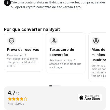
Crie uma conta gratuita na Bybit para converter, comprar, vender
3
ou operar crypto com
taxas de conversão zero
.
Por que converter na Bybit
Prova de reservas
Taxas zero de
Mais de 8
conversão
milhões d
Reservas de 1:1
verificadas mensalmente
usuários
Sem taxas ocultas. A
com prova de Merkle on-
cotação é a taxa final que
chain.
Junte-se a um
você paga.
maiores corret
mundo em vol
trading e liquid
4.7
/ 5
47K Reviews