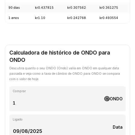
90 dias
kr0.437815
kr0.307562
kr0.361275
+
1 anos
kr1.10
kr0.242768
kr0.493554
-
Calculadora de histórico de ONDO para
ONDO
Descubra quanto o seu ONDO (Ondo) valia em ONDO em qualquer data
passada e veja como a taxa de câmbio de ONDO para ONDO se compara
com o valor de hoje.
Comprar
ONDO
Ligado
Data