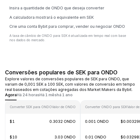
Insira a quantidade de ONDO que deseja converter
A calculadora mostrará o equivalente em SEK
Crie uma conta Bybit para comprar, vender ou negociar ONDO
A taxa de câmbio de ONDO para SEK é atualizada em tempo real com base
nos dados do mercado.
Conversões populares de SEK para ONDO
Explore valores de conversões populares de SEK para ONDO, que
variam de 0,001 SEK a 100 SEK, com valores de conversão em tempo
real baseados em cotações agregadas dos Market Makers da Bybit.
Agora
Há 24 horas
Há 1 mês
há 1 ano
Converter SEK para ONDO
Valor de ONDO
Converter ONDO para SEK
Valor d
$1
0.3032 ONDO
0.001 ONDO
$0.00329
$10
3.03 ONDO
0.01 ONDO
$0.03298