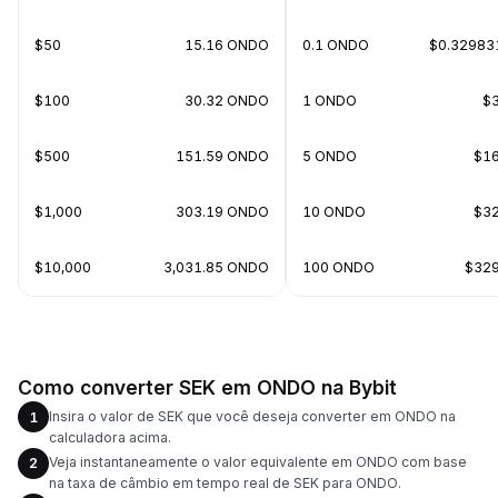
$50
15.16 ONDO
0.1 ONDO
$0.32983
$100
30.32 ONDO
1 ONDO
$3
$500
151.59 ONDO
5 ONDO
$16
$1,000
303.19 ONDO
10 ONDO
$32
$10,000
3,031.85 ONDO
100 ONDO
$329
Como converter SEK em ONDO na Bybit
Insira o valor de SEK que você deseja converter em ONDO na
1
calculadora acima.
Veja instantaneamente o valor equivalente em ONDO com base
2
na taxa de câmbio em tempo real de SEK para ONDO.