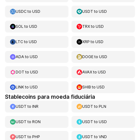
USDC
to
USD
USDT
to
USD
SOL
to
USD
TRX
to
USD
LTC
to
USD
XRP
to
USD
ADA
to
USD
DOGE
to
USD
DOT
to
USD
AVAX
to
USD
LINK
to
USD
SHIB
to
USD
Stablecoins para moeda fiduciária
USDT
to
INR
USDT
to
PLN
USDT
to
RON
USDT
to
USD
USDT
to
PHP
USDT
to
VND