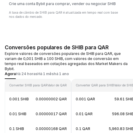
Crie uma conta Bybit para comprar, vender ou negociar SHIB
A taxa de câmbio de SHIB para QAR é atualizada em tempo real com base
nos dados do mercado.
Conversões populares de SHIB para QAR
Explore valores de conversões populares de SHIB para QAR, que
variam de 0,001 SHIB a 100 SHIB, com valores de conversão em
tempo real baseados em cotações agregadas dos Market Makers da
Bybit.
Agora
Há 24 horas
Há 1 mês
há 1 ano
Converter SHIB para QAR
Valor de QAR
Converter QAR para SHIB
Valor de SHI
0.001 SHIB
0.00000002 QAR
0.001 QAR
59.61 SHI
0.01 SHIB
0.00000017 QAR
0.01 QAR
596.08 SHI
0.1 SHIB
0.00000168 QAR
0.1 QAR
5,960.83 SHI