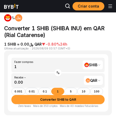
Criar conta
Página inicial
SHIB to QAR
Converter 1 SHIB (SHIBA INU) em QAR
(Rial Catarense)
1 SHIB ≈ ﷼0.00 QAR
▼
-0.80%
24h
Última atualização
：
2026/08/09 03:57
(
GMT+0
)
Fazer compras
SHIB
Recebe ~
QAR
0.001
0.01
0.1
1
5
10
100
Converter SHIB to QAR
Zero taxas · Mais de 350 criptos · Mais de 40 moedas fiduciárias