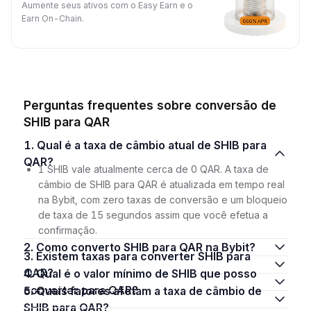
Aumente seus ativos com o Easy Earn e o
Earn On-Chain.
Perguntas frequentes sobre conversão de
SHIB para QAR
1. Qual é a taxa de câmbio atual de SHIB para
QAR?
1 SHIB vale atualmente cerca de 0 QAR. A taxa de
câmbio de SHIB para QAR é atualizada em tempo real
na Bybit, com zero taxas de conversão e um bloqueio
de taxa de 15 segundos assim que você efetua a
confirmação.
2. Como converto SHIB para QAR na Bybit?
3. Existem taxas para converter SHIB para
QAR?
4. Qual é o valor mínimo de SHIB que posso
converter para QAR?
5. Quais fatores afetam a taxa de câmbio de
SHIB para QAR?