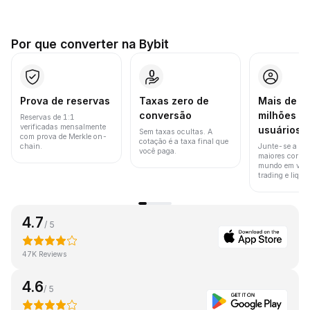
Por que converter na Bybit
Prova de reservas
Taxas zero de
Mais de 8
conversão
milhões d
Reservas de 1:1
verificadas mensalmente
usuários
Sem taxas ocultas. A
com prova de Merkle on-
cotação é a taxa final que
chain.
Junte-se a um
você paga.
maiores corret
mundo em vol
trading e liquid
4.7
/ 5
47K Reviews
4.6
/ 5