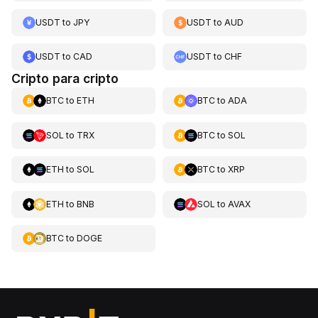
USDT
to
JPY
USDT
to
AUD
USDT
to
CAD
USDT
to
CHF
Cripto para cripto
BTC
to
ETH
BTC
to
ADA
SOL
to
TRX
BTC
to
SOL
ETH
to
SOL
BTC
to
XRP
ETH
to
BNB
SOL
to
AVAX
BTC
to
DOGE