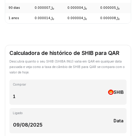
90 dias
﷼0.000007
﷼0.000004
﷼0.000005
-
1 anos
﷼0.000014
﷼0.000004
﷼0.000008
-
Calculadora de histórico de SHIB para QAR
Descubra quanto o seu SHIB (SHIBA INU) valia em QAR em qualquer data
passada e veja como a taxa de câmbio de SHIB para QAR se compara com o
valor de hoje.
Comprar
SHIB
Ligado
Data