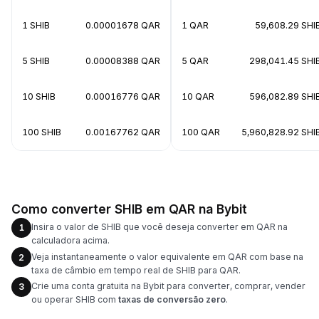
1 SHIB
0.00001678 QAR
1 QAR
59,608.29 SHI
5 SHIB
0.00008388 QAR
5 QAR
298,041.45 SHI
10 SHIB
0.00016776 QAR
10 QAR
596,082.89 SHI
100 SHIB
0.00167762 QAR
100 QAR
5,960,828.92 SHI
Como converter SHIB em QAR na Bybit
Insira o valor de SHIB que você deseja converter em QAR na
1
calculadora acima.
Veja instantaneamente o valor equivalente em QAR com base na
2
taxa de câmbio em tempo real de SHIB para QAR.
Crie uma conta gratuita na Bybit para converter, comprar, vender
3
ou operar SHIB com
taxas de conversão zero
.