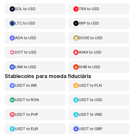
SOL
to
USD
TRX
to
USD
LTC
to
USD
XRP
to
USD
ADA
to
USD
DOGE
to
USD
DOT
to
USD
AVAX
to
USD
LINK
to
USD
SHIB
to
USD
Stablecoins para moeda fiduciária
USDT
to
INR
USDT
to
PLN
USDT
to
RON
USDT
to
USD
USDT
to
PHP
USDT
to
VND
USDT
to
EUR
USDT
to
GBP