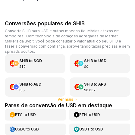
Conversões populares de SHIB
Converta SHIB para USD e outras moedas fiduciárias a taxas em
tempo real. Com tecnologia de cotações agregadas de Market
Makers da Bybit, você pode consultar o valor atual do seu SHIB e
fazer a conversão com confiança, aproveitando taxas precisas e sem
spreads ocultos.
SHIB
to
SGD
SHIB
to
USD
S$0
$0
SHIB
to
AED
SHIB
to
ARS
د.إ0
$0.007
Ver mais
↓
Pares de conversão de USD em destaque
BTC
to
USD
ETH
to
USD
USDC
to
USD
USDT
to
USD