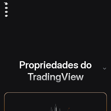
1
2
3
4
Propriedades do
TradingView