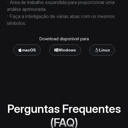
⋅
Área de trabalho expandida para proporcionar uma
análise aprimorada.
⋅
Faça a interligação de várias abas com os mesmos
símbolos.
Download disponível para
macOS
Windows
Linux
Perguntas Frequentes
(FAQ)