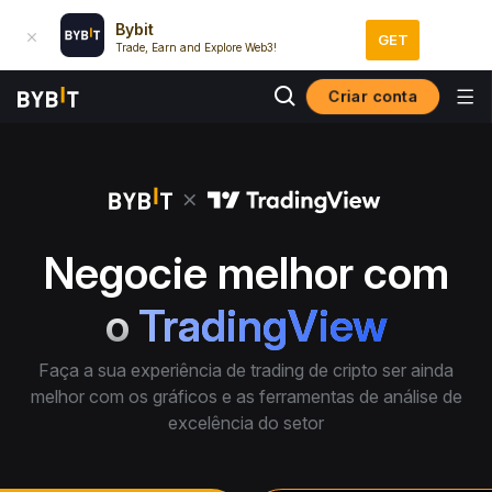
Bybit
GET
Trade, Earn and Explore Web3!
Criar conta
Negocie melhor com
o
TradingView
Faça a sua experiência de trading de cripto ser ainda
melhor com os gráficos e as ferramentas de análise de
excelência do setor