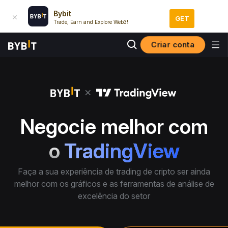
Bybit
GET
Trade, Earn and Explore Web3!
Criar conta
Negocie melhor com
o
TradingView
Faça a sua experiência de trading de cripto ser ainda
melhor com os gráficos e as ferramentas de análise de
excelência do setor