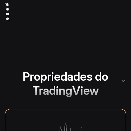
1
2
3
4
Propriedades do
TradingView