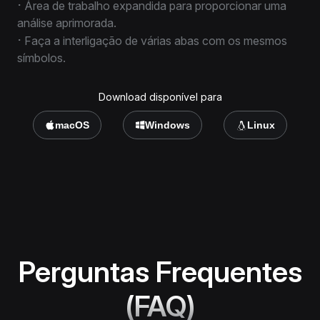
⋅
Área de trabalho expandida para proporcionar uma
análise aprimorada.
⋅
Faça a interligação de várias abas com os mesmos
símbolos.
Download disponível para
macOS
Windows
Linux
Perguntas Frequentes
(FAQ)